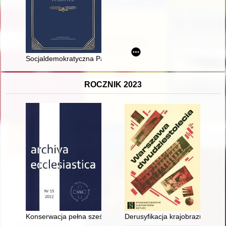
Socjaldemokratyczna Partia Niemiec wobec rozwoju Wspólnot 
ROCZNIK 2023
Konserwacja pełna sześciu ksiąg metrykalnych z zasobu Arch
Derusyfikacja krajobrazu archi