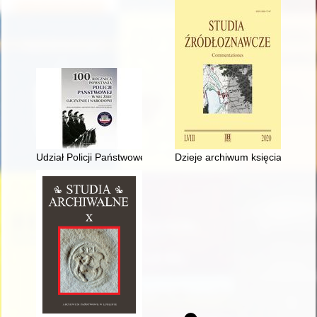
Udział Policji Państwowej w kampanii wrześniowej 1939 r
Dzieje archiwum księcia Ksawere