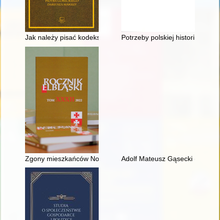
Jak należy pisać kodeks karny?" : czyli Różne wizje kodyfikacj
Potrzeby polskiej historii sztuk
Zgony mieszkańców Nowego Dworu Gdańskiego i okolic miasta na
Adolf Mateusz Gąsecki (1868-1