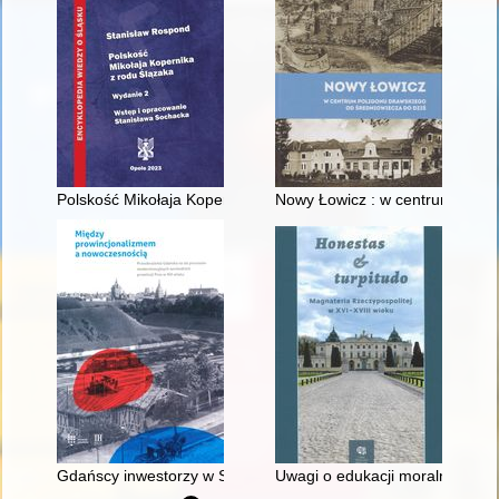
Polskość Mikołaja Kopernika z rodu Ślązaka
Nowy Łowicz : w centrum polig
Gdańscy inwestorzy w Sopocie : prestiż finansowy i towarzyski
Uwagi o edukacji moralnej synó