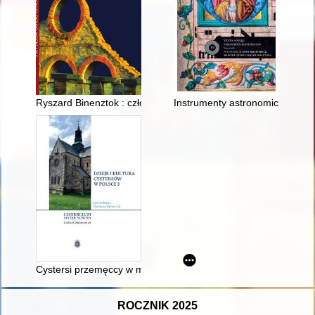
Ryszard Binenztok : człowiek lewicy, człowiek sportu
Instrumenty astronomiczne odn
Cystersi przemęccy w momencie kasaty ich opactwa w 1836 roku 
ROCZNIK 2025