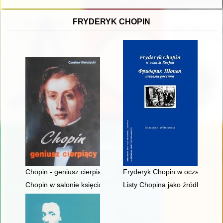
FRYDERYK CHOPIN
Chopin - geniusz cierpiący
Fryderyk Chopin w oczach Rosja
Chopin w salonie księcia Antoniego Radziwiłła". Nowe odczyt
Listy Chopina jako źródło info