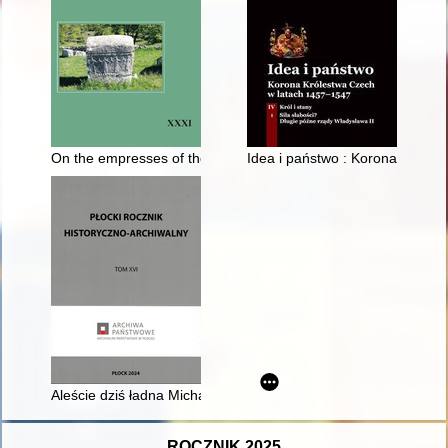
On the empresses of the latin empire (1204-1261). Cz. (5),
Idea i państwo : Korona Królest
Aleście dziś ładna Michałowa..." : kultura ludowego obyczaju 
ROCZNIK 2025