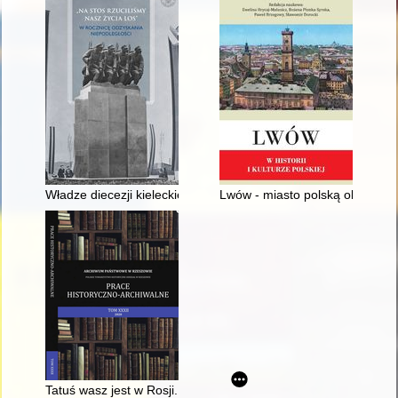
Władze diecezji kieleckiej wobec problemów Wielkiej Wojny i p
Lwów - miasto polską obłąkane
Tatuś wasz jest w Rosji... - recenzja]