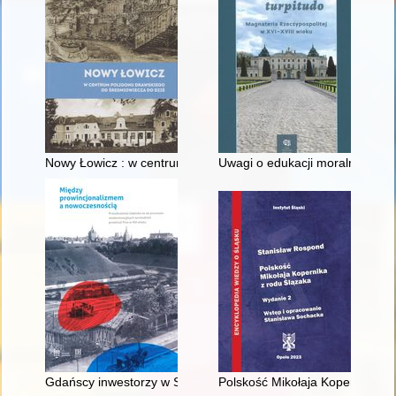
Nowy Łowicz : w centrum poligonu drawskiego od średniowiecz
Uwagi o edukacji moralnej synó
Gdańscy inwestorzy w Sopocie : prestiż finansowy i towarzyski
Polskość Mikołaja Kopernika z 