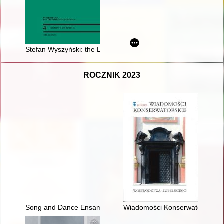
Stefan Wyszyński: the Lublin's period episcopal ministry (1946
ROCZNIK 2023
Song and Dance Ensamble Kashubian : Wiele-Karsin : 2001-2
Wiadomości Konserwatorskie Wo