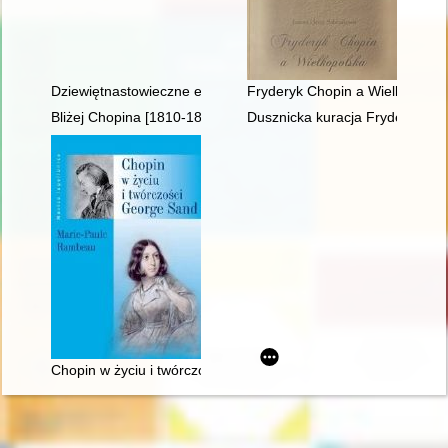
Dziewiętnastowieczne edycje dzieł Fryderyka Chopina jako aspek
Fryderyk Chopin a Wielkopolsk
Bliżej Chopina [1810-1849]
Dusznicka kuracja Fryderyka C
Chopin w życiu i twórczości George Sand