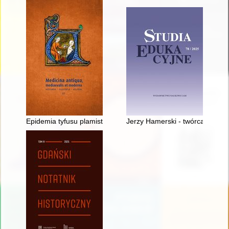
Epidemia tyfusu plamistego w więzieniu kieleckim w latach 19
Jerzy Hamerski - twórca poznańs