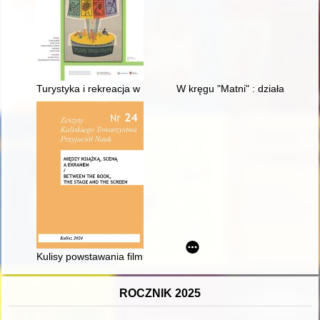
Turystyka i rekreacja w PRL-u
W kręgu "Matni" : działalność 
Kulisy powstawania filmu w reżyserii Jerzego Antczaka, na pod
ROCZNIK 2025