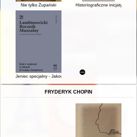
Nie tylko Żupański
Historiograficzne inicjatywy z
Jeniec specjalny - Jakow Dżugaszwili (1907-1943) : nieznany 
FRYDERYK CHOPIN