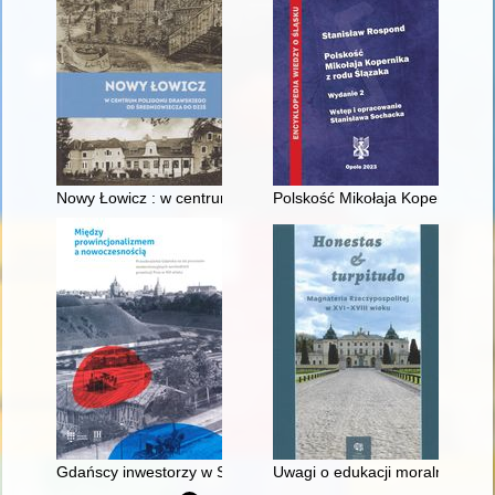
Nowy Łowicz : w centrum poligonu drawskiego od średniowiecz
Polskość Mikołaja Kopernika z 
Gdańscy inwestorzy w Sopocie : prestiż finansowy i towarzyski
Uwagi o edukacji moralnej synó