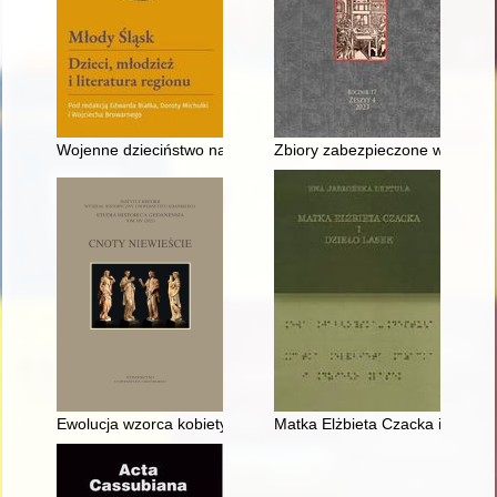
Wojenne dzieciństwo na Śląsku 1939-1945 : analiza wybrany
Zbiory zabezpieczone w zasobac
Ewolucja wzorca kobiety idealnej we Francji "belle époque" : 
Matka Elżbieta Czacka i dzieło 