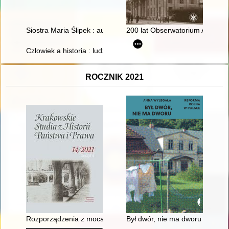
Siostra Maria Ślipek : autobiografia : to, co jeszcze pamiętam
200 lat Obserwatorium Astron
Człowiek a historia : ludzie i wydarzenia : praca zbiorowa. T. 11
ROCZNIK 2021
Rozporządzenia z mocą ustawy : modele, teoria i praktyka w po
Był dwór, nie ma dworu : refor