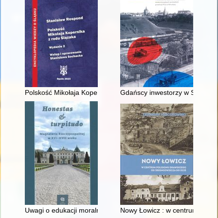
Polskość Mikołaja Kopernika z rodu Ślązaka
Gdańscy inwestorzy w Sopocie :
Uwagi o edukacji moralnej synów szlacheckich w XVI-wiecznej 
Nowy Łowicz : w centrum polig