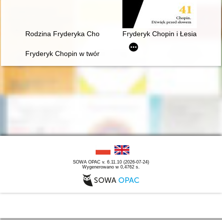
Rodzina Fryderyka Chopina
Fryderyk Chopin i Łesia Ukrain
Fryderyk Chopin w twórczości Jarosława Iwaszkiewicza (w roku
SOWA OPAC v. 6.11.10 (2026-07-24)
Wygenerowano w 0,4762 s.