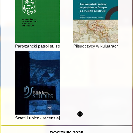
Partyzancki patrol st. strzel. Mariana Borysa "Czarnego" (18 IV 
Piłsudczycy w kuluarach paryski
Sztetl Lubicz - recenzja]