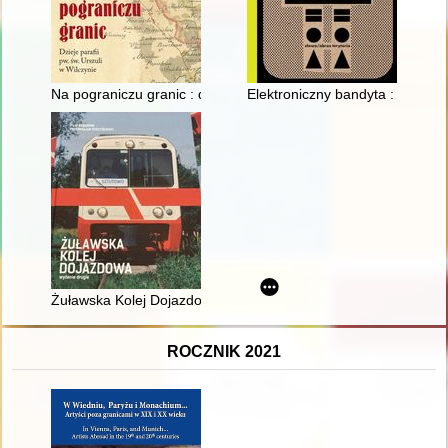
Na pograniczu granic : dzieje parafii pw. św. Urszuli w Wilczyni
Elektroniczny bandyta : rynek w
Żuławska Kolej Dojazdowa
ROCZNIK 2021