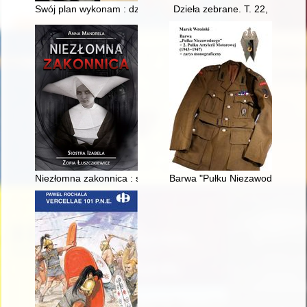
Swój plan wykonam : dziennik górnika z 1972 roku
Dzieła zebrane. T. 22,
Niezłomna zakonnica : siostra Izabela (Zofia Łuszczkiewicz)
Barwa "Pułku Niezawodnego" - 2