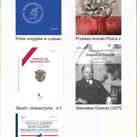
Flota rosyjska w czasach panowania Piotra I
Przekaz kroniki Piotra z Dusb
Skarb i dziewczyna : o fortunie kasztelana halickiego Mikołaja 
Stanisław Osiecki (1875-1967) :