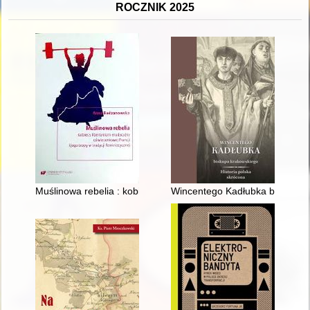
ROCZNIK 2025
Muślinowa rebelia : kobiecy libertynizm erudycyjny oświeceniowe
Wincentego Kadłubka biskupa k