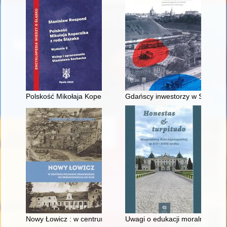
Polskość Mikołaja Kopernika z rodu Ślązaka
Gdańscy inwestorzy w Sopocie :
Nowy Łowicz : w centrum poligonu drawskiego od średniowiecz
Uwagi o edukacji moralnej synó