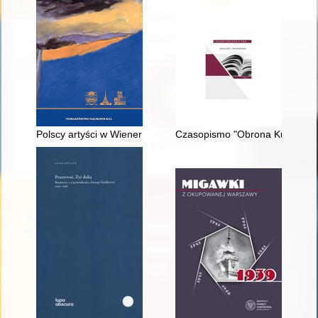
Polscy artyści w Wiener Secession 1898-1919 : konteksty - wyst
Czasopismo "Obrona Kultury" 19