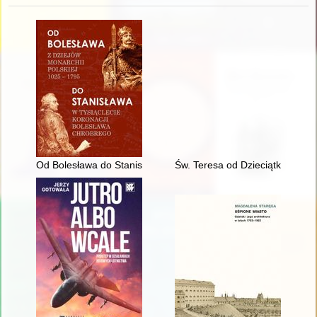
Od Bolesława do Stanisława : z dziejów monarchii polskiej 102
Św. Teresa od Dzieciątka Jezus