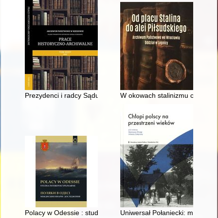
Prezydenci i radcy Sądu Obwodowego w Rzeszowie (1855-18
W okowach stalinizmu czy w op
Polacy w Odessie : studia interdyscyplinarne
Uniwersał Połaniecki: mit czy 