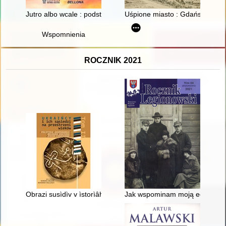
Jutro albo wcale : podstęp w działaniach bojowych lotnictwa
Uśpione miasto : Gdańsk i jego
Wspomnienia
ROCZNIK 2021
Obrazi susìdìv v ìstorìâh osobistogo dosvìdu pro podìï Drugoï s
Jak wspominam moją edukację 