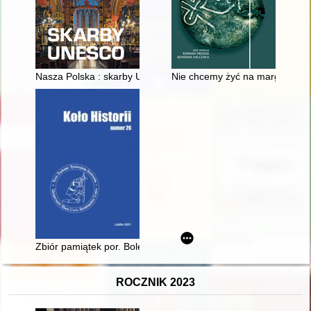
Nasza Polska : skarby UNESCO
Nie chcemy żyć na marginesie spr
Zbiór pamiątek por. Bolesława Niewiarowskiego jako źródło do
ROCZNIK 2023