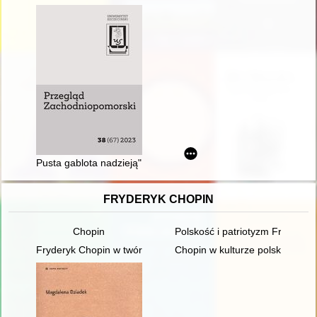
Pusta gablota nadzieją" czyli O powstawaniu Muzeum Ziemi Wa
FRYDERYK CHOPIN
Chopin
Polskość i patriotyzm Fryderyk
Fryderyk Chopin w twórczości Jarosława Iwaszkiewicza (w roku
Chopin w kulturze polskiej