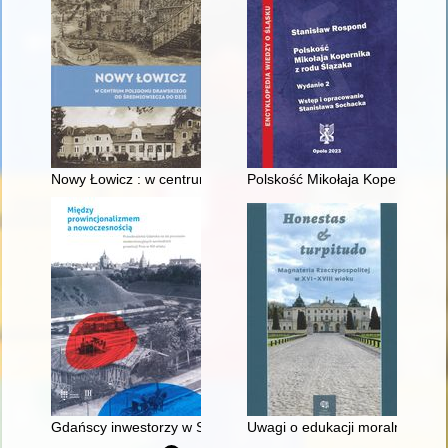
Nowy Łowicz : w centrum poligonu drawskiego od średniowiecz
Polskość Mikołaja Kopernika z 
Gdańscy inwestorzy w Sopocie : prestiż finansowy i towarzyski
Uwagi o edukacji moralnej synó