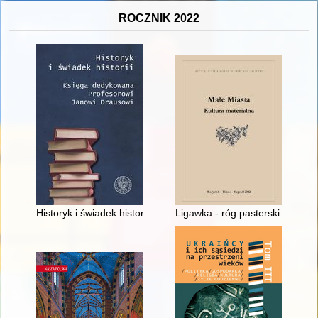
ROCZNIK 2022
Historyk i świadek historii : szkic do portretu prof. Jana Drausa
Ligawka - róg pasterski : fenom