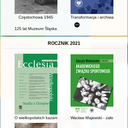
Częstochowa 1945
Transformacja i archiwa : od t
125 lat Muzeum Śląska Opolskiego
ROCZNIK 2021
O wielkopolskich kazaniach ojca Szymona od św. Antoniego, ka
Wacław Majewski - założyciel i