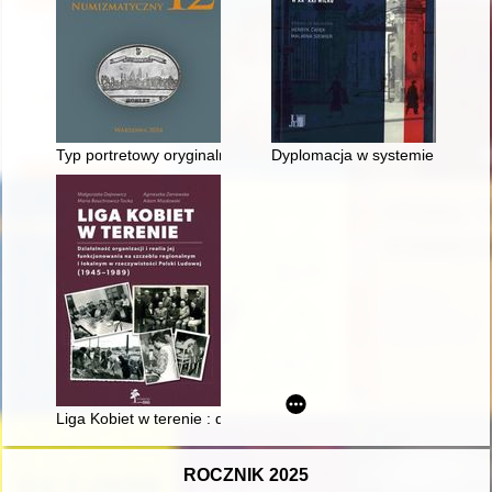
Typ portretowy oryginalnych 8-groszówek Augusta III Sasa = The
Dyplomacja w systemie bezpiec
Liga Kobiet w terenie : działalność organizacji i realia jej fu
ROCZNIK 2025