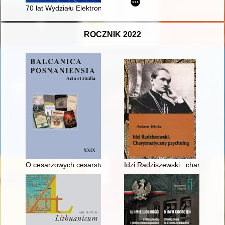
70 lat Wydziału Elektroniki Wojskowej Akademii Technicznej : p
ROCZNIK 2022
O cesarzowych cesarstwa Łacińskiego (1204-1261). (3),
Idzi Radziszewski : charyzmaty