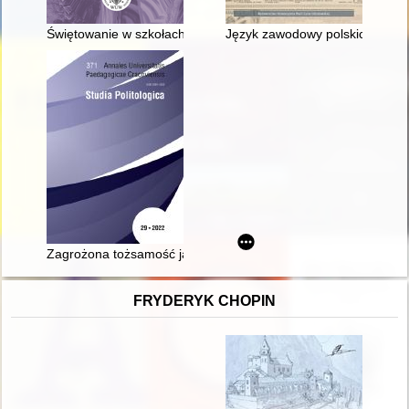
Świętowanie w szkołach KEN
Język zawodowy polskich dzien
Zagrożona tożsamość jako element narodowego populizmu : prz
FRYDERYK CHOPIN