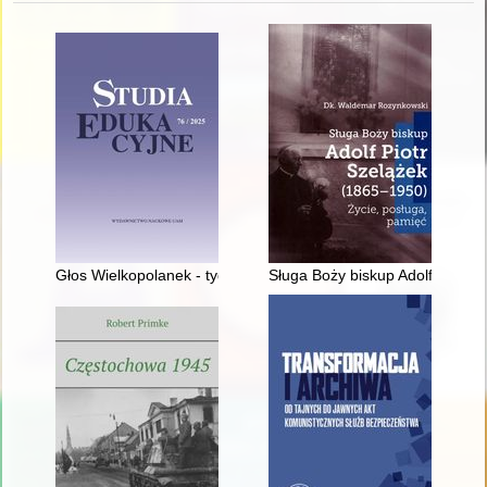
Głos Wielkopolanek - tygodnik społeczno-narodowy dla kobiet 
Sługa Boży biskup Adolf Piotr S