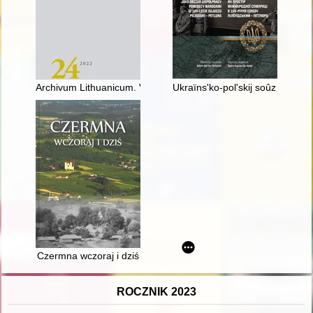
Archivum Lithuanicum. V. 24 (2022)
Ukraїns'ko-pol'skij soûz 1920 r
Czermna wczoraj i dziś
ROCZNIK 2023