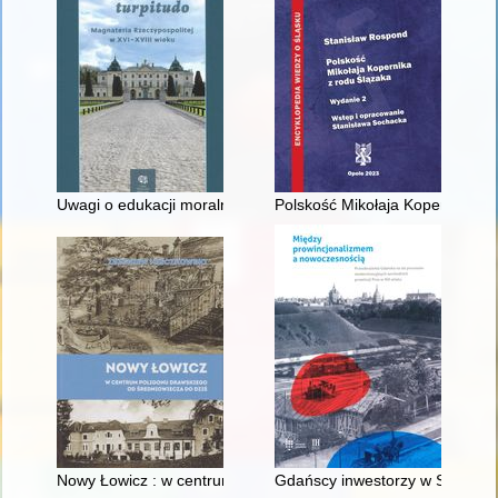
Uwagi o edukacji moralnej synów szlacheckich w XVI-wiecznej 
Polskość Mikołaja Kopernika z 
Nowy Łowicz : w centrum poligonu drawskiego od średniowiecz
Gdańscy inwestorzy w Sopocie :