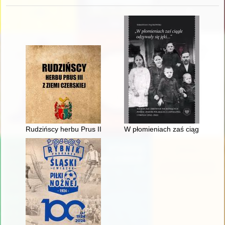
Rudzińscy herbu Prus III z ziemi ciechanowskiej w archiwaliach
W płomieniach zaś ciągle odzyw