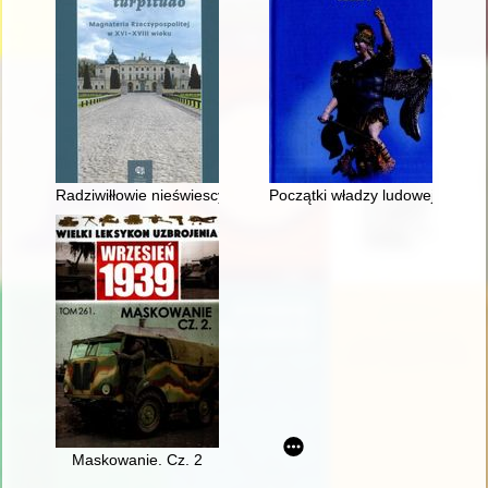
Radziwiłłowie nieświescy i birżańscy - solidarność rodowa a kwes
Początki władzy ludowej w Siem
Maskowanie. Cz. 2