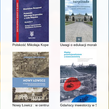
Polskość Mikołaja Kopernika z rodu Ślązaka
Uwagi o edukacji moralnej synó
Nowy Łowicz : w centrum poligonu drawskiego od średniowiecz
Gdańscy inwestorzy w Sopocie :