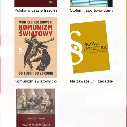
Polska w czasie trzech rozbiorów 1772-1799. Studia do histori
Stolem : sportowa duma Gniew
Komunizm światowy : od teorii do zbrodni
Na zawsze..." : zagadnienie akt