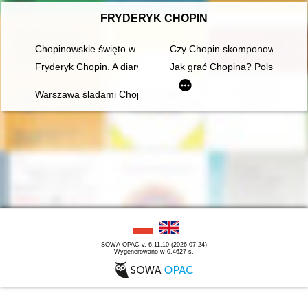
FRYDERYK CHOPIN
Chopinowskie święto w Dusznikach
Czy Chopin skomponował etiud
Fryderyk Chopin. A diary in images. Original idea and text b
Jak grać Chopina? Polska kryt
Warszawa śladami Chopina. Spacerownik
SOWA OPAC v. 6.11.10 (2026-07-24)
Wygenerowano w 0,4627 s.