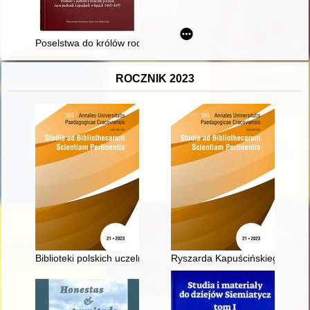
Poselstwa do królów rodaków : postawy i postulaty szlachty po
ROCZNIK 2023
Biblioteki polskich uczelni technicznych powstałych w 1945 rok
Ryszarda Kapuścińskiego (nie)o