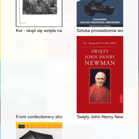
Kot - skąd się wzięła nazwa tej wsi?
Sztuka prowadzenia wojny a począ
From confectionery shop to factory, or The history of E. Wede
Święty John Henry Newman