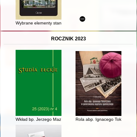
Wybrane elementy standardu przyrodolecznictwa na ziemiach pol
ROCZNIK 2023
Wkład bp. Jerzego Mazura SVD w animację i formację misyjną
Rola abp. Ignacego Tokarczuka 