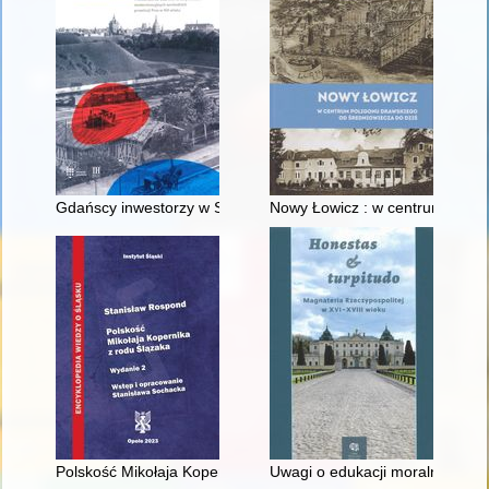
Gdańscy inwestorzy w Sopocie : prestiż finansowy i towarzyski
Nowy Łowicz : w centrum polig
Polskość Mikołaja Kopernika z rodu Ślązaka
Uwagi o edukacji moralnej synó