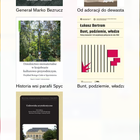
Generał Marko Bezruczko (1893-1944) - bohater dwóch naro
Od adoracji do dewastacji : es
Historia wsi parafii Spycimierz
Bunt, podziemie, władza : polscy