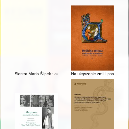
Siostra Maria Ślipek : autobiografia : to, co jeszcze pamiętam
Na ukąszenie żmii i psa wście