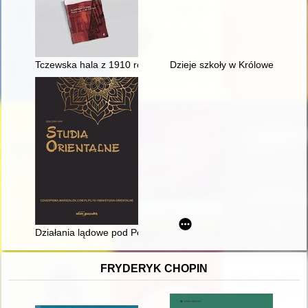
Tczewska hala z 1910 roku i architektura jej wnętrz
Dzieje szkoły w Królowej Polskiej
Działania lądowe pod Portem Artura pod koniec lipca 1904 ro
FRYDERYK CHOPIN