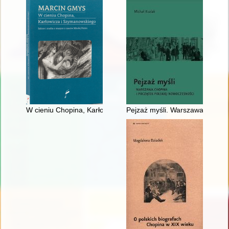
W cieniu Chopina, Karłowicza i Szymanowskiego : szkice i stu
Pejzaż myśli. Warszawa Chopina