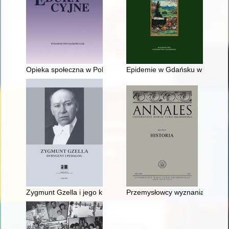
Opieka społeczna w Polsce do końca XVIII wieku - recenzja]
Epidemie w Gdańsku w XVII i XV
Zygmunt Gzella i jego kulturotwórcza działalność na rzecz łó
Przemysłowcy wyznania mojżeszo