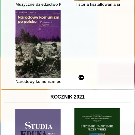
Muzyczne dziedzictwo Kościana : pieśń mojego życia : ksiądz p
Historia kształtowania się syst
Narodowy komunizm po polsku : "partyzanci" Moczara
ROCZNIK 2021