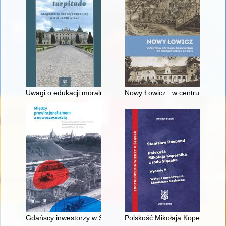
Uwagi o edukacji moralnej synów szlacheckich w XVI-wiecznej 
Nowy Łowicz : w centrum polig
Gdańscy inwestorzy w Sopocie : prestiż finansowy i towarzyski
Polskość Mikołaja Kopernika z 