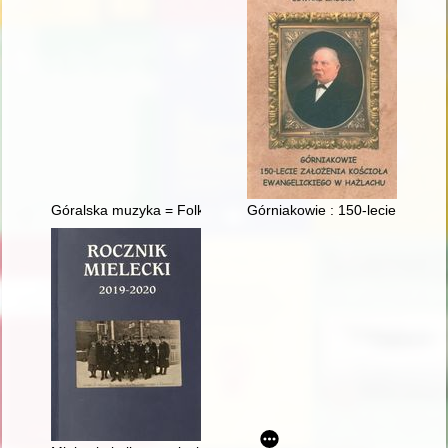
Góralska muzyka = Folk music from the Tatras
Górniakowie : 150-lecie założe