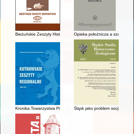
Bieżuńskie Zeszyty Historyczne. Nr 35 (2021)
Opieka położnicza a szanse nowo
Kronika Towarzystwa Przyjaciół Ziemi Kutnowskiej za 2020 rok
Śląsk jako problem socjologiczn