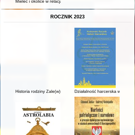
Mielec i okolice w relacjach podróżniczych XIX i początku XX w
ROCZNIK 2023
Historia rodziny Zale(w)skich z Zalesia wraz ze spokrewnion
Działalność harcerska w Grod