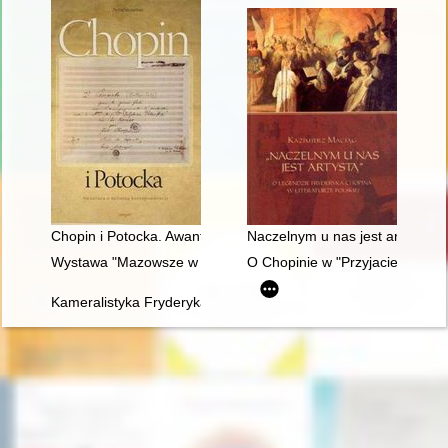
Chopin i Potocka. Awantura o miłosną korespondencję
Naczelnym u nas jest artystą". 
Wystawa "Mazowsze w czasach Chopina" - połączenie środków
O Chopinie w "Przyjacielu Ludu
Kameralistyka Fryderyka Chopina. Margines czy integralna czę