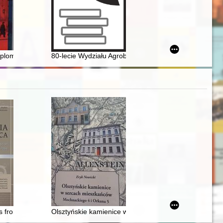
j na wsi kaliskiej w okresie międzywojennym : wybrane przykłady dział
yplomacji wojskowej
80-lecie Wydziału Agrobioinżynierii Uniwersytetu Przy
wa. T. 11
s from Pomerania
Olsztyńskie kamienice w sercach mieszkańców : Moch