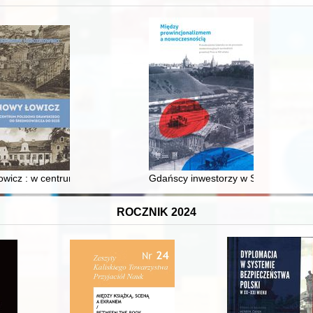
wicz : w centrum poligonu drawskiego od średniowiecza do dziś
Gdańscy inwestorzy w Sopocie : prest
ROCZNIK 2024