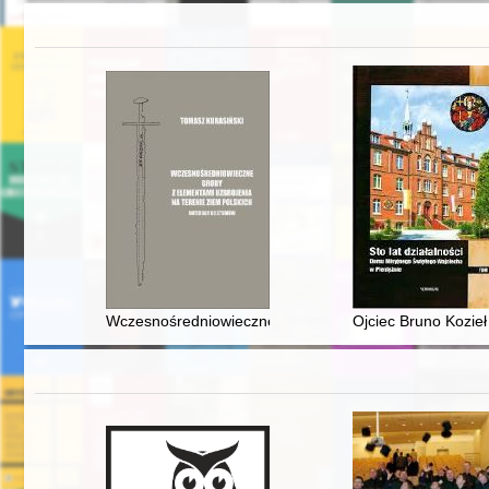
Wczesnośredniowieczne groby z elementami uzbrojenia na
Ojciec Bruno Kozie