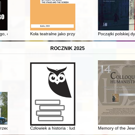
kiej Świdnicy
go, czyli dekada graniczna
Koła teatralne jako przykład pracy społeczno-oświatowe
Początki polskiej d
ROCZNIK 2025
zaykowskiego (1949-1951)
 Przedsiębiorstwa Autobusowego "Kombus" : 2000-2025
Człowiek a historia : ludzie i wydarzenia : praca zbioro
Memory of the Jew