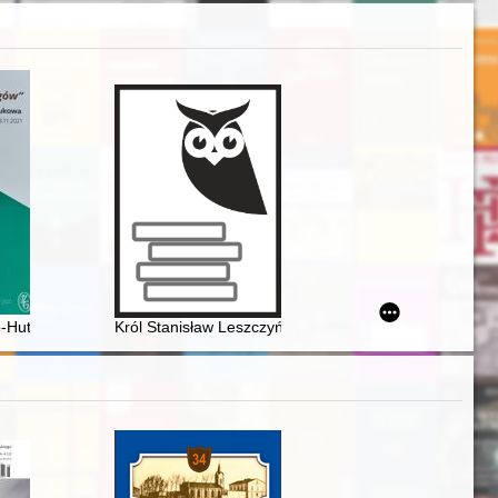
howawca, przełożony miejscowy, prowincjalny, radca generalny
Hutnicza, Wydział Metali Nieżelaznych. Kształcenie kadr oraz prac
Król Stanisław Leszczyński : Leszno - Warszawa - Zw