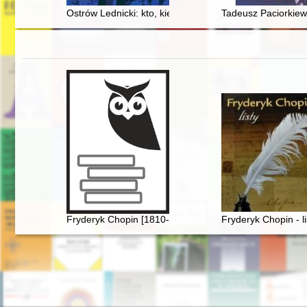
Ostrów Lednicki: kto, kiedy i dlaczego kazał potynkow
Tadeusz Paciorkiewi
Fryderyk Chopin [1810-1849]. Korzenie
Fryderyk Chopin - li