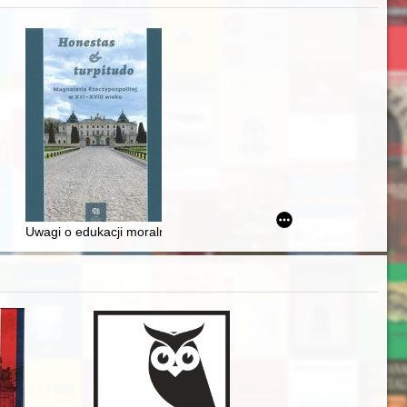
iż finansowy i towarzyski lokalnego mieszczaństwa w 2. poł. XIX w
Uwagi o edukacji moralnej synów szlacheckich w XVI-wiecznej Rze