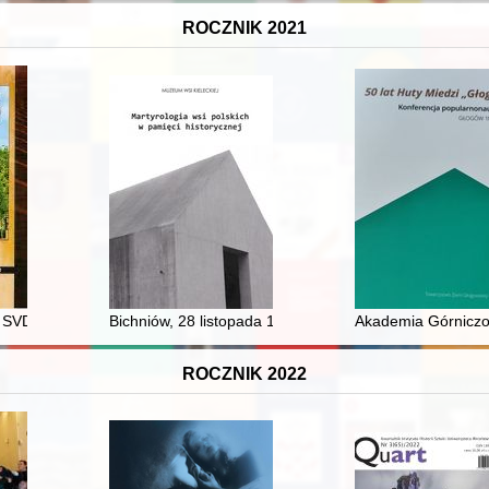
ROCZNIK 2021
 terenie ziem polskich (X-XIII w.) : materiały do studiów
ł SVD (1916-2004) : więzień obozów koncentracyjnych, nauczyciel, wyc
Bichniów, 28 listopada 1943 r
Akademia Górniczo-
ROCZNIK 2022