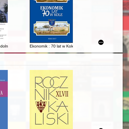
: dolnośląska architektura przemysłowa po 1945 roku = Notes and concret
Ekonomik : 70 lat w Kole