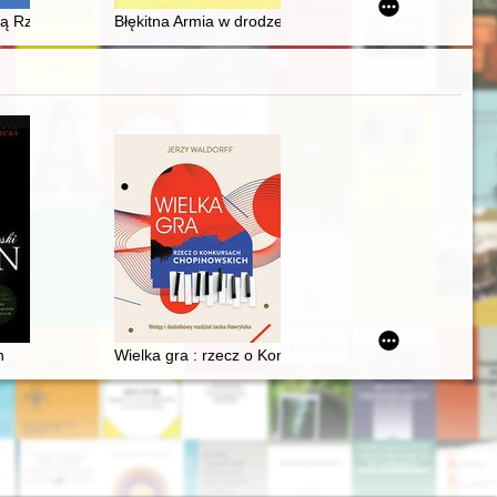
i (17 maja -14 czerwca 1925 roku). 2nd All-Polish Gliding Competiti
ą Rzeczpospolitą Ludową a Republiką Federalną Niemiec o podstawach nor
Błękitna Armia w drodze do Polski - recenzja]
 Maciej Żurowski [1915-2003]
n
Wielka gra : rzecz o Konkursach Chopinowskich