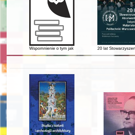
Wspomnienie o tym jak fizycy toruńscy pomagali w utw
20 lat Stowarzyszen