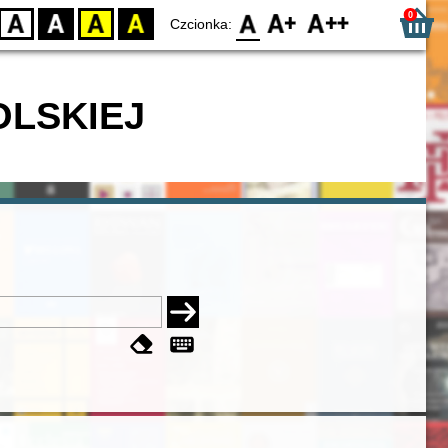
0
D
BW
YB
BY
F0
F1
F2
Czcionka:
OLSKIEJ