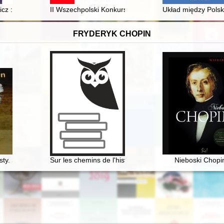
ać mury na czerwono?
cz : życie, działalność, twórczość
II Wszechpolski Konkurs Szybowcowy Oksywie koło Gdyn
Układ między Polsk
FRYDERYK CHOPIN
sty. Skarbiec spuścizny epistolarnej w zbiorach polskich (wybór)
Sur les chemins de l'histoire littéraire. En hommage à
Nieboski Chopi