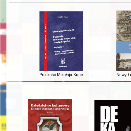
Polskość Mikołaja Kopernika z rodu Ślązaka
Nowy Ło