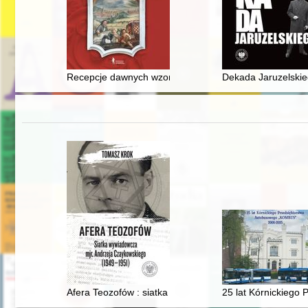
Recepcje dawnych wzorców w sztuce i przestrzeni miejs
Dekada Jaruzelskie
Afera Teozofów : siatka wywiadowcza mjr. Andrzeja C
25 lat Kórnickiego