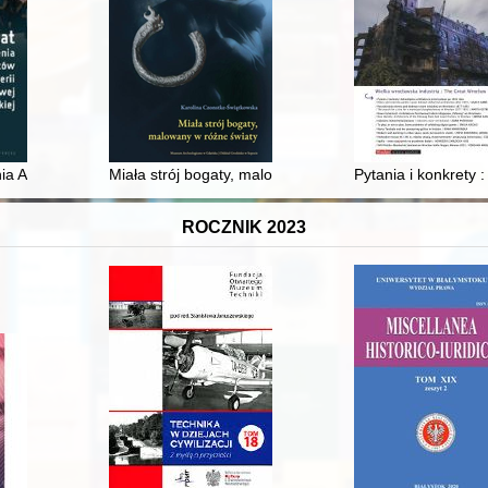
orzeniu ośrodka fizyki na Uniwersytecie Gdańskim
ia Absolwentów Inżynierii Materiałowej Politechniki Warszawskiej
Miała strój bogaty, malowany w różne światy
Pytania i konkrety 
ROCZNIK 2023