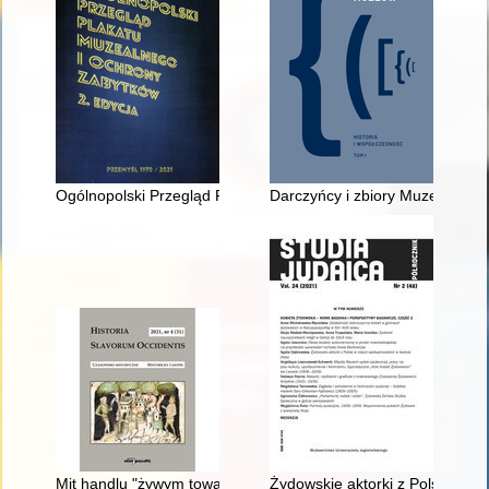
Ogólnopolski Przegląd Plakatu Muzealnego i Ochrony Zabytków
Darczyńcy i zbiory Muzeum Pols
Mit handlu "żywym towarem" : przyczynek do dziejów relacji p
Żydowskie aktorki z Polski w ro