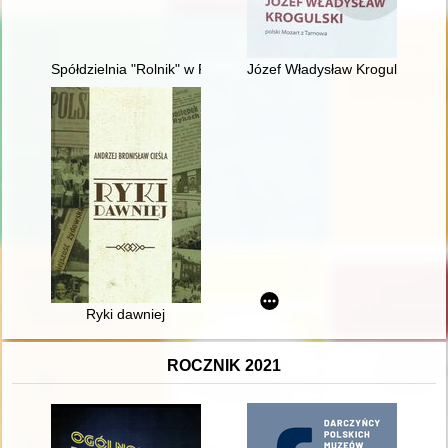
Spółdzielnia "Rolnik" w Pobiedziskach od 1945 r. : zarys histo
Józef Władysław Krogulski : po
Ryki dawniej
ROCZNIK 2021