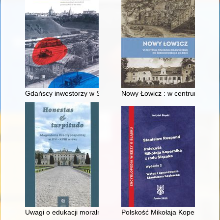
Gdańscy inwestorzy w Sopocie : prestiż finansowy i towarzyski
Nowy Łowicz : w centrum polig
Uwagi o edukacji moralnej synów szlacheckich w XVI-wiecznej 
Polskość Mikołaja Kopernika z 