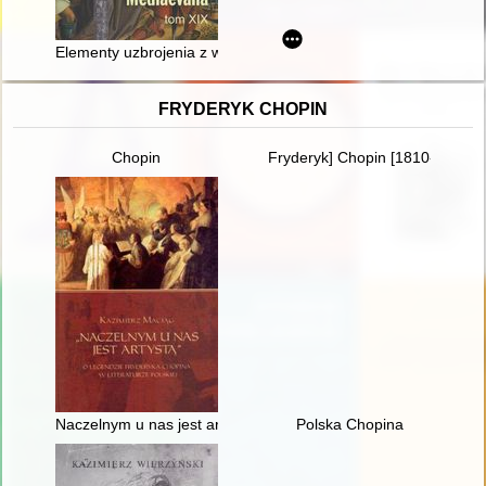
Elementy uzbrojenia z wczesnośredniowiecznego ośrodka gr
FRYDERYK CHOPIN
Chopin
Fryderyk] Chopin [1810-1849]. 
Naczelnym u nas jest artystą". O legendzie Fryderyka Chopina w
Polska Chopina