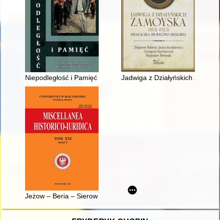
Niepodległość i Pamięć : czasopismo humanistyczne. R. 29, nr
Jadwiga z Działyńskich Zamoysk
Jeżow – Beria – Sierow a sprawa Polaków : na szczytach totali