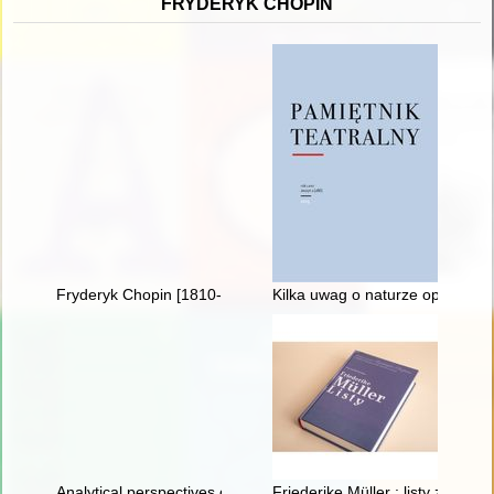
FRYDERYK CHOPIN
Fryderyk Chopin [1810-1949]
Kilka uwag o naturze opery, cz
Analytical perspectives on the music of Chopin
Friederike Müller : listy z Par