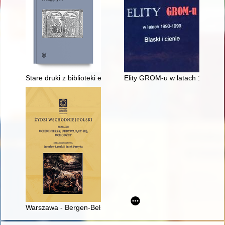
Stare druki z biblioteki ewangelickiego kościoła w Galinach w z
Elity GROM-u w latach 1990-1999
Warszawa - Bergen-Belsen : utwory prozatorskie Niny Gitler