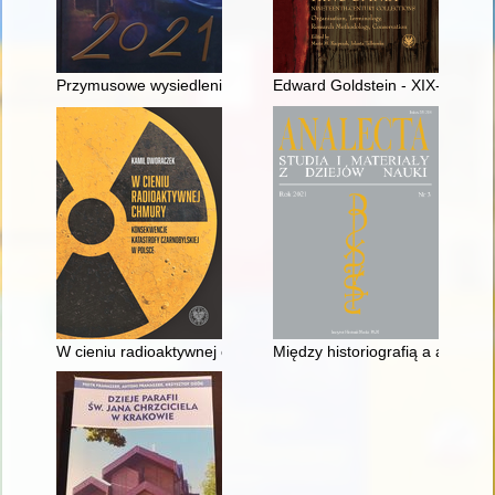
Przymusowe wysiedlenia Niemców z powiatu bolesławieckiego
Edward Goldstein - XIX-wieczny l
W cieniu radioaktywnej chmury : konsekwencje katastrofy czar
Między historiografią a apologi