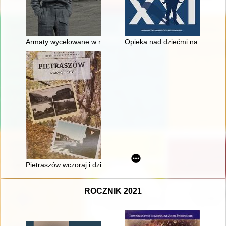
Armaty wycelowane w niebo : przeciwlotnicza epopeja pułko
Opieka nad dziećmi na ziemiach
Pietraszów wczoraj i dziś
ROCZNIK 2021