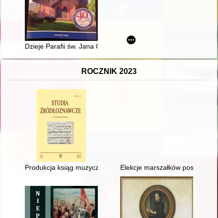
Dzieje Parafii św. Jana Chrzciciela w Krakowie
ROCZNIK 2023
Produkcja ksiąg muzycznych w skryptorium lubiąskim do poło
Elekcje marszałków poselskich