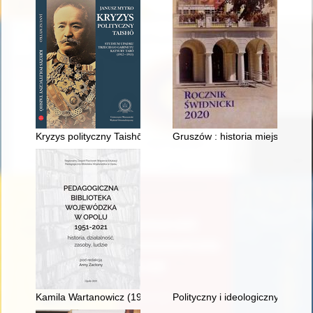
Kryzys polityczny Taishō : studium upadku trzeciego gabinetu
Gruszów : historia miejscowośc
Kamila Wartanowicz (1911-2000) - pierwsza dyrektorka Pedago
Polityczny i ideologiczny wymia