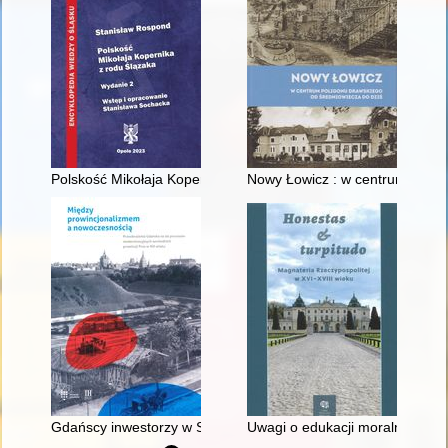
Polskość Mikołaja Kopernika z rodu Ślązaka
Nowy Łowicz : w centrum polig
Gdańscy inwestorzy w Sopocie : prestiż finansowy i towarzyski
Uwagi o edukacji moralnej synó