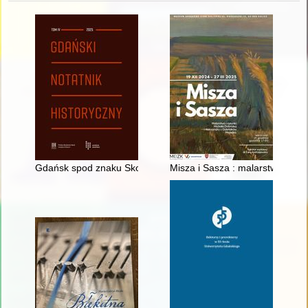
Gdańsk spod znaku Skorpiona? : z dociekań siedemnastowie
Misza i Sasza : malarstwo i ry