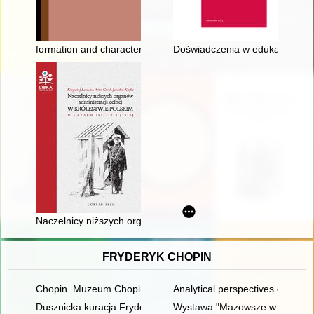
formation and characteristics of Mongol supremacy over Rusia
Doświadczenia w edukacji szko
Naczelnicy niższych organów administracji celnej w Królestwi
FRYDERYK CHOPIN
Chopin. Muzeum Chopina. Chopin Museum
Analytical perspectives on the 
Dusznicka kuracja Fryderyka Chopina w świetle zachowanych 
Wystawa "Mazowsze w czasach C