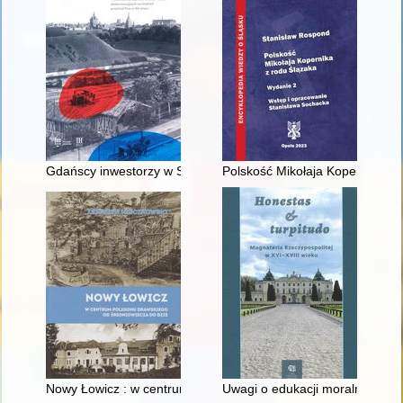
Gdańscy inwestorzy w Sopocie : prestiż finansowy i towarzyski
Polskość Mikołaja Kopernika z 
Nowy Łowicz : w centrum poligonu drawskiego od średniowiecz
Uwagi o edukacji moralnej synó