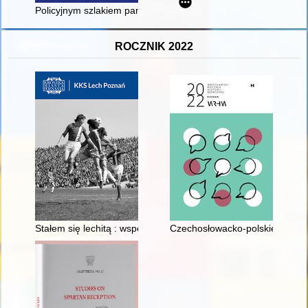
Policyjnym szlakiem pamięci po warszawskich nekropoliach : mi
ROCZNIK 2022
Stałem się lechitą : wspomnienia kierownika pierwszej druży
Czechosłowacko-polskie sieci a