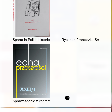
Sparta in Polish historiography
Rysunek Franciszka Smuglewicza
Sprawozdanie z konferencji naukowej „No i pojechaliśmy... C