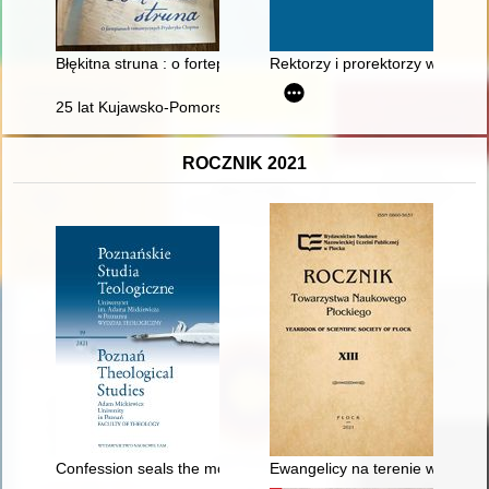
Błękitna struna : o fortepianach romantycznych Fryderyka Cho
Rektorzy i prorektorzy w 55-le
25 lat Kujawsko-Pomorskiego Kolegium Instruktorów Krajoz
ROCZNIK 2021
Confession seals the mouth" : the cult of St. John of Nepomuk 
Ewangelicy na terenie wojewódz