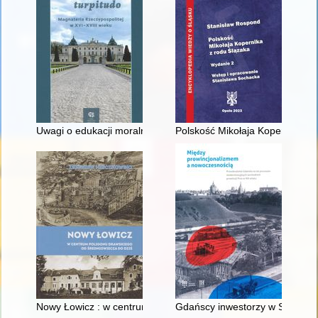
Uwagi o edukacji moralnej synów szlacheckich w XVI-wiecznej 
Polskość Mikołaja Kopernika z 
Nowy Łowicz : w centrum poligonu drawskiego od średniowiecz
Gdańscy inwestorzy w Sopocie :