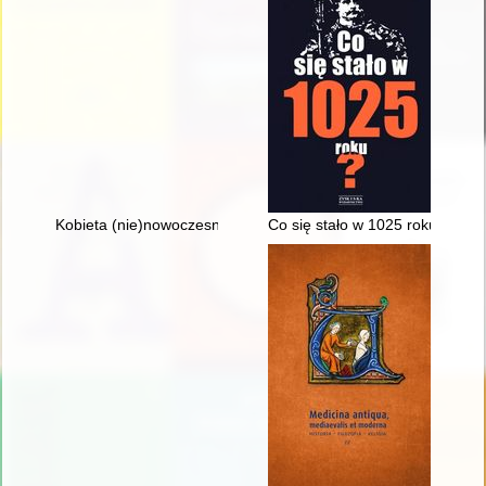
Kobieta (nie)nowoczesna : wizerunek kobiety lat 60. propago
Co się stało w 1025 roku?