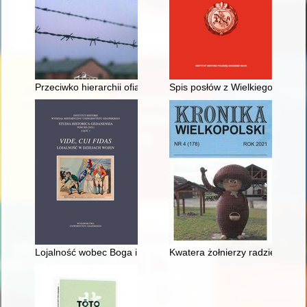
Przeciwko hierarchii ofiar : wyzwania związane z upamiętnian
Spis posłów z Wielkiego Księst
Lojalność wobec Boga i cnót rycerskich w "Le livre de chevale
Kwatera żołnierzy radzieckic