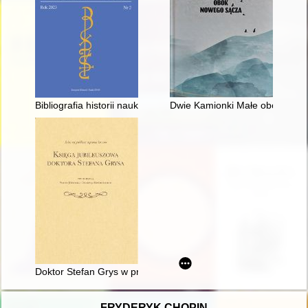
Bibliografia historii nauki i techniki za 2022 r. (wybór) = Bibli
Dwie Kamionki Małe obok Now
Doktor Stefan Grys w progach Muzeum Okręgowego w Leszni
FRYDERYK CHOPIN