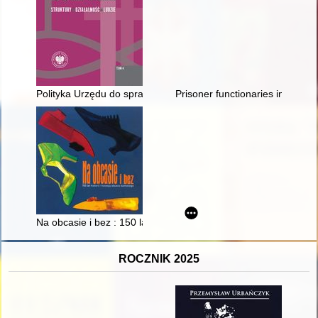
Polityka Urzędu do spraw Wyznań na przykładzie konferencji i
Prisoner functionaries in KL Au
Na obcasie i bez : 150 lat historii i rozwoju obuwia damskiego :
ROCZNIK 2025