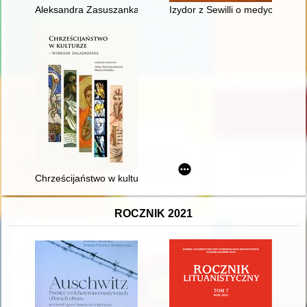
Aleksandra Zasuszanka-Dobrowolska (1906-1989) : życie i dzia
Izydor z Sewilli o medycynie ("E
Chrześcijaństwo w kulturze : wybrane zagadnienia
ROCZNIK 2021