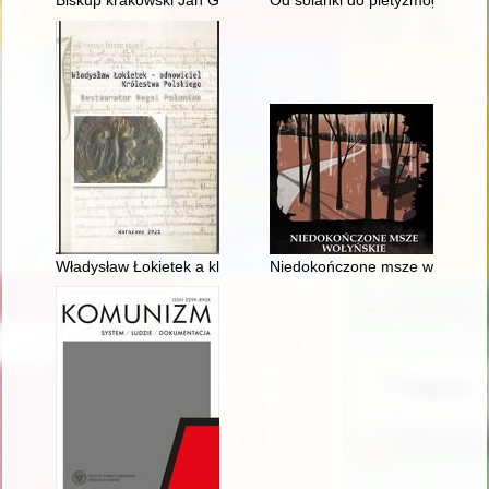
Biskup krakowski Jan Grotowic (ok. 1280-1347)
Od solanki do pletyzmografu cał
Władysław Łokietek a klasztor cystersów w Szczyrzycu
Niedokończone msze wołyński