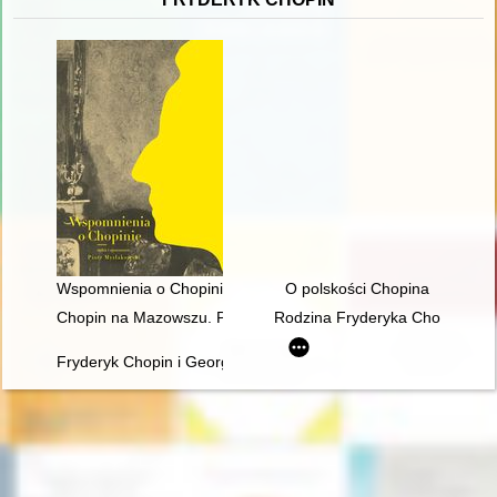
Wspomnienia o Chopinie. Cz. 1
O polskości Chopina
Chopin na Mazowszu. Przewodnik po miejscach historycznych
Rodzina Fryderyka Chopina na p
Fryderyk Chopin i George Sand w oczach polskich biografów i k