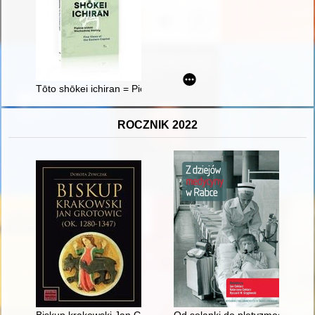
Tōto shōkei ichiran = Piękne widoki Wschodniej Stolicy opisan
ROCZNIK 2022