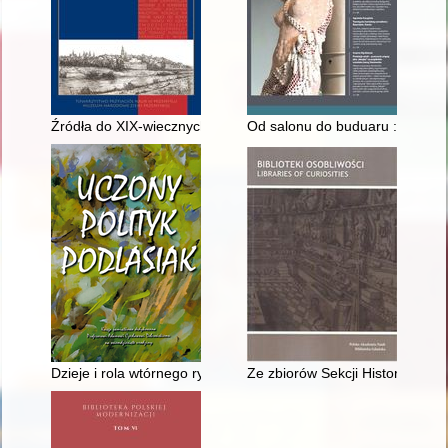
Źródła do XIX-wiecznych dziejów podkrakowskiej parafii w Rybn
Od salonu do buduaru : wystrój
Dzieje i rola wtórnego rynku książki na ziemiach polskich do 1
Ze zbiorów Sekcji Historycznej 