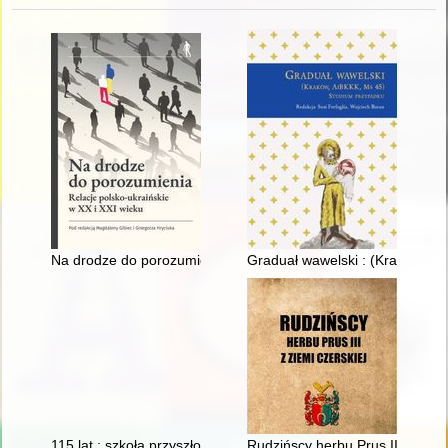
Na drodze do porozumienia : relacje polsko-ukraińskie w XX i 
Graduał wawelski : (Kraków, Ai
115 lat : szkoła przyszłości : Zespół Szkół Mechanicznych nr 
Rudzińscy herbu Prus III z ziem