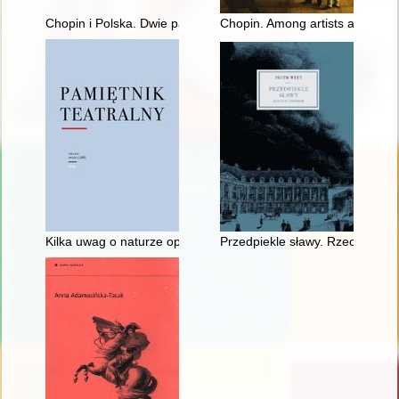
Chopin i Polska. Dwie pasje życia Gastona Belotti [1920-1985]
Chopin. Among artists and scho
Kilka uwag o naturze opery, czyli dlaczego Fryderyk Chopin ni
Przedpiekle sławy. Rzecz o Cho