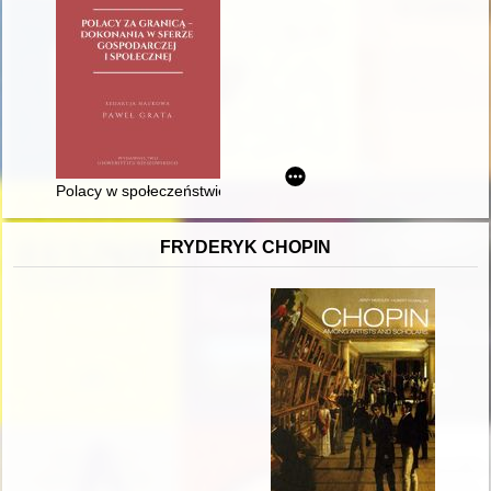
Polacy w społeczeństwie francuskim XIX wieku : asymilacja c
FRYDERYK CHOPIN