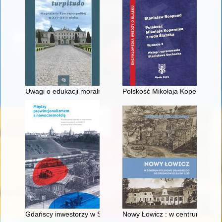
Uwagi o edukacji moralnej synów szlacheckich w XVI-wiecznej 
Polskość Mikołaja Kopernika z 
Gdańscy inwestorzy w Sopocie : prestiż finansowy i towarzyski
Nowy Łowicz : w centrum polig