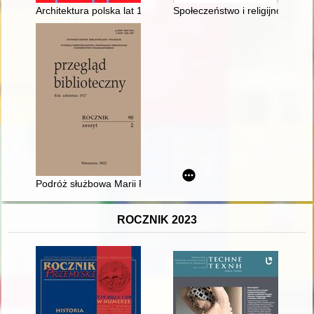
Architektura polska lat 1945-1960 na obszarze Pomorza Zach
Społeczeństwo i religijność na
Podróż służbowa Marii Pisarskiej : bibliotekarka Państwowego
ROCZNIK 2023