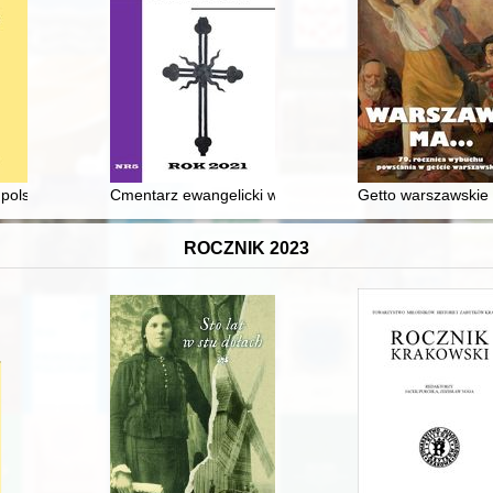
nia w NDAP" : nieznane wątki z biografii Anny Ptaśnik
olskiej rodzinie szlacheckiej w drugiej połowie XVIII wieku na przykład
Cmentarz ewangelicki w Józefowie
Getto warszawskie
ROCZNIK 2023