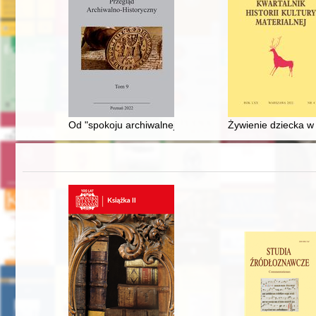
Od "spokoju archiwalnej pracy na Wawelu" do "urzędole
Żywienie dziecka w p