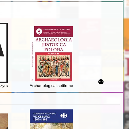
cza (1924-1939)
wa R. Frenkla
życia
Archaeological settlement research for the late Middle