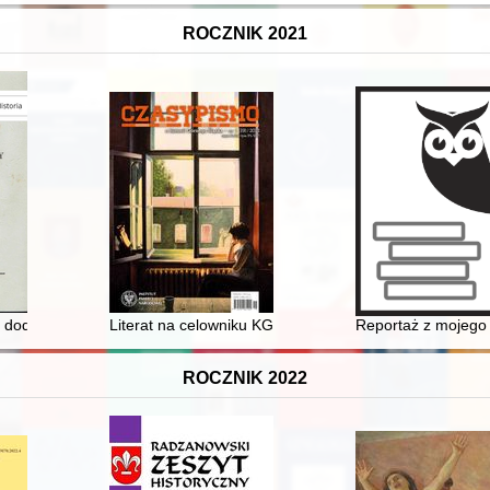
ROCZNIK 2021
i dodatki służbowe do uposażenia żołnierzy Korpusu Ochrony Pograni
Literat na celowniku KGB : wokół inwigilacji Mieczysła
Reportaż z mojego 
ROCZNIK 2022