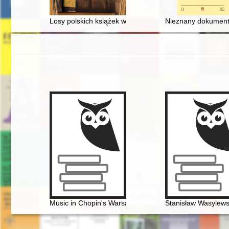
Losy polskich książek w "niemieckim" Poznaniu 1939-
Nieznany dokument 
Music in Chopin's Warsaw
Stanisław Wasylewsk