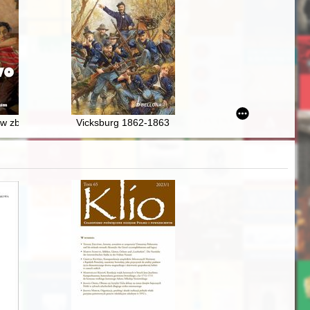
zie Stasia Tretera
 w zbiorach Muzeum Niepodległości w Warszawie
Vicksburg 1862-1863