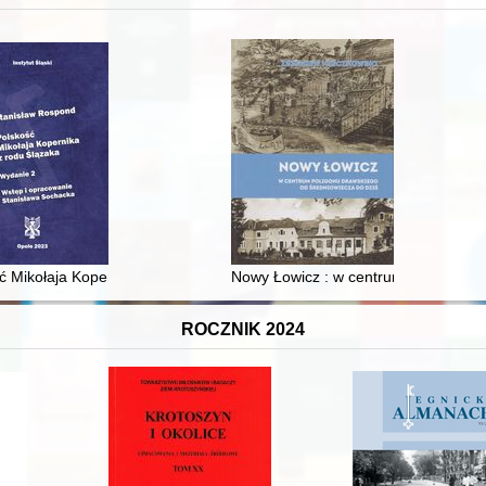
XVI-wiecznej Rzeczypospolitej
ć Mikołaja Kopernika z rodu Ślązaka
Nowy Łowicz : w centrum poligonu dr
ROCZNIK 2024