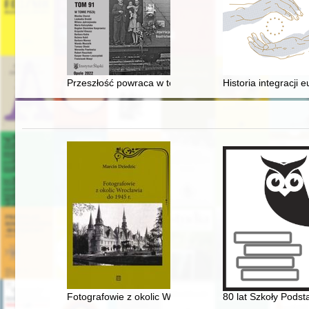
Przeszłość powraca w teraźniejszości : wspomnienie 
Historia integracji e
Fotografowie z okolic Wrocławia do 1945 r
80 lat Szkoły Pods