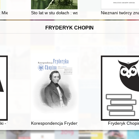
1945
Mieszka Plątonogiego z 1207-1211 r. : zbrojny powrót synów Władys
Sto lat w stu dołach : wspomnienia o rodzinach: Wójci
Nieznani twórcy z
FRYDERYK CHOPIN
i - "opolanin z wyboru" o Fryderyku Chopinie
Korespondencja Fryderyka Chopina. T. 3 cz. 4
Fryderyk Chopi