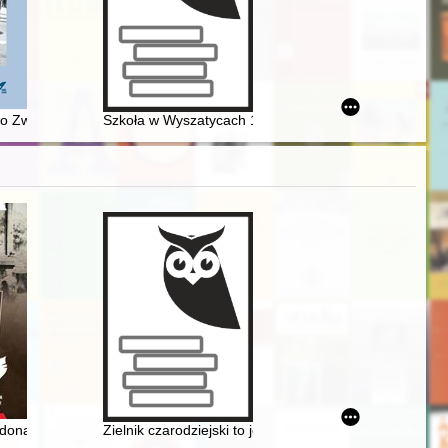
: praca zbiorowa. T. 20
two Związku Radzieckiego w Polsce : dowód opresji czy dziedzictwo wa
Szkoła w Wyszatycach 1874-2024
. św. Michała Archanioła w Lipuszu
dona : wybrane sylwetki młodszych oficerów WP poległych w obronie 
Zielnik czarodziejski to jest Zbiór przesądów o roślinac