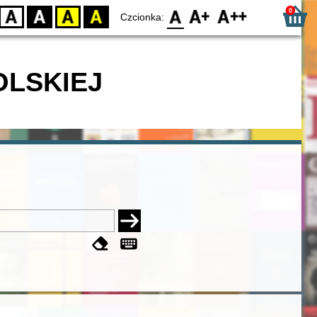
0
D
BW
YB
BY
F0
F1
F2
Czcionka:
OLSKIEJ