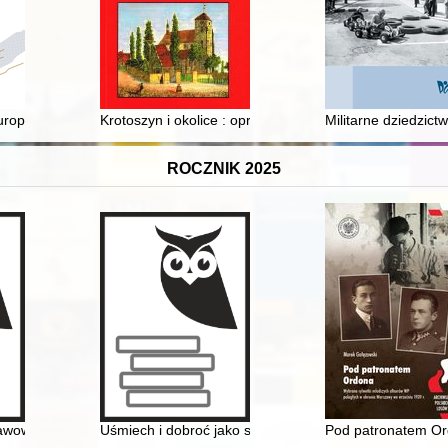
mojego Stanisławowa
uropejskiej
Krotoszyn i okolice : opracowania i materiały źródłowe 
Militarne dziedzic
ROCZNIK 2025
tawowej im. Stefana Żeromskiego w Trzcińsku-Zdroju
Uśmiech i dobroć jako sposób komunikacji w parafii pw
Pod patronatem Or