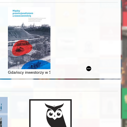
awskiego od średniowiecza do dziś
Gdańscy inwestorzy w Sopocie : prestiż finansowy i towarzyski lo