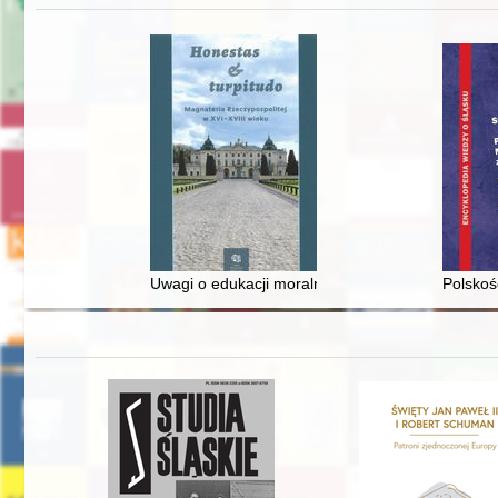
Uwagi o edukacji moralnej synów szlacheckich w 
Polskoś