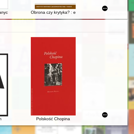
ława Wygnańca na Śląsk
ków, Krzysztofików, Przytułów, Bernasiów i Nowaków
nanych budynków
Obrona czy krytyka? : echa debaty na temat dziejów ba
n
Polskość Chopina