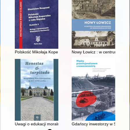
Polskość Mikołaja Kopernika z rodu Ślązaka
Nowy Łowicz : w centrum polig
Uwagi o edukacji moralnej synów szlacheckich w XVI-wiecznej 
Gdańscy inwestorzy w Sopocie :