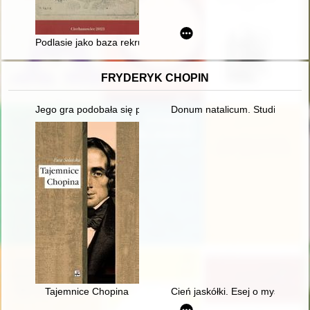
Podlasie jako baza rekrutacyjna w czasie insurekcji kościuszko
FRYDERYK CHOPIN
Jego gra podobała się przede wszystkim damom... Chopin i ko
Donum natalicum. Studia Thadd
Tajemnice Chopina
Cień jaskółki. Esej o myślach C