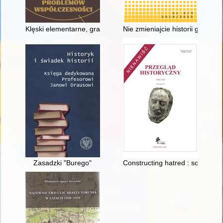
Klęski elementarne, grabieże i przemarsze wojsk na kartach k
Nie zmieniajcie historii gdańsk
Zasadzki "Burego"
Constructing hatred : so-called 