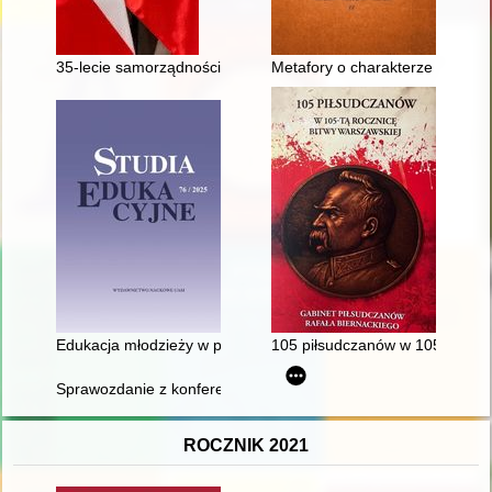
35-lecie samorządności w gminie Pilchowice 1990-2025
Metafory o charakterze medycz
Edukacja młodzieży w prasie społeczno-kulturalnej i pedagogic
105 piłsudczanów w 105-tą rocz
Sprawozdanie z konferencji naukowej "Poza. Historie kobiet znik
ROCZNIK 2021