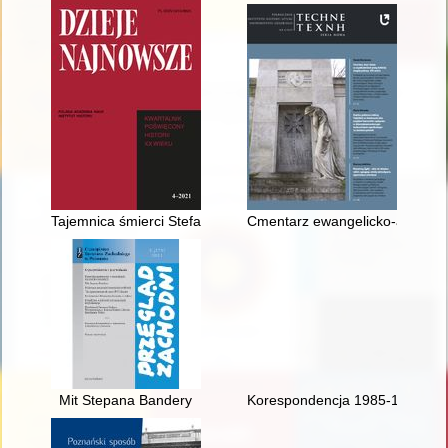
Tajemnica śmierci Stefana Starzyńskiego - recenzja]
Cmentarz ewangelicko-augsbursk
Mit Stepana Bandery
Korespondencja 1985-1988 : (ok