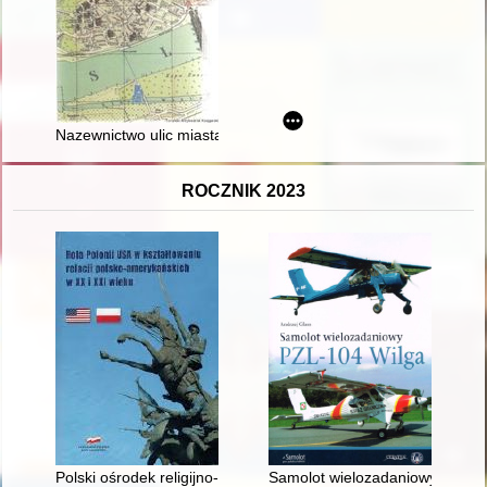
Nazewnictwo ulic miasta Torunia w latach 1920-1939
ROCZNIK 2023
Polski ośrodek religijno-naukowo-kulturalny w Orchard Lake, 
Samolot wielozadaniowy PZL-10