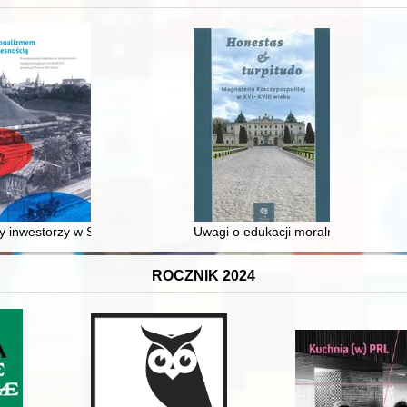
 inwestorzy w Sopocie : prestiż finansowy i towarzyski lokalnego mies
Uwagi o edukacji moralnej synów szl
ROCZNIK 2024