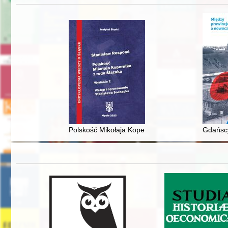
Polskość Mikołaja Kopernika z rodu Ślązaka
Gdańscy