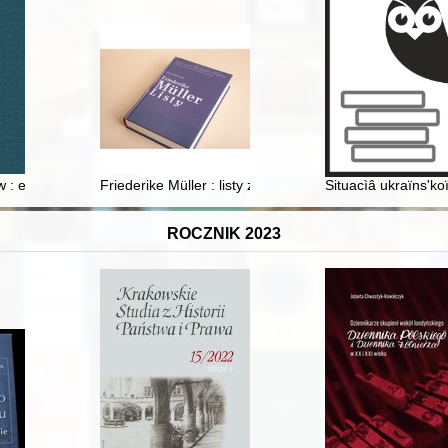
o wraz z ważniejszą publicystyką
ów : esej o Jerzym Żuławskim
Friederike Müller : listy z Paryża 1839-1845 : nauczan
Situacìâ ukraïns'ko
ROCZNIK 2023