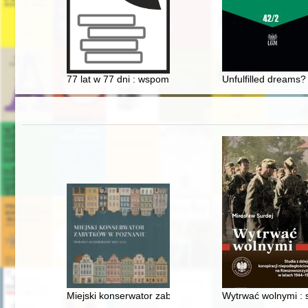
77 lat w 77 dni : wspomnienia
Unfulfilled dreams?
Miejski konserwator zabytków w Poznaniu : historia i t
Wytrwać wolnymi : 