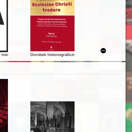
ie i otoczenie Fryderyka Chopina w świetle korespondencji jego ulubion
ï menšini v Pol'ŝì pìslâ 1989 roku
Dorobek historiograficzny ks. Józefa Zdanowskiego