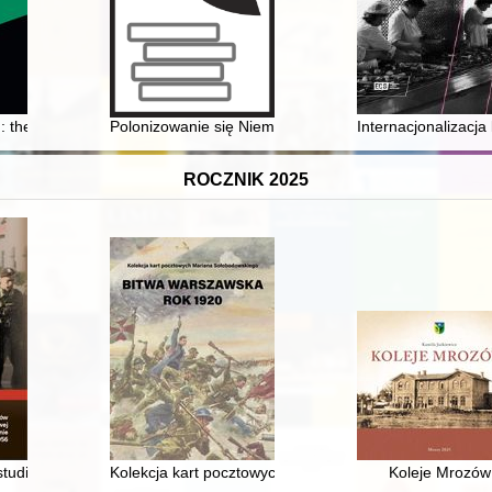
 : the financial situation of workers in Paris and the department of Lo
Polonizowanie się Niemców w Królestwie Polskim drugi
Internacjonalizacja
ROCZNIK 2025
eraźniejszość 1955-2025
studia z dziejów konspiracji niepodległościowej na Rzeszowszczyźnie 
Kolekcja kart pocztowych Mariana Sołobodowskiego "B
Koleje Mrozów