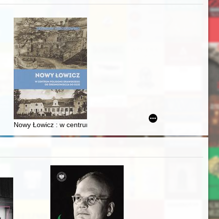
zczaństwa w 2. poł. XIX w
acheckich w XVI-wiecznej Rzeczypospolitej
Nowy Łowicz : w centrum poligonu drawskiego od średniowiecza d