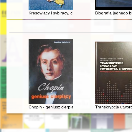
Kresowiacy i sybiracy, cisi bohaterowie ziemi gryfickie
Biografia jednego b
Chopin - geniusz cierpiący
Transkrypcje utwor