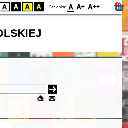
0
D
BW
YB
BY
F0
F1
F2
Czcionka:
OLSKIEJ