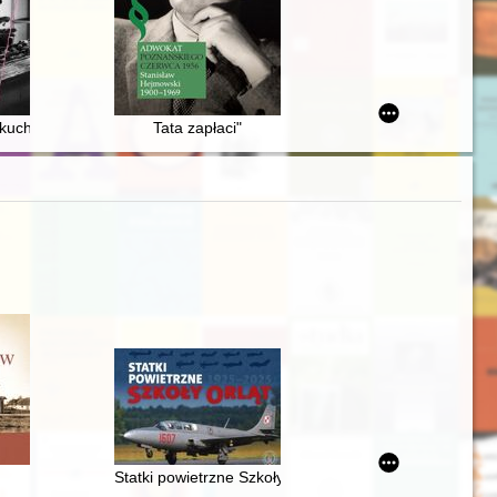
ir-et-Cher between 1789 and 1795
ej połowy XIX wieku na podstawie publicystyki prasowej
 kuchni polskiej w latach pięćdziesiątych i sześćdziesiątych dwudzieste
Tata zapłaci"
w latach 1944-1956
itwa Warszawska rok 1920" : album
Statki powietrzne Szkoły Orląt 1925-2025