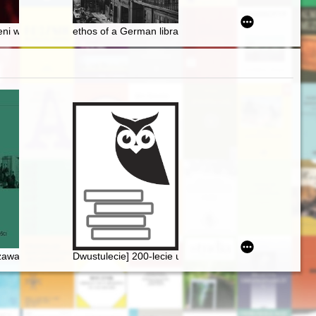
ni wokół londyńskiego "Dziennika Polskiego i Dziennika Żołnierza" w X
ethos of a German librarian? : German librarians in 
0)
zawa Chopina i początek polskiej nowoczesności
Dwustulecie] 200-lecie urodzin Fryderyka Chopina