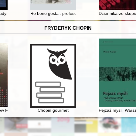
j : książka napisana z okazji 95 rocznicy powstania Związku Sybiraków
udynku : Dom Polski w Olsztynie
Re bene gesta : profesor Michał Jaskólski (1946-2022)
Dziennikarze skupie
FRYDERYK CHOPIN
ów Fryderyka Chopina : katalog rękopisów, druków i nagrań (1830-202
Chopin gourmet
Pejzaż myśli. Wars