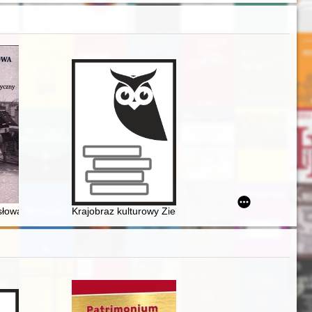
ródłowych z XVII-XX wieku
wa dawniej i dziś : przemysł bydgoski jako produkt kulturalny i turyst
Krajobraz kulturowy Zielonej Góry w twórczości wybra