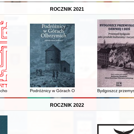
ROCZNIK 2021
echosłowackie w latach 1945-1989
Podróżnicy w Górach Olbrzymich : antologia tekstów ź
Bydgoszcz przemysło
ROCZNIK 2022