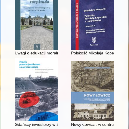
Uwagi o edukacji moralnej synów szlacheckich w XVI-wiecznej 
Polskość Mikołaja Kopernika z 
Gdańscy inwestorzy w Sopocie : prestiż finansowy i towarzyski
Nowy Łowicz : w centrum polig