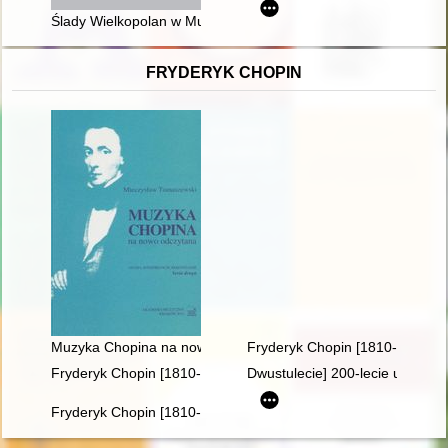
Ślady Wielkopolan w Muzeum Polskim i Bibliotece w Rapperswi
FRYDERYK CHOPIN
Muzyka Chopina na nowo odczytana
Fryderyk Chopin [1810-1849]
Fryderyk Chopin [1810-1849]. Ród i nazwisko jakiego nie zna
Dwustulecie] 200-lecie urodzin
Fryderyk Chopin [1810-1949]