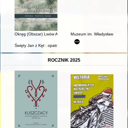
Okręg (Obszar) Lwów Armii Krajowej
Muzeum im. Władysława Reymo
Święty Jan z Kęt : opatrznościowy patron Sióstr Zmartwychws
ROCZNIK 2025