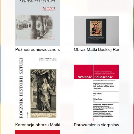
Późnośredniowieczne spisy wywołanych z Jawora i Świdnicy - 
Obraz Matki Boskiej Roudnickiej
Koronacja obrazu Matki Boskiej Pocieszenia w kościele jezui
Porozumienia sierpniowe : dlacz