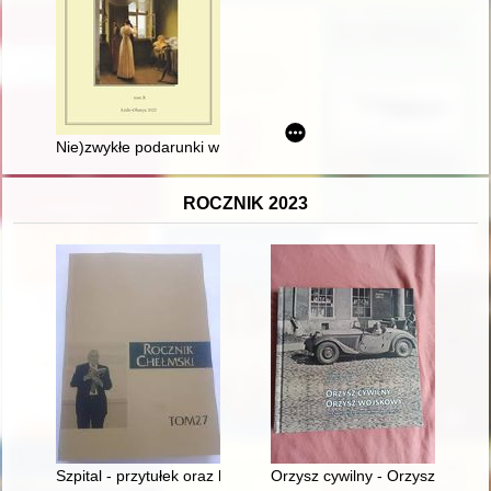
Nie)zwykłe podarunki w (nie)zwykłej codzienności Krasińskich
ROCZNIK 2023
Szpital - przytułek oraz kostnica - recenzja]
Orzysz cywilny - Orzysz wojskow