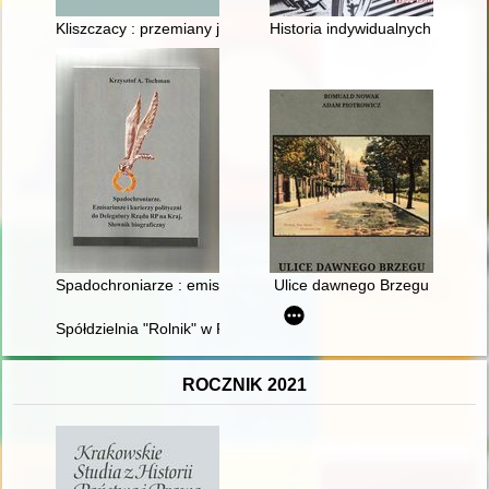
Kliszczacy : przemiany językowo-kulturowe polskiej wsi
Historia indywidualnych mistrzos
Spadochroniarze : emisariusze i kurierzy polityczni do Delegat
Ulice dawnego Brzegu
Spółdzielnia "Rolnik" w Pobiedziskach od 1945 r. : zarys histo
ROCZNIK 2021