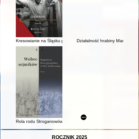
Kresowianie na Śląsku po 1945 roku : leksykon : praca zbiorow
Działalność hrabiny Marii Tarn
Rola rodu Stroganowów w początkowym etapie podboju Syberi
ROCZNIK 2025