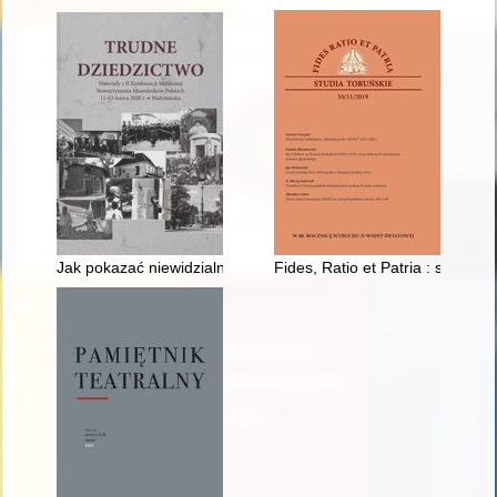
Jak pokazać niewidzialne? : dziedzictwo kulturowe kieleckich 
Fides, Ratio et Patria : studia t