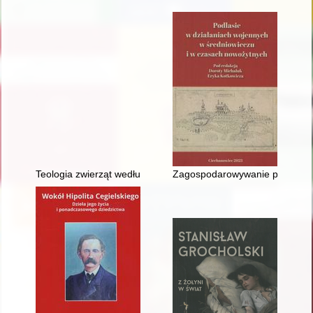
Teologia zwierząt według Reymonta = Animal theology accord
Zagospodarowywanie pogranicza 