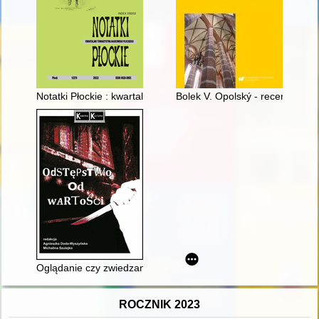
Notatki Płockie : kwartalnik Towarzystwa Naukowego Płockiego = 
Bolek V. Opolský - recenzja]
Oglądanie czy zwiedzanie? : "Człowiek na torze", 1956
ROCZNIK 2023