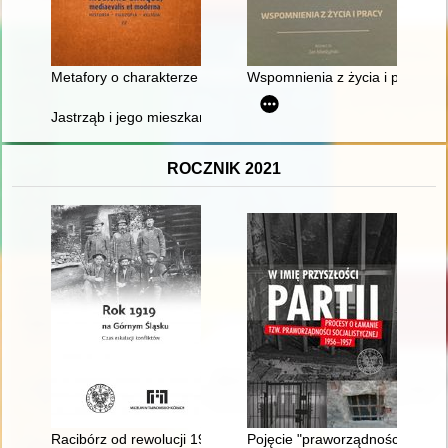
Metafory o charakterze medycznym w listach papieża Grzegor
Wspomnienia z życia i pracy
Jastrząb i jego mieszkańcy w świetle ksiąg miejskich z XVII wi
ROCZNIK 2021
Racibórz od rewolucji 1918 roku do przybycia aliantów w 1920
Pojęcie "praworządności socjal