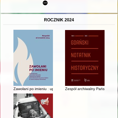
ROCZNIK 2024
Zawołani po imieniu : upamiętnienie Franciszka Antczaka i K
Zespół archiwalny Państwowej I