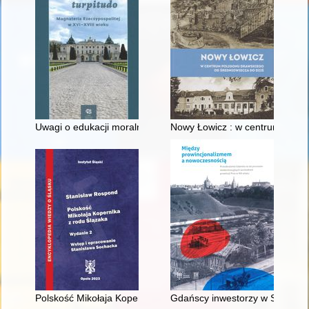
Uwagi o edukacji moralnej synów szlacheckich w XVI-wiecznej 
Nowy Łowicz : w centrum polig
Polskość Mikołaja Kopernika z rodu Ślązaka
Gdańscy inwestorzy w Sopocie :