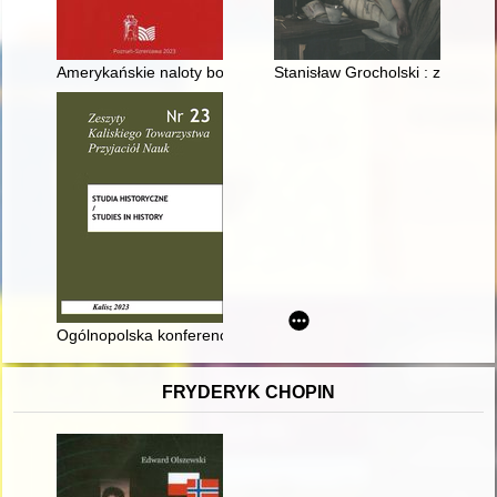
Amerykańskie naloty bombowe na Poznań w 1944 roku
Stanisław Grocholski : z Żołyni 
Ogólnopolska konferencja naukowa pt. "Jubileusz 165-lecia P
FRYDERYK CHOPIN