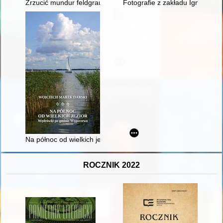
Zrzucić mundur feldgrau : żołnierze z Wehrmachtu w II Korpus
Fotografie z zakładu Ignacego K
Na północ od wielkich jezior : wędrówki po gminie Węgorzewo
ROCZNIK 2022