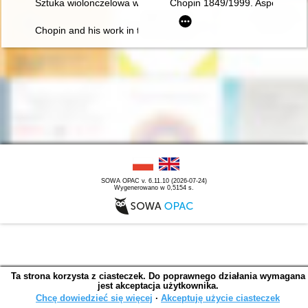
Sztuka wiolonczelowa w polskiej i rosyjskiej kulturze muzyczne
Chopin 1849/1999. Aspekte der 
Chopin and his work in the context of culture. Vol 1-2
SOWA OPAC v. 6.11.10 (2026-07-24)
Wygenerowano w 0,5154 s.
Ta strona korzysta z ciasteczek. Do poprawnego działania wymagana
jest akceptacja użytkownika.
Chcę dowiedzieć się więcej
∙
Akceptuję użycie ciasteczek