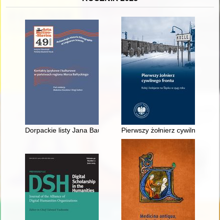
Dorpackie listy Jana Baudouina de Courtenay do Jana Karłowic
Pierwszy żołnierz cywilnego fron