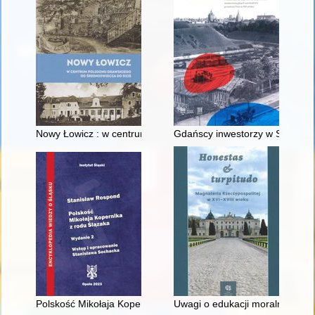
Nowy Łowicz : w centrum poligonu drawskiego od średniowiecz
Gdańscy inwestorzy w Sopocie :
Polskość Mikołaja Kopernika z rodu Ślązaka
Uwagi o edukacji moralnej synó