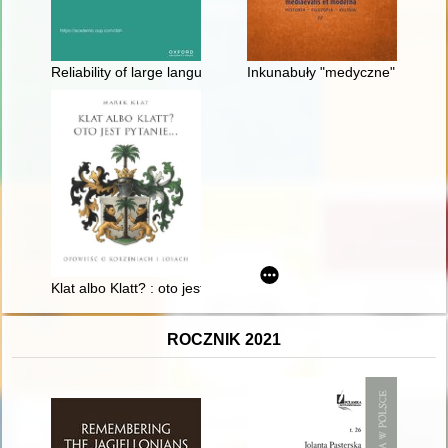
Reliability of large language models as a tool for knowledge ext
Inkunabuły "medyczne" w zbiorz
Klat albo Klatt? : oto jest pytanie... : opowieść o korzeniach i l
ROCZNIK 2021