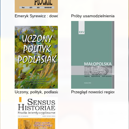
Emeryk Syrewicz : dowódca oddziału powstańczego w 1863 rok
Próby usamodzielnienia się Zj
Uczony, polityk, podlasiak : księga pamiątkowa dedykowana 
Przegląd nowości regionalnych 