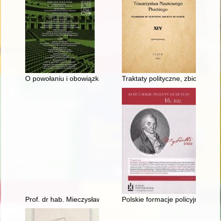
O powołaniu i obowiązkach młodzieży akademickiej" : Kazimier
Traktaty polityczne, zbiory praw
Prof. dr hab. Mieczysław Gogacz
Polskie formacje policyjne w po