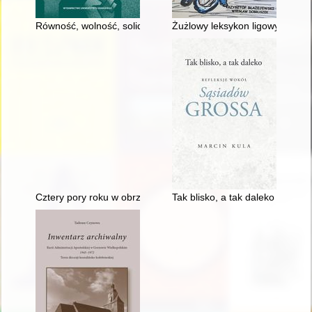
Równość, wolność, solidarność : myśl polityczna Komitetu Ob
Żużlowy leksykon ligowy. T. 15,
Cztery pory roku w obrzędowości ludowej
Tak blisko, a tak daleko : refl