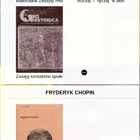
Białoruskie Zeszyty Historyczne. Z. 56 (2023)
Ruczaj" i "ręczaj" w słownictwi
Zasięg kontaktów społecznych na polskiej wsi w XVIII wieku : 
FRYDERYK CHOPIN