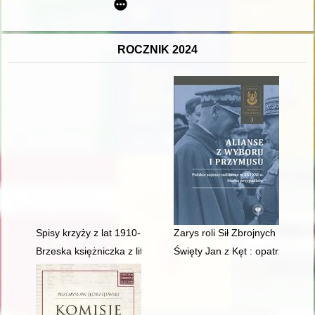
ROCZNIK 2024
Spisy krzyży z lat 1910-1913 jako źródła do badań nad krzyżami
Zarys roli Sił Zbrojnych PRL w
Brzeska księżniczka z litewskiego rodu : o Ludwice Karolinie R
Święty Jan z Kęt : opatrzności