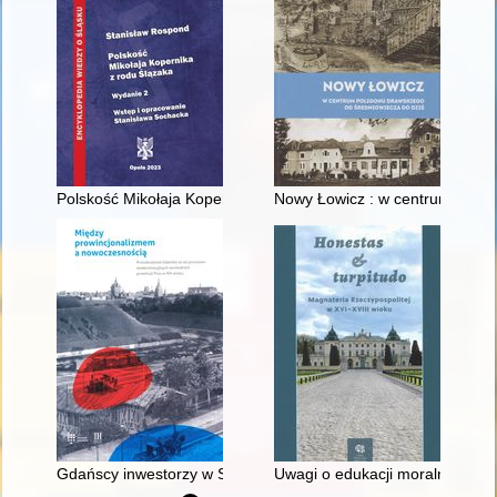
Polskość Mikołaja Kopernika z rodu Ślązaka
Nowy Łowicz : w centrum polig
Gdańscy inwestorzy w Sopocie : prestiż finansowy i towarzyski
Uwagi o edukacji moralnej synó