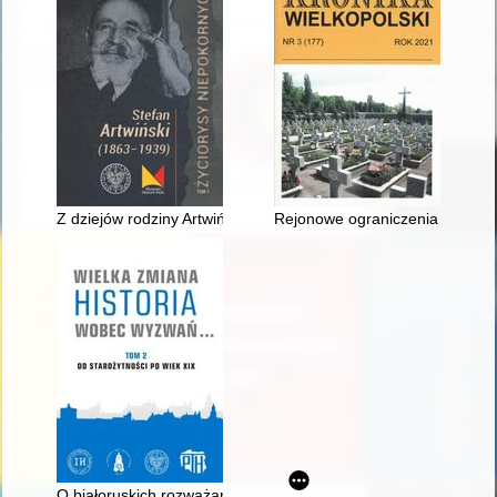
Z dziejów rodziny Artwińskich : Eugeniusz - nieodrodny syn sw
Rejonowe ograniczenia budowl
O białoruskich rozważaniach nad unią lubelską