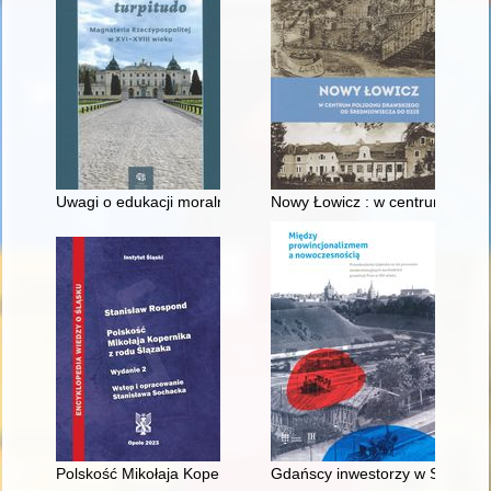
Uwagi o edukacji moralnej synów szlacheckich w XVI-wiecznej 
Nowy Łowicz : w centrum polig
Polskość Mikołaja Kopernika z rodu Ślązaka
Gdańscy inwestorzy w Sopocie :