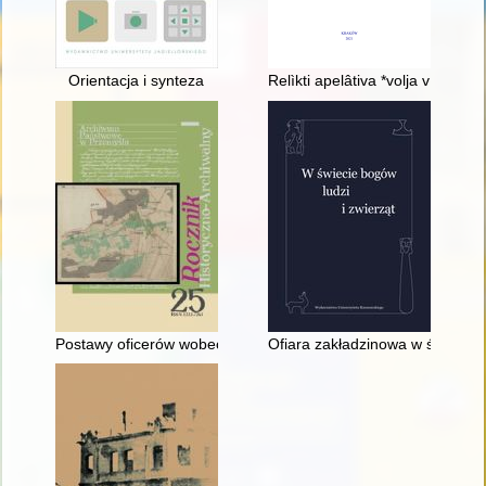
Orientacja i synteza
Relìkti apelâtiva *volja v suča
Postawy oficerów wobec zamachu majowego (zarys problematyk
Ofiara zakładzinowa w świecie 