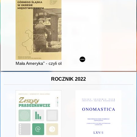
Mała Ameryka" - czyli obraz Górnego Śląska na łamach prasy jid
ROCZNIK 2022