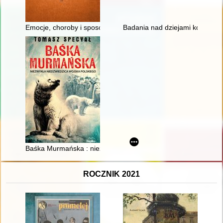
Emocje, choroby i sposoby leczenia : z życia artysty Jana Matej
Badania nad dziejami kobiet XIX
Baśka Murmańska : niezwykła niedźwiedzica Wojska Polskieg
ROCZNIK 2021