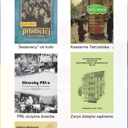
Światowcy" od kulis
Kawiarnia Tatrzańska : życie t
PRL oczyma dziecka
Zarys dziejów sądownictwa po