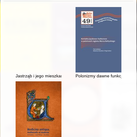
Jastrząb i jego mieszkańcy w świetle ksiąg miejskich z XVII wi
Polonizmy dawne funkcjonujące