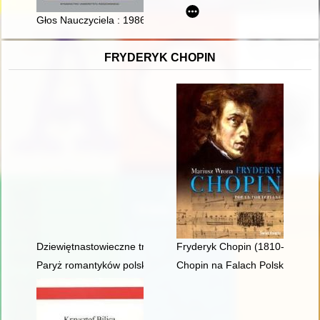
Głos Nauczyciela : 1986-2015 : zawartość
FRYDERYK CHOPIN
Dziewiętnastowieczne transkrypcje utworów Fryderyka Chopina.
Fryderyk Chopin (1810-1849). P
Paryż romantyków polskich: Mickiewicz, Słowacki, Chopin, Kras
Chopin na Falach Polskiego Ra