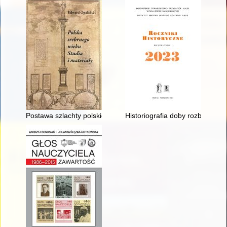
Postawa szlachty polskiej wobec osoby królewskiej jako instyt
Historiografia doby rozbicia dz