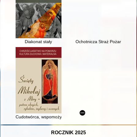
Diakonat stały
Ochotnicza Straż Pożarna w Bori
Cudotwórca, wspomożyciel, darczyńca : wybrane aspekty ikonog
ROCZNIK 2025