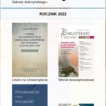
Sekrety dobrzyńskiego cmentarza : groby rodziny Pruskich, wła
ROCZNIK 2022
Litwini na Uniwersytecie Dorpackim (Juriewskim) do 1918 roku i 
Wśród dziewiętnastowiecznych de