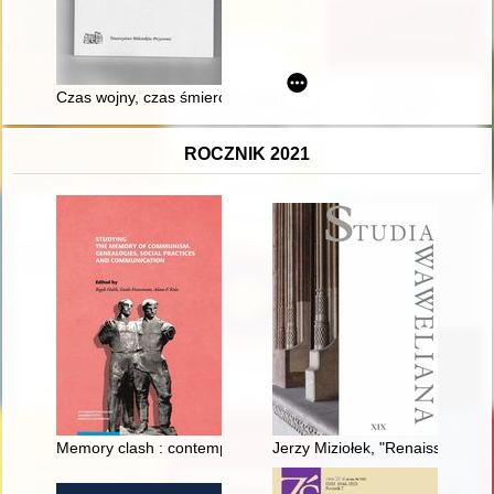
Czas wojny, czas śmierci : Przyszowice w latach 1939-1945
ROCZNIK 2021
Memory clash : contemporary views on communism in Poland
Jerzy Miziołek, "Renaissance We