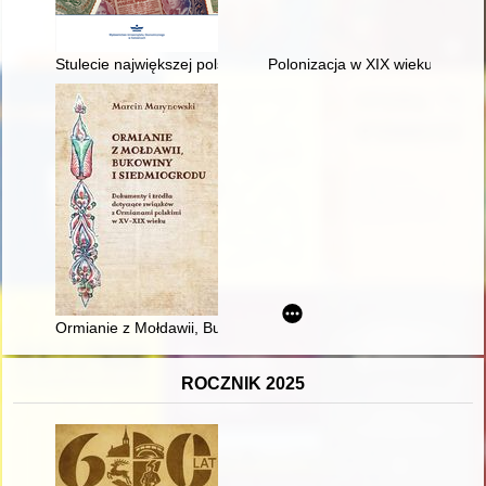
Stulecie największej polskiej inflacji
Polonizacja w XIX wieku i dwudz
Ormianie z Mołdawii, Bukowiny i Siedmiogrodu : dokumenty i 
ROCZNIK 2025