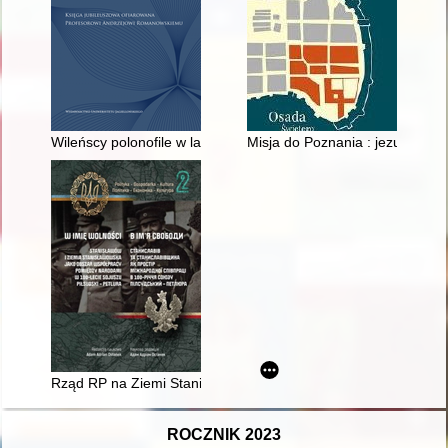
Wileńscy polonofile w latach pięćdziesiątych - siedemdziesiąt
Misja do Poznania : jezuici w s
Rząd RP na Ziemi Stanisławowskiej we wrześniu 1939 r
ROCZNIK 2023