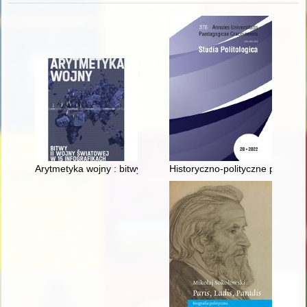
Arytmetyka wojny : bitwy II wojny światowej w 15 infografikach
Historyczno‑polityczne przesłan