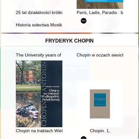
25 lat działalności krótkofalowców w Towarzystwie Miłośników T
Paris, Ladis, Paradis : biograf
Historia sołectwa Mostki i jego mieszkańców
FRYDERYK CHOPIN
The University years of Fryderyk Chopin
Chopin w oczach swoich uczni
Chopin na traktach Wielkopolski południowej
Chopin. 1,