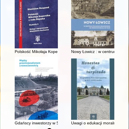
Polskość Mikołaja Kopernika z rodu Ślązaka
Nowy Łowicz : w centrum polig
Gdańscy inwestorzy w Sopocie : prestiż finansowy i towarzyski
Uwagi o edukacji moralnej synó