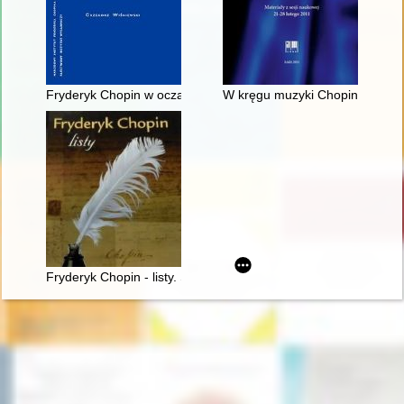
Fryderyk Chopin w oczach Rosjan. Antologia. Friderik źopen g
W kręgu muzyki Chopina. Materi
Fryderyk Chopin - listy. Skarbiec spuścizny epistolarnej w zbio