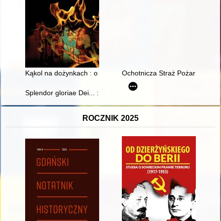
Kąkol na dożynkach : o Polakach ocalałych z ukraińskiego lud
Ochotnicza Straż Pożarna w Bori
Splendor gloriae Dei... : barokowe złotnictwo liturgiczne kościo
ROCZNIK 2025