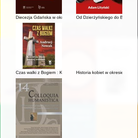
Diecezja Gdańska w okresie komunizmu (1945-1989) - recenzj
Od Dzierżyńskiego do Berii : st
Czas walki z Bogiem : Kościół na straży polskiej wolności
Historia kobiet w okresie 1945