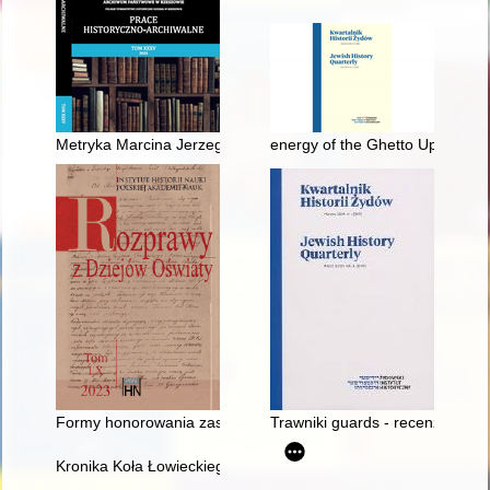
Metryka Marcina Jerzego Lubomirskiego : przyczynek do genea
energy of the Ghetto Uprising a
Formy honorowania zasłużonych historyków związanych z Instytu
Trawniki guards - recenzja]
Kronika Koła Łowieckiego "Orzeł" w Myślenicach : historia i ws