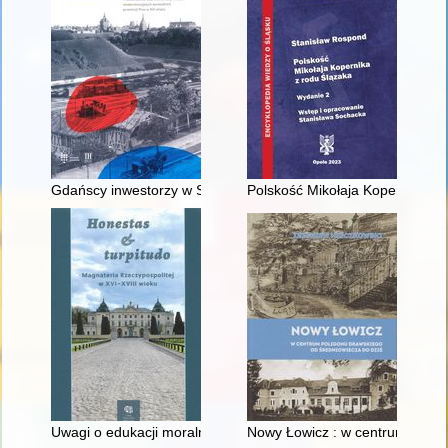
Gdańscy inwestorzy w Sopocie : prestiż finansowy i towarzyski
Polskość Mikołaja Kopernika z 
Uwagi o edukacji moralnej synów szlacheckich w XVI-wiecznej 
Nowy Łowicz : w centrum polig