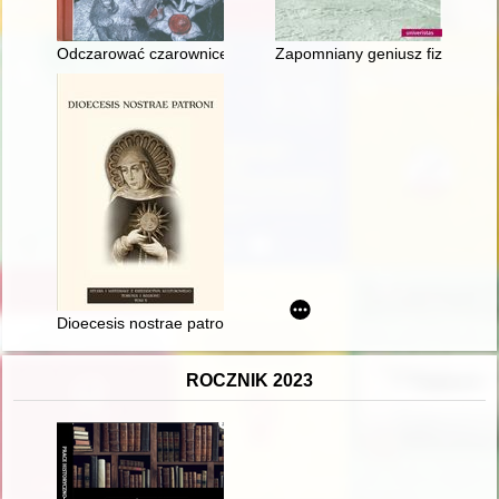
Odczarować czarownice : wiedźmy, wieszczki, zielarki
Zapomniany geniusz fizyki : r
Dioecesis nostrae patroni : wydawnictwo jubileuszowe z okazji 
ROCZNIK 2023