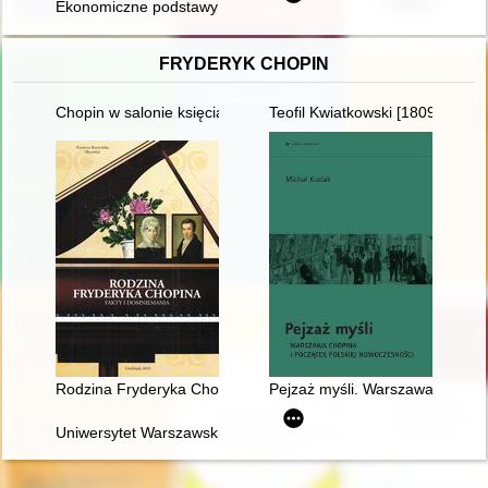
Ekonomiczne podstawy funkcjonowania kościołów parafialnych w
FRYDERYK CHOPIN
Chopin w salonie księcia Antoniego Radziwiłła". Nowe odczyt
Teofil Kwiatkowski [1809-1891] 
Rodzina Fryderyka Chopina. Fakty i domniemania
Pejzaż myśli. Warszawa Chopina
Uniwersytet Warszawski i młody Chopin