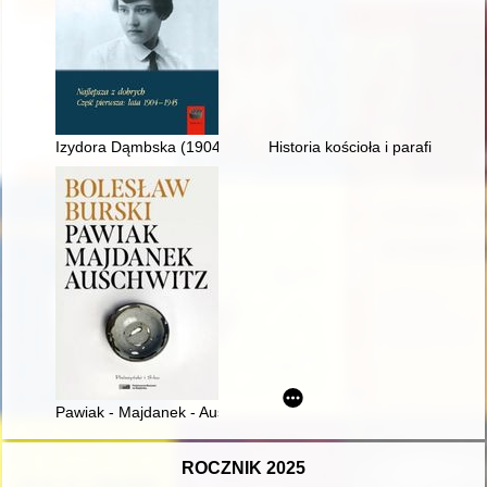
Izydora Dąmbska (1904-1983) : najlepsza z dobrych. Cz. 1,
Historia kościoła i parafii w Brze
Pawiak - Majdanek - Auschwitz
ROCZNIK 2025