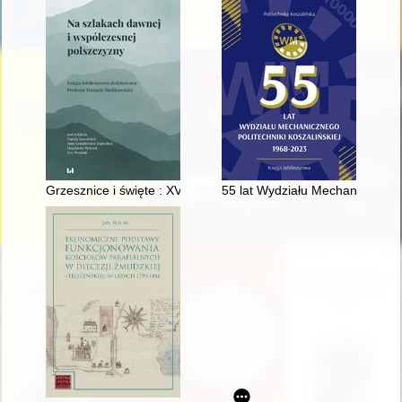
Grzesznice i święte : XVI-wieczne formacje na -ic(a)/-yc(a), -ni
55 lat Wydziału Mechanicznego 