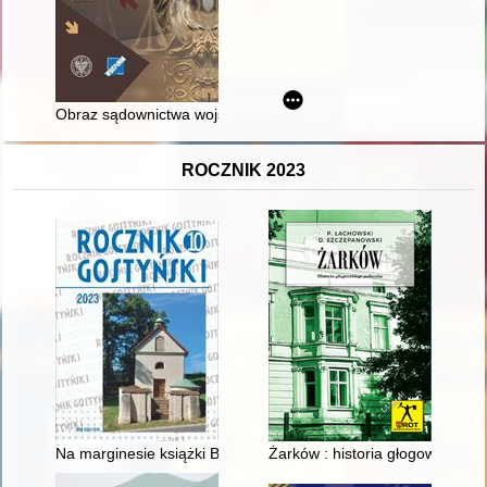
Obraz sądownictwa wojskowego w czasach Edwarda Gierka w 
ROCZNIK 2023
Na marginesie książki Bogusława Janika "Spełnione życie siostr
Żarków : historia głogowskiego