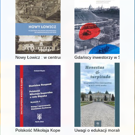
Nowy Łowicz : w centrum poligonu drawskiego od średniowiecz
Gdańscy inwestorzy w Sopocie :
Polskość Mikołaja Kopernika z rodu Ślązaka
Uwagi o edukacji moralnej synó