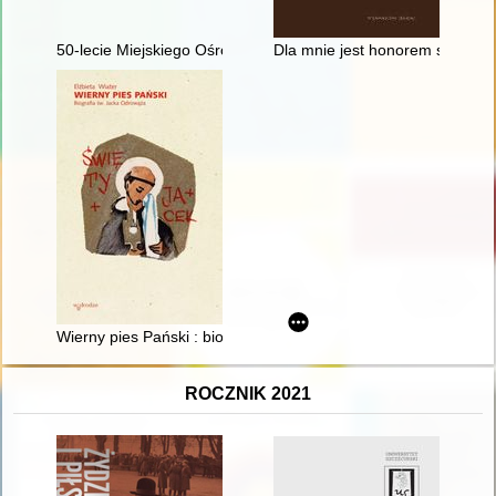
50-lecie Miejskiego Ośrodka Sportu i Rekreacji w Łańcucie : 
Dla mnie jest honorem służyć K
Wierny pies Pański : biografia św. Jacka Odrowąża
ROCZNIK 2021