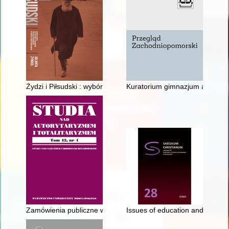
Żydzi i Piłsudski : wybór źródeł do historii stosunków polsko
Kuratorium gimnazjum akademi
Zamówienia publiczne w II Rzeczypospolitej = Public procurem
Issues of education and upbring