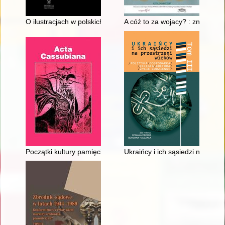
O ilustracjach w polskich książkach dziecięcych doby stalinizm
A cóż to za wojacy? : znani i 
Początki kultury pamięci w ruchu kaszubskim. 1,
Ukraińcy i ich sąsiedzi na przest