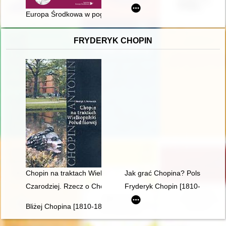
Europa Środkowa w poglądach Jenő Szűcsa
FRYDERYK CHOPIN
Chopin na traktach Wielkopolski południowej
Jak grać Chopina? Polska kryt
Czarodziej. Rzecz o Chopinie [1810-1849]
Fryderyk Chopin [1810-1849]
Bliżej Chopina [1810-1849]