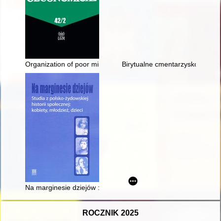
Organization of poor minors labor by charity societies in the 
Birytualne cmentarzysko z epok
Na marginesie dziejów : studia z polsko-żydowskiej historii społ
ROCZNIK 2025