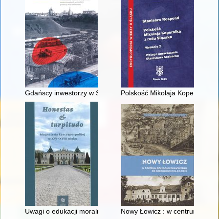
Gdańscy inwestorzy w Sopocie : prestiż finansowy i towarzyski
Polskość Mikołaja Kopernika z 
Uwagi o edukacji moralnej synów szlacheckich w XVI-wiecznej 
Nowy Łowicz : w centrum polig