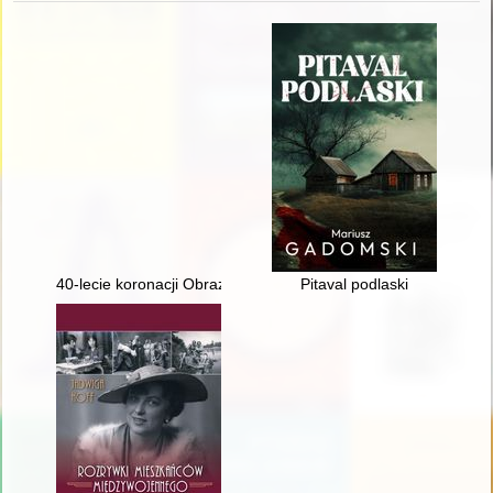
40-lecie koronacji Obrazu Matki Bożej Płonkowskiej w Płonce K
Pitaval podlaski