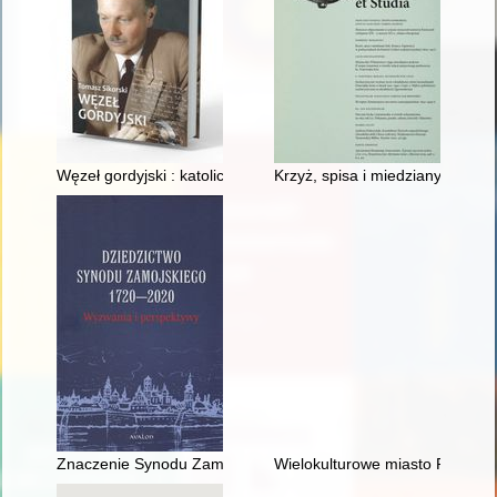
Węzeł gordyjski : katolicy świeccy w PRL (1956-1989)
Krzyż, spisa i miedziany byk : 
Znaczenie Synodu Zamojskiego dla prawa kanonicznego katoli
Wielokulturowe miasto Przemyśl 