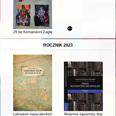
25 lat Komandorii Zagłębiowskiej Orderu św. Stanisława w Będ
ROCZNIK 2023
Leksykon nazw płockich ulic
Wojenne egzaminy dojrzałości w