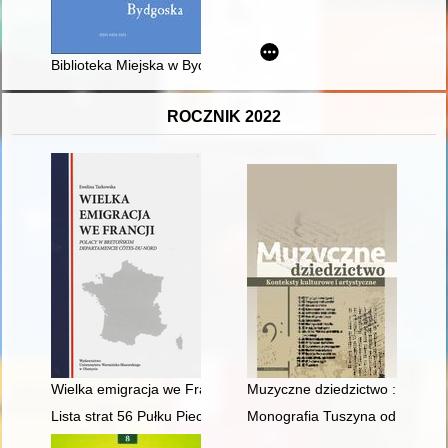
Biblioteka Miejska w Bydgoszczy w pierwszych latach niepodległ
ROCZNIK 2022
Wielka emigracja we Francji : Polacy w bretońskim departame
Muzyczne dziedzictwo : kontekst
Lista strat 56 Pułku Piechoty obejmująca żołnierzy z Żywieccz
Monografia Tuszyna od 1416 d