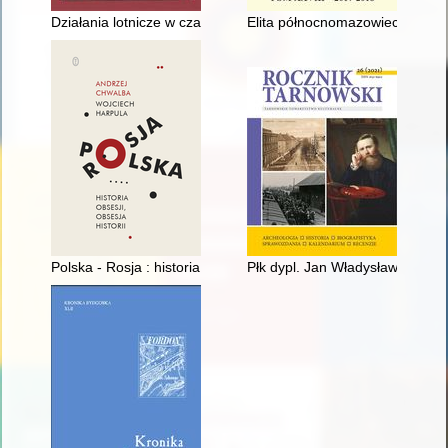
Działania lotnicze w czasie bitwy pod Lenino : wybrane proble
Elita północnomazowiecka - rec
Polska - Rosja : historia obsesji, obsesja historii
Płk dypl. Jan Władysław Rozwa