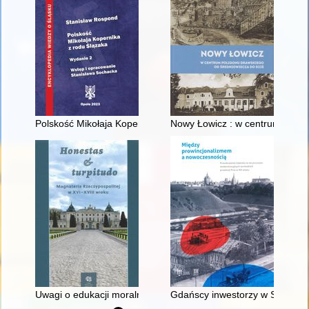
Polskość Mikołaja Kopernika z rodu Ślązaka
Nowy Łowicz : w centrum polig
Uwagi o edukacji moralnej synów szlacheckich w XVI-wiecznej 
Gdańscy inwestorzy w Sopocie :