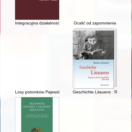
Integracyjna działalność rządców kościelnych na Śląsku w lata
Ocalić od zapomnienia
Losy potomków Pajewskich i Piotrowskich : właścicieli majątku 
Geschichte Litauens : Regione