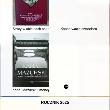
Straty w obiektach sakralnych dekanatu kunowskiego i zawicho
Konserwacja sztandaru ze zb
Kanał Mazurski : monografia nieukończonej drogi wodnej
ROCZNIK 2025