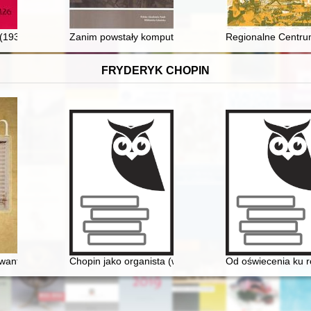
 (1933-2022)
Zanim powstały komputery : kolekcja przyrządów kreślar
Regionalne Centrum
FRYDERYK CHOPIN
Awantura o miłosną korespondencję
Chopin jako organista (w 150. rocznicę śmierci)
Od oświecenia ku ro