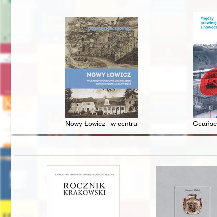
Nowy Łowicz : w centrum poligonu drawskiego od
Gdańscy