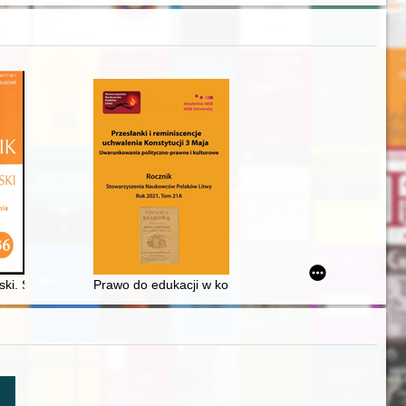
ki. Seria A, [Yearbook of the Holy Cross Mountain Region. Series A, Hu
Prawo do edukacji w kontekście unormowań prawnych 