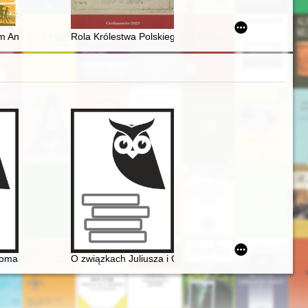
skich w zbiorach Sekcji Historycznej Biblioteki Politechniki Gdańskiej
 Animacji Kultury
Rola Królestwa Polskiego w konfliktach mazowiecko-li
mantyzmowi i dalej... Autorzy, dzieła, czytelnicy. Cz. 2
O związkach Juliusza i Oskara Kolbergów z Fryderyk