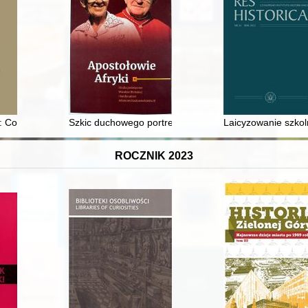
 : Cod. st 697 : konteksty powstania ekscerptów z Kroniki Anonima, tzw.
Szkic duchowego portretu o. Adama Kozłowieckiego SJ
Laicyzowanie szkoln
ROCZNIK 2023