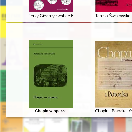
Jerzy Giedroyc wobec Europy Wschodniej i Środkowej
Teresa Świstowska
Chopin w operze
Chopin i Potocka. 