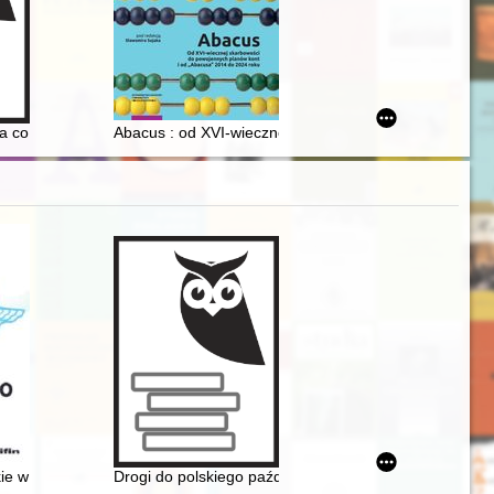
45)
l Institute of Poland - 2022
a co dzień = The well-behaved woman in everyday life
Abacus : od XVI-wiecznej skarbowości do powojennych
 jubileuszowa = Faculty of Economics, Maria Curie-Sklodowska Universi
ie w latach 1975-1998
Drogi do polskiego października 1956 roku