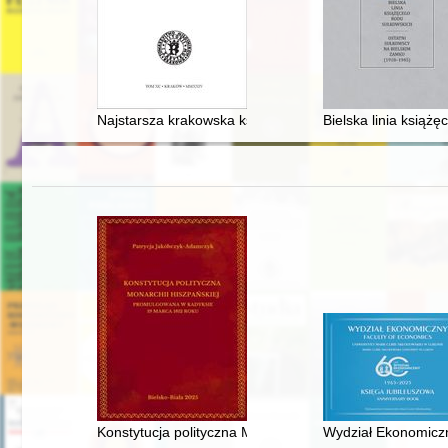
Najstarsza krakowska księga radziecka odkryta na now
Bielska linia książ
Konstytucja polityczna Monarchii Hiszpańskiej promu
Wydział Ekonomiczny