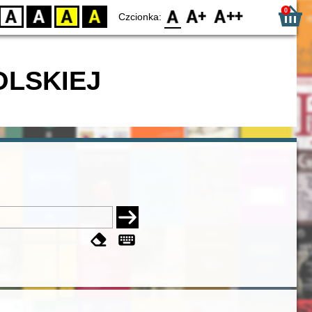
0
D
BW
YB
BY
F0
F1
F2
Czcionka:
OLSKIEJ