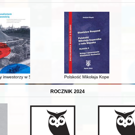
 średniowiecza do dziś
 inwestorzy w Sopocie : prestiż finansowy i towarzyski lokalnego mies
Polskość Mikołaja Kopernika z rodu 
ROCZNIK 2024