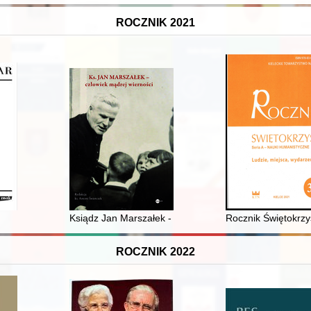
ROCZNIK 2021
 nieludzkiej ziemi" 1939-1942
Ksiądz Jan Marszałek - pasterz na straży wartości
Rocznik Świętokrzys
ROCZNIK 2022