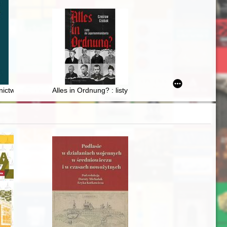
 Galla
, arcybiskupa, kardynała
ictwa a stan religijnej świadomości nauczycieli w województwie lubels
Alles in Ordnung? : listy do Lagerkommandanta