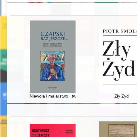
Niewola i malarstwo : twórczość Józefa Czapskiego "na
Zły Żyd