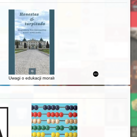
zczaństwa w 2. poł. XIX w
Ślązaka
Uwagi o edukacji moralnej synów szlacheckich w XVI-wiecznej Rze