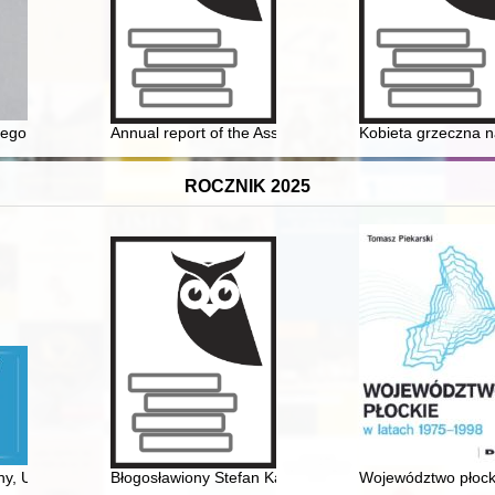
o
ęcego rodu Sułkowskich : ostatni Sułkowscy na bielskim zamku (1918-19
Annual report of the Association of the Jewish Historica
Kobieta grzeczna n
ROCZNIK 2025
lgowana w Kadyksie 19 marca 1812 roku
, Uniwersytet Marii Curie-Skłodowskiej w Lublinie 1965-2025 : księga
Błogosławiony Stefan Kardynał Wyszyński
Województwo płock