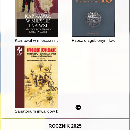
Karnawał w mieście i na wsi
Rzecz o zgubionym kwartniku i 
Sanatorium inwalidów kolejowych pod Włodawą (1888-1915)
ROCZNIK 2025