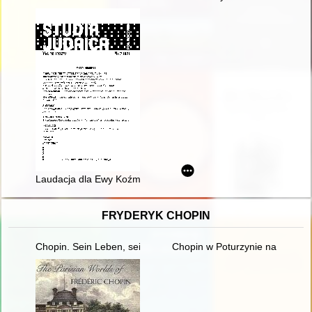
Laudacja dla Ewy Koźmińskiej-Frejlak za książkę "Po Zagładzi
FRYDERYK CHOPIN
Chopin. Sein Leben, sein Werk, seine Zeit
Chopin w Poturzynie na Ziemi Z