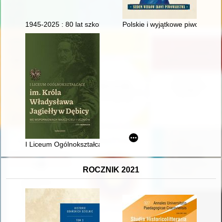
1945-2025 : 80 lat szkolnictwa leśnego w Goraju : monografia 
Polskie i wyjątkowe piwo grodz
I Liceum Ogólnokształcące im. Króla Władysław Jagiełły w Dęb
ROCZNIK 2021