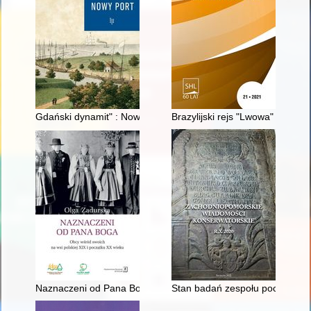
Gdański dynamit" : Nowy Port jako ośrodek produkcji spirytus
Brazylijski rejs "Lwowa" na łam
Naznaczeni od Pana Boga : obcy wśród swoich na wsi polskiej
Stan badań zespołu pocystersk