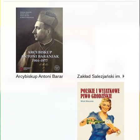
Arcybiskup Antoni Baraniak - sługa Kościoła w wieku totalitaryz
Zakład Salezjański im. Księdza 