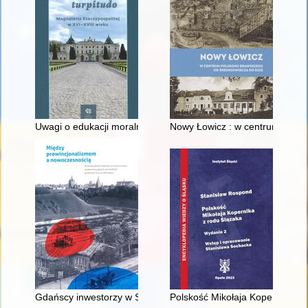
Uwagi o edukacji moralnej synów szlacheckich w XVI-wiecznej 
Nowy Łowicz : w centrum polig
Gdańscy inwestorzy w Sopocie : prestiż finansowy i towarzyski
Polskość Mikołaja Kopernika z 