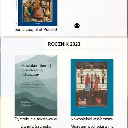
burial chapel of Peter Gröning, mayor of Stargard (†1631) : re
ROCZNIK 2023
Dystrybucja tekstowa ekwiwalentów łac. massa, gr. furaya (Rz
Nowosielski w Warszawie i na 
Danuta Szumska
Muzeum wychodzi z murów, cz