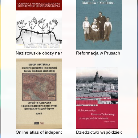
Nazistowskie obozy na terenie Kędzierzyna-Koźla podczas II wo
Reformacja w Prusach Królewski
Online atlas of independent Poland - a join project of the Pol
Dziedzictwo współdzielone : rol