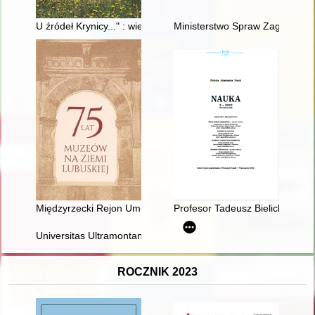
U źródeł Krynicy..." : wieś Krynickie i jej mieszkańcy
Ministerstwo Spraw Zagranicznyc
Międzyrzecki Rejon Umocniony - Muzeum Fortyfikacji i Nietop
Profesor Tadeusz Bielicki (193
Universitas Ultramontanorum : coats of arms of students repre
ROCZNIK 2023