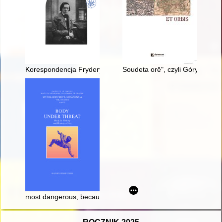
Korespondencja Fryderyka Chopina. T. 3 cz. 2,
Soudeta orē", czyli Góry Sudety
most dangerous, because the Most Carnal? : the sense of touc