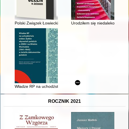
Polski Związek Łowiecki : Koło Łowieckie "Jeleń" w Jeżowem : hi
Urodziłem się niedaleko willi 
Władze RP na uchodźstwie wobec Żydów obywateli polskich w 
ROCZNIK 2021