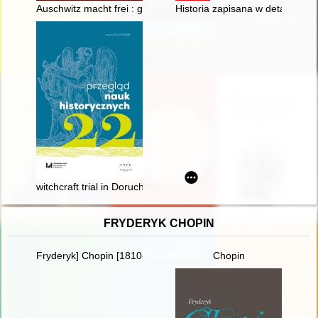
Auschwitz macht frei : gdzie jest granica zła? = wo ist die 
Historia zapisana w detalach. O
witchcraft trial in Doruchów in 1775 : fact or myth? = Proces o
FRYDERYK CHOPIN
Fryderyk] Chopin [1810-1849] i George Sand [1804-1876] miło
Chopin