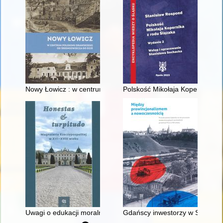
Nowy Łowicz : w centrum poligonu drawskiego od średniowiecz
Polskość Mikołaja Kopernika z 
Uwagi o edukacji moralnej synów szlacheckich w XVI-wiecznej 
Gdańscy inwestorzy w Sopocie :