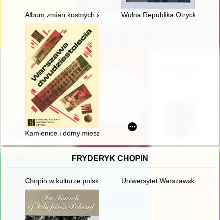
Album zmian kostnych średniowiecznej populacji z Gruczna = 
Wolna Republika Otrycka : wokół
Kamienice i domy mieszkalne Warszawy w dwudziestoleciu m
FRYDERYK CHOPIN
Chopin w kulturze polskiej
Uniwersytet Warszawski i młod