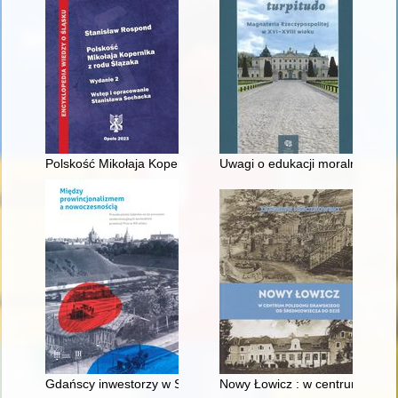
Polskość Mikołaja Kopernika z rodu Ślązaka
Uwagi o edukacji moralnej synó
Gdańscy inwestorzy w Sopocie : prestiż finansowy i towarzyski
Nowy Łowicz : w centrum polig