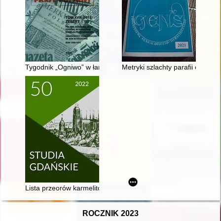
Tygodnik „Ogniwo” w łańcuchu prasy polonijnej w Nowym Jorku
Metryki szlachty parafii ewangel
Lista przeorów karmelitów gdańskich w XVIII i XIX wieku = The l
ROCZNIK 2023