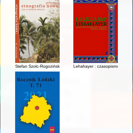
Stefan Szolc-Rogoziński 130 lat później, czyli Po co nam dziś 
Lehahayer : czasopismo poświę