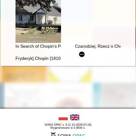
In Search of Chopin's Poland
Czarodziej. Rzecz o Chopinie [
Fryderyk] Chopin [1810-1849] i George Sand [1804-1876] miło
SOWA OPAC v. 6.11.10 (2026-07-24)
Wygenerowano w 0,4634 s.