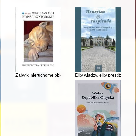
Zabytki nieruchome objęte ochroną konserwatorską poprzez wp
Elity władzy, elity prestiżu czy 