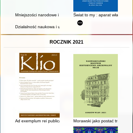
Mniejszości narodowe i etniczne w Polsce : w 20-lecie ustawy 
Świat to my : aparat władzy pol
Działalność naukowa i upowszechniająca badania naukowe Ośro
ROCZNIK 2021
Ad exemplum rei publicae" : Roman private colleges and the ci
Morawski jako postać tragiczna