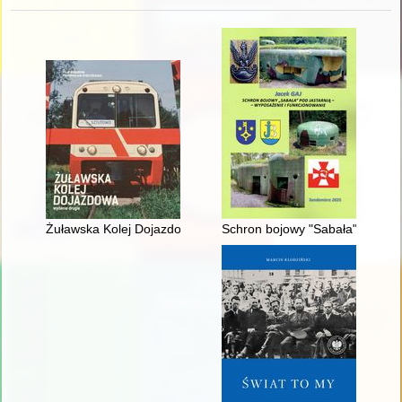
Żuławska Kolej Dojazdowa
Schron bojowy "Sabała" pod Jas