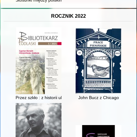
Stosunki między polskim i żydowskim ruchem spółdzielczym 
ROCZNIK 2022
Przez szkło : z historii ukraińskich przekładów Cypriana Kamila
John Bucz z Chicago