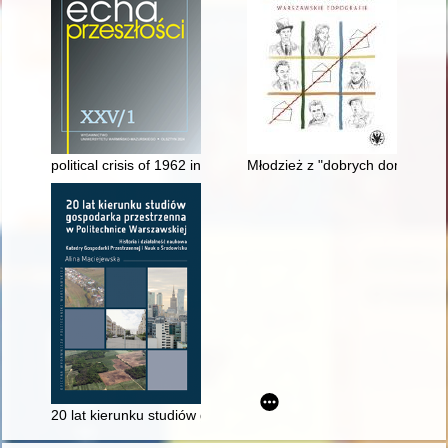
political crisis of 1962 in Senegal and its portrayal in the media
Młodzież z "dobrych domów", chł
20 lat kierunku studiów gospodarka przestrzenna w Politechnic