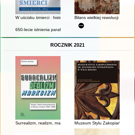
W uścisku śmierci : historia łączniczki "Wery"
Bilans wielkiej rewolucji francusk
650-lecie istnienia parafii : Płonka Kościelna
ROCZNIK 2021
Surrealizm, realizm, marksizm : sztuka i lewica komunistyczn
Muzeum Stylu Zakopiańskiego im