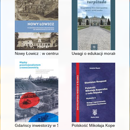
Nowy Łowicz : w centrum poligonu drawskiego od średniowiecz
Uwagi o edukacji moralnej synó
Gdańscy inwestorzy w Sopocie : prestiż finansowy i towarzyski
Polskość Mikołaja Kopernika z 