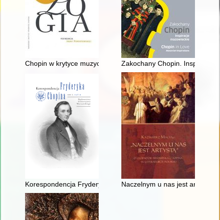
Chopin w krytyce muzycznej (do I wojny światowej). Antologia
Zakochany Chopin. Inspiracje m
Korespondencja Fryderyka Chopina. T. 3 cz. 4
Naczelnym u nas jest artystą". 