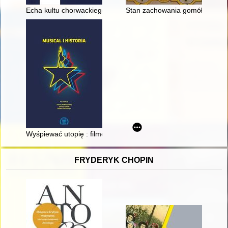
Echa kultu chorwackiego Sługi Bożego ks. Antoniego Dujlovicia 
Stan zachowania gomółek szkl
Wyśpiewać utopię : filmowe retromusicale Janusza Rzeszewsk
FRYDERYK CHOPIN