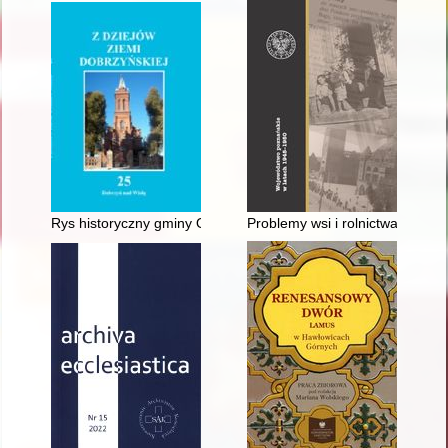
Rys historyczny gminy Osiek nad Wisłą (Oborowo), (Czerniko
Problemy wsi i rolnictwa w wo