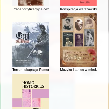
Prace fortyfikacyjne cezarian i pompejańczyków pod Dyrrachium
Konspiracja warszawska 1939-1
Terror i okupacja Pomorza = Terror and occupation of Pomera
Muzyka i taniec w młodzieżowej