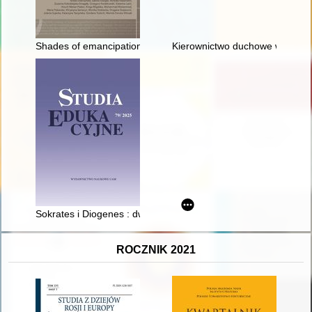
Shades of emancipation : the missed opportunities and difficult
Kierownictwo duchowe w Biblii, 
Sokrates i Diogenes : dwie antyczne metody edukacji etycznej
ROCZNIK 2021