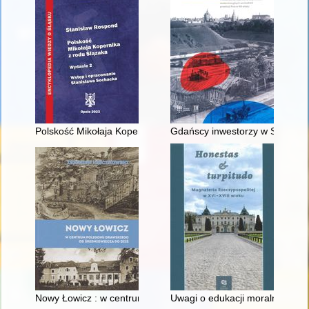
Polskość Mikołaja Kopernika z rodu Ślązaka
Gdańscy inwestorzy w Sopocie :
Nowy Łowicz : w centrum poligonu drawskiego od średniowiecz
Uwagi o edukacji moralnej synó