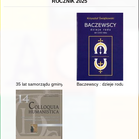
ROCZNIK 2025
35 lat samorządu gminy Solec-Zdrój
Baczewscy : dzieje rodu od 115