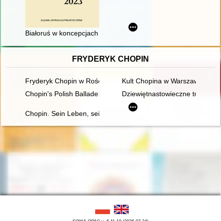
Białoruś w koncepcjach Leona Wasilewskiego i Stanisława Gra
FRYDERYK CHOPIN
Fryderyk Chopin w Rościszewie
Kult Chopina w Warszawie pod 
Chopin's Polish Ballade: Op. 38 as Narrative of National Mart
Dziewiętnastowieczne transkryp
Chopin. Sein Leben, sein Werk, seine Zeit