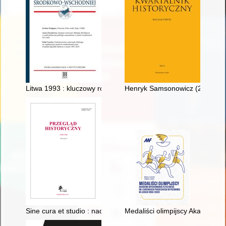
Litwa 1993 : kluczowy rok niepodległości
Henryk Samsonowicz (23 I 1930
Sine cura et studio : nad nowym wydaniem Cudów św. Szymona
Medaliści olimpijscy Akademii