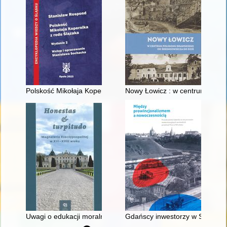
Polskość Mikołaja Kopernika z rodu Ślązaka
Nowy Łowicz : w centrum polig
Uwagi o edukacji moralnej synów szlacheckich w XVI-wiecznej 
Gdańscy inwestorzy w Sopocie :