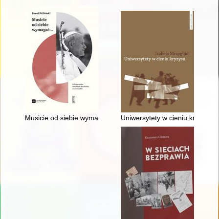
Musicie od siebie wymagać... : II pielgrzymka Jana Pawła II do
Uniwersytety w cieniu kryzysu 