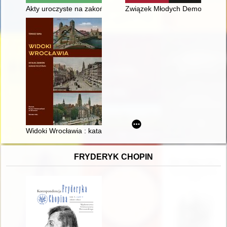
Akty uroczyste na zakończenie nauki w wieluńskiej szkole obwo
Związek Młodych Demokratów 
Widoki Wrocławia : katalog zbiorów dawnej pocztówki
FRYDERYK CHOPIN