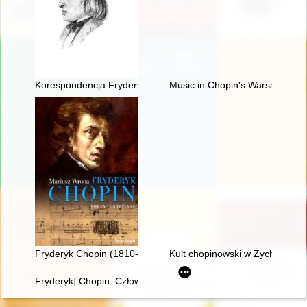
Korespondencja Fryderyka Chopina. T. 3 cz. 1,
Music in Chopin's Warsaw
Fryderyk Chopin (1810-1849). Poeta fortepianu
Kult chopinowski w Żychlinie
Fryderyk] Chopin. Człowiek, dzieło, rezonans