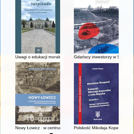
Uwagi o edukacji moralnej synów szlacheckich w XVI-wiecznej 
Gdańscy inwestorzy w Sopocie :
Nowy Łowicz : w centrum poligonu drawskiego od średniowiecz
Polskość Mikołaja Kopernika z 