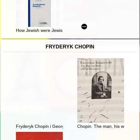
How Jewish were Jewish communists?
FRYDERYK CHOPIN
Fryderyk Chopin i George Sand w oczach polskich biografów i k
Chopin. The man, his work and 