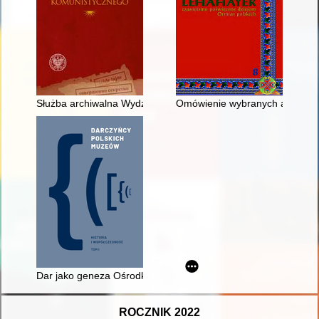
Służba archiwalna Wydziału II Biura Ewidencji Operacyjnej / B
Omówienie wybranych angielsko
Dar jako geneza Ośrodka Wzornictwa Nowoczesnego Muzeu
ROCZNIK 2022