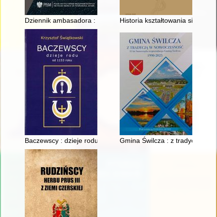
Dziennik ambasadora : Londyn 1994-1999. T. 3,
Historia kształtowania się syst
Baczewscy : dzieje rodu od 1153 roku
Gmina Świlcza : z tradycją w n