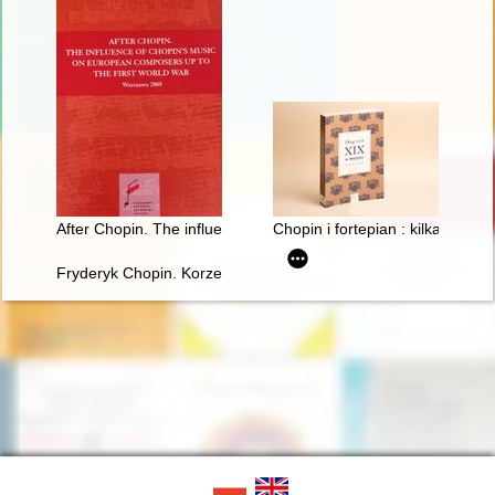
After Chopin. The influence of Chopin's music on European com
Chopin i fortepian : kilka uwag 
Fryderyk Chopin. Korzenie