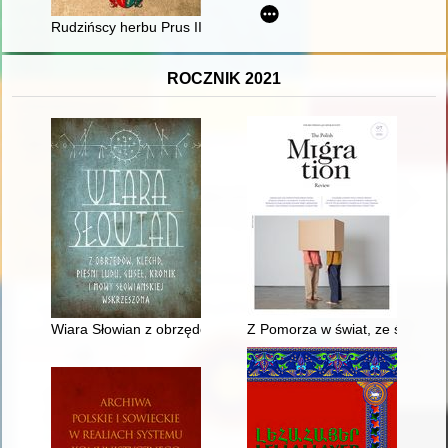
Rudzińscy herbu Prus III z ziemi ciechanowskiej w archiwaliach
ROCZNIK 2021
Wiara Słowian z obrzędów, klechd, pieśni ludu, guseł, kronik 
Z Pomorza w świat, ze świata na