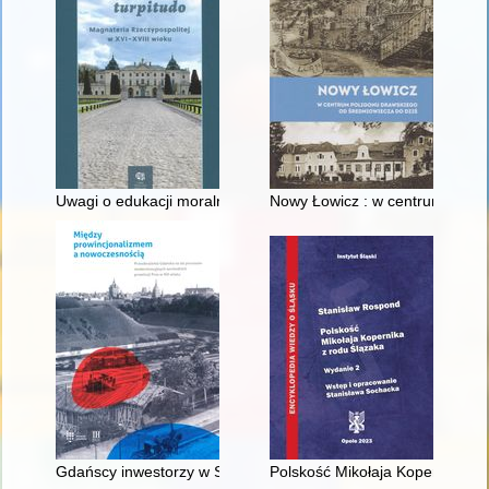
Uwagi o edukacji moralnej synów szlacheckich w XVI-wiecznej 
Nowy Łowicz : w centrum polig
Gdańscy inwestorzy w Sopocie : prestiż finansowy i towarzyski
Polskość Mikołaja Kopernika z 