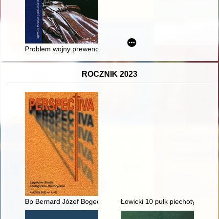
Problem wojny prewencyjnej w 1933 roku
ROCZNIK 2023
Bp Bernard Józef Bogedain (1810-1860) sufragan wrocławski :
Łowicki 10 pułk piechoty w lat