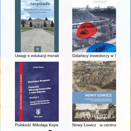
Uwagi o edukacji moralnej synów szlacheckich w XVI-wiecznej 
Gdańscy inwestorzy w Sopocie :
Polskość Mikołaja Kopernika z rodu Ślązaka
Nowy Łowicz : w centrum polig