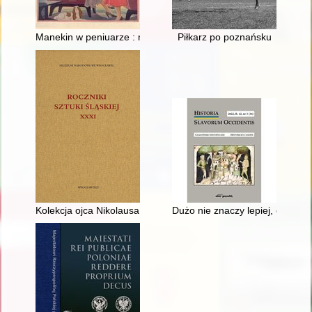
Manekin w peniuarze : moda w II RP
Piłkarz po poznańsku
Kolekcja ojca Nikolausa von Lutterottiego OSB (1892-1955) : po
Dużo nie znaczy lepiej, czyli J