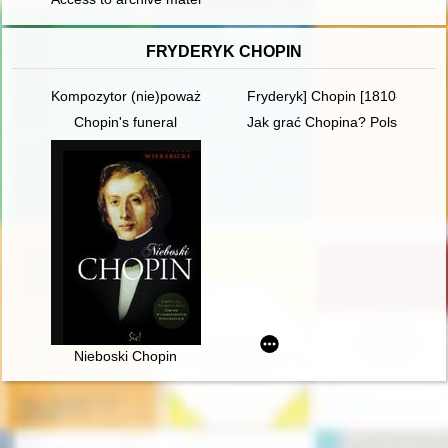
FRYDERYK CHOPIN
Kompozytor (nie)poważny. Poczucie humoru Fryderyka Chopi
Fryderyk] Chopin [1810-1849]
Chopin's funeral
Jak grać Chopina? Polska kryt
Nieboski Chopin