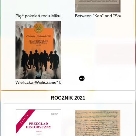
Pięć pokoleń rodu Mikulskich. T. 1
Between "Kan" and "Sham" : co
Wieliczka-Wieliczanie" Bis! : ocalić przeszłość od zapomnienia.
ROCZNIK 2021