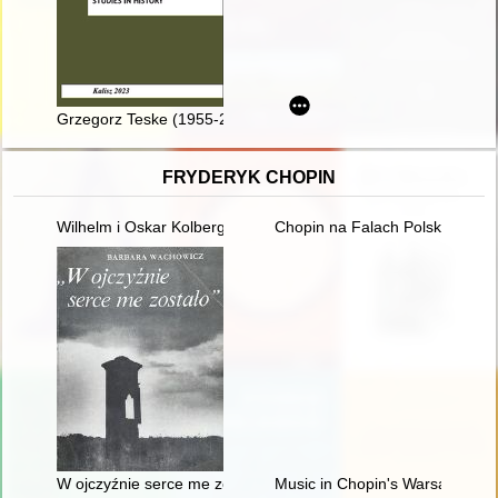
Grzegorz Teske (1955-2021)
FRYDERYK CHOPIN
Wilhelm i Oskar Kolbergowie - zarys życia i przyjaźni z Fryde
Chopin na Falach Polskiego Ra
W ojczyźnie serce me zostało". Szlakiem Mickiewicza, Słowa
Music in Chopin's Warsaw