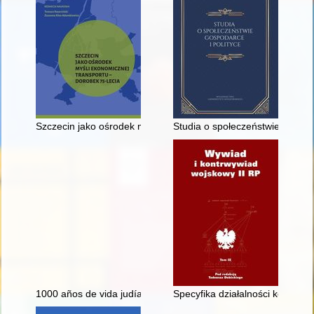
Szczecin jako ośrodek myśli ekonomicznej transportu : dorobek
Studia o społeczeństwie, gospo
1000 años de vida judía en Polonia : un almanaque
Specyfika działalności kontrw