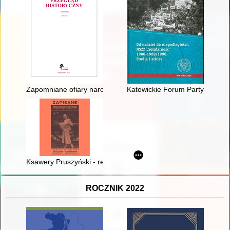
Zapomniane ofiary narodowego socjalizmu? : wokół wątku nieh
Katowickie Forum Partyjne przy
Ksawery Pruszyński - reporter na trudne czasy
ROCZNIK 2022