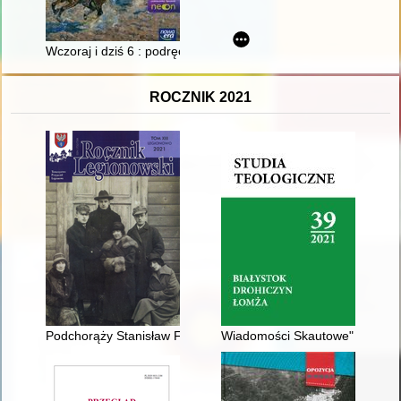
Wczoraj i dziś 6 : podręcznik do historii dla klasy szóstej szko
ROCZNIK 2021
Podchorąży Stanisław Felicki ps. "Skiba"
Wiadomości Skautowe" : powstan