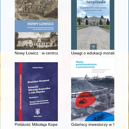
Nowy Łowicz : w centrum poligonu drawskiego od średniowiecz
Uwagi o edukacji moralnej synó
Polskość Mikołaja Kopernika z rodu Ślązaka
Gdańscy inwestorzy w Sopocie :