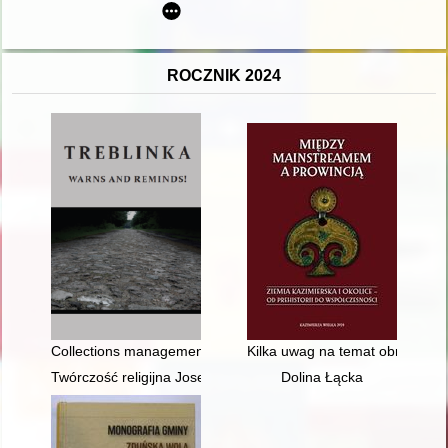
ROCZNIK 2024
Collections management at the Treblinka Museum
Kilka uwag na temat obrazu Ch
Twórczość religijna Josepha Ignatza Schnabla (1767-1831) w k
Dolina Łącka