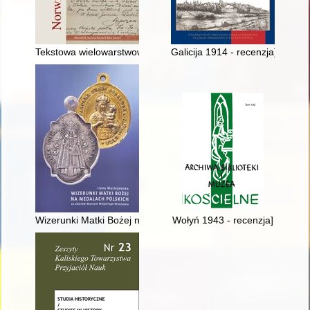
Tekstowa wielowarstwowość dramatu Cypriana Kamila Norwida 
Galicija 1914 - recenzja]
Wizerunki Matki Bożej na medalach polskich (1724-ok. 1918) :
Wołyń 1943 - recenzja]