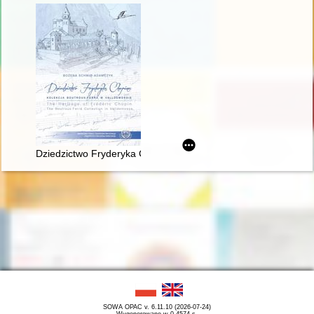
Dziedzictwo Fryderyka Chopina. Kolekcja Boutroux-Ferra w Va
SOWA OPAC v. 6.11.10 (2026-07-24)