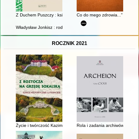
Z Duchem Puszczy : książka o podlaskim bimbrze
Co do mego zdrowia..." : wyjaz
Władysław Jonkisz : rodzina, nauka, praca, polityka : wspomni
ROCZNIK 2021
Życie i twórczość Kazimierza Zbigniewa Łońskiego
Rola i zadania archiwów bizne