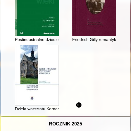
Postindustrialne dziedzictwo Łodzi : dynamika miejskiego kraj
Friedrich Gilly romantykiem?
Dzieła warsztatu Korneckich dla małopolskich cystersów = Work
ROCZNIK 2025