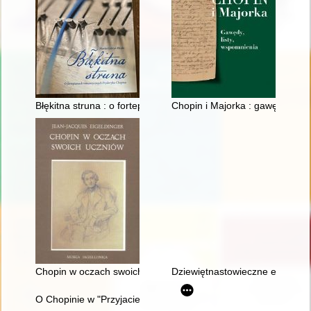
Błękitna struna : o fortepianach romantycznych Fryderyka Cho
Chopin i Majorka : gawędy, list
Chopin w oczach swoich uczniów
Dziewiętnastowieczne edycje dzi
O Chopinie w "Przyjacielu Ludu" (1836)