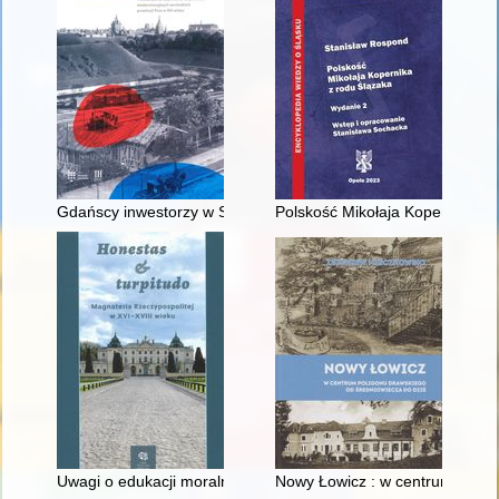
Gdańscy inwestorzy w Sopocie : prestiż finansowy i towarzyski
Polskość Mikołaja Kopernika z 
Uwagi o edukacji moralnej synów szlacheckich w XVI-wiecznej 
Nowy Łowicz : w centrum polig