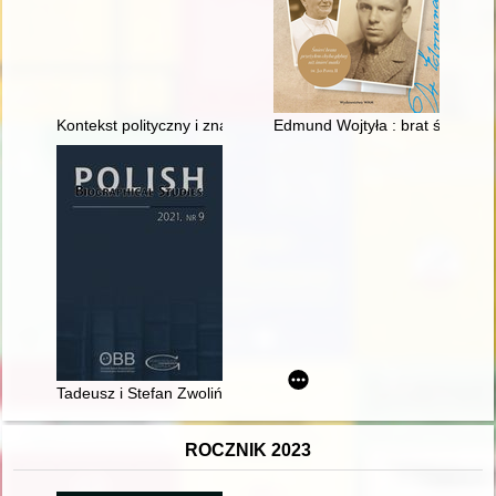
Kontekst polityczny i znaczenie małżeństwa Siemowita IV z Al
Edmund Wojtyła : brat św. Jana
Tadeusz i Stefan Zwolińscy : przyczynek do biografii speleolog
ROCZNIK 2023