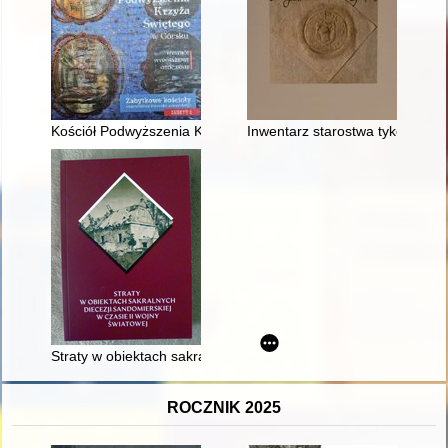
Kościół Podwyższenia Krzyża Świętego w Górsku : wystrój, wy
Inwentarz starostwa tykociński
Straty w obiektach sakralnych dekanatu kunowskiego i zawicho
ROCZNIK 2025