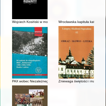
Wojciech Kosiński w moich wspomnieniach = My memories of W
Wrocławska kapituła katedralna
PAX wobec Niezależnego Samorządnego Związku Zawodowego "
Zniewaga świętości i materialna