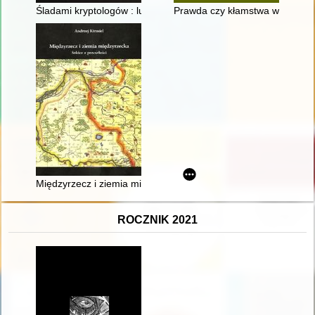
Śladami kryptologów : ludzie, którzy pokonali Enigmę
Prawda czy kłamstwa w historii 
Międzyrzecz i ziemia międzyrzecka : szkice z przeszłości
ROCZNIK 2021