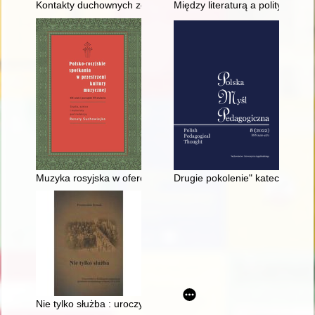
Kontakty duchownych ze Stolicą Apostolską : obrazy z życia śr
Między literaturą a polityką : e
Muzyka rosyjska w ofercie wydawców i księgarzy warszawskich
Drugie pokolenie" katechetów wo
Nie tylko służba : uroczystości w formacjach wojskowych gar