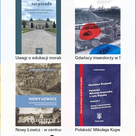
Uwagi o edukacji moralnej synów szlacheckich w XVI-wiecznej 
Gdańscy inwestorzy w Sopocie :
Nowy Łowicz : w centrum poligonu drawskiego od średniowiecz
Polskość Mikołaja Kopernika z 