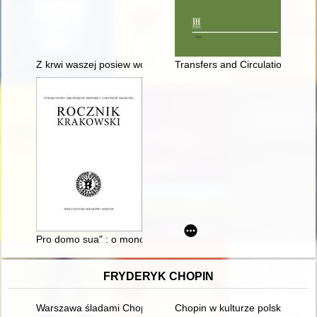
Z krwi waszej posiew wolności" : ludzie i miejsca powstania s
Transfers and Circulations with
Pro domo sua" : o monografii Muzeum Historycznego miasta 
FRYDERYK CHOPIN
Warszawa śladami Chopina. Spacerownik
Chopin w kulturze polskiej