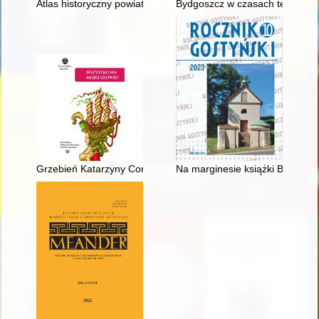
Atlas historyczny powiatu tczewskiego
Bydgoszcz w czasach terroru : 
Grzebień Katarzyny Cornaro" w zbiorach Muzeum Narodowego w
Na marginesie książki Bogusława