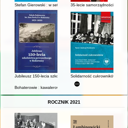
Stefan Gierowski : w setną rocznicę urodzin
35-lecie samorządności w gmin
Jubileusz 150-lecia szkolnictwa powszechnego w Rokietnicy :
Solidarność cukrowników : zary
Bohaterowie : kawalerowie Orderu Wojennego Virtuti Militari 
ROCZNIK 2021