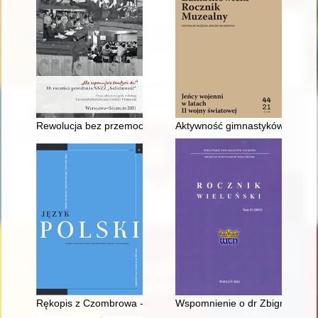
Rewolucja bez przemocy : nieautoryzowany zapis panelu dysku
Aktywność gimnastyków w Oflagu
Rękopis z Czombrowa - recenzja]
Wspomnienie o dr Zbigniewie S