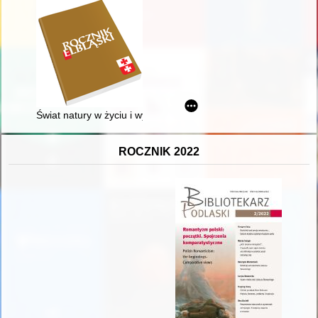
Świat natury w życiu i wyobraźni dawnych elblążan", Elbląg 16
ROCZNIK 2022