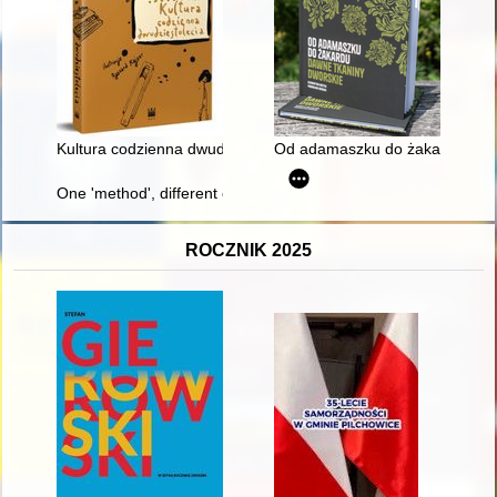
Kultura codzienna dwudziestolecia
Od adamaszku do żakardu : da
One 'method', different experiences? : socialist realism in Slo
ROCZNIK 2025