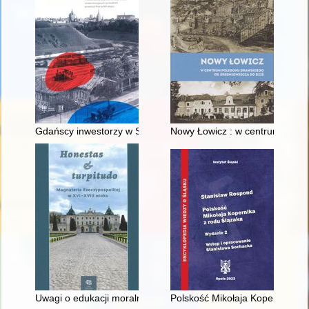
Gdańscy inwestorzy w Sopocie : prestiż finansowy i towarzyski
Nowy Łowicz : w centrum polig
Uwagi o edukacji moralnej synów szlacheckich w XVI-wiecznej 
Polskość Mikołaja Kopernika z 