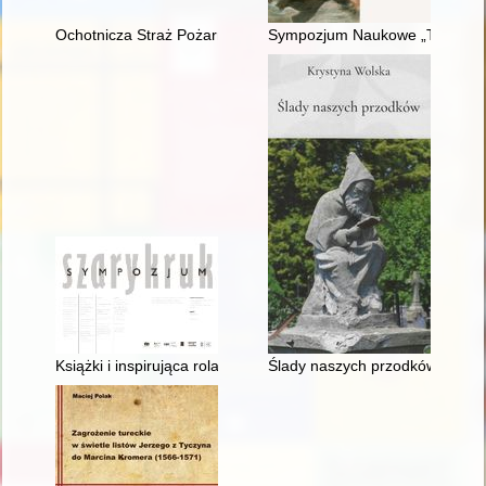
Ochotnicza Straż Pożarna w Piaskach w latach 1901-2021
Sympozjum Naukowe „Twórcy Biał
Książki i inspirująca rola literatury w malarstwie XVII wieku = Bo
Ślady naszych przodków : aneks