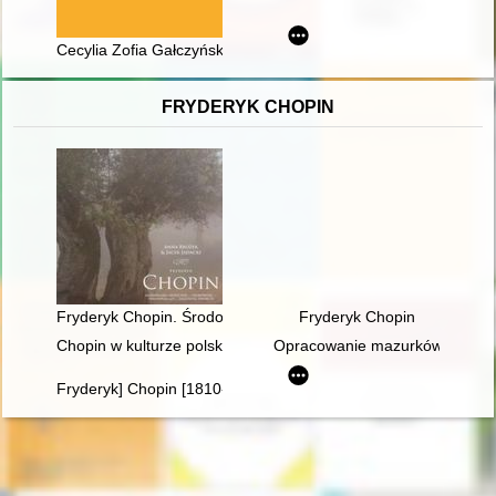
Cecylia Zofia Gałczyńska (1 XI 1934 - 7 II 2023)
FRYDERYK CHOPIN
Fryderyk Chopin. Środowisko społeczne, osobowość, założeni
Fryderyk Chopin
Chopin w kulturze polskiej
Opracowanie mazurków Chopina 
Fryderyk] Chopin [1810-1849]. Człowiek, dzieło, rezonans