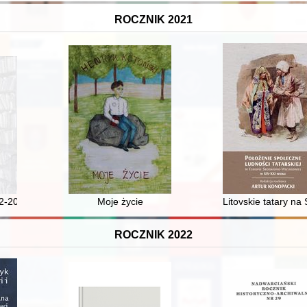
ROCZNIK 2021
radycją a modernizacją
2-2013) - dyrektor Pedagogicznej Biblioteki Wojewódzkiej w Opolu w l
Moje życie
Litovskie tatary na
ROCZNIK 2022