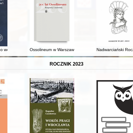
sarzy późnego oświecenia
o wojny : piętno zagłady : nigdy więcej?
Ossolineum w Warszawie : kontakty "Biblioteki Warsz
Nadwarciański Rocz
ROCZNIK 2023