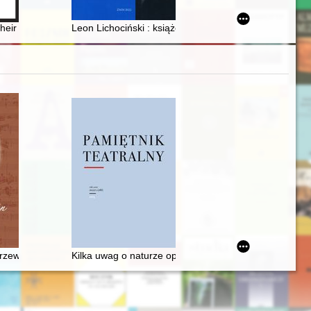
awie w 1922
m, co po niej zostało
their independence
Leon Lichociński : książę pałuckich przewodników
 latach 1832-1881. T. 3
rzewodnik po życiu i twórczości
Kilka uwag o naturze opery, czyli dlaczego Fryderyk C