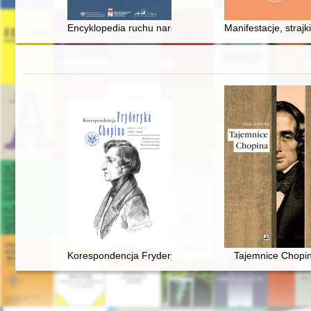
Encyklopedia ruchu narodowego : organizacje, wydarzen
Manifestacje, straj
Korespondencja Fryderyka Chopina. T. 3 cz. 3,
Tajemnice Chopi