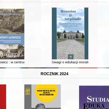
wicz : w centrum poligonu drawskiego od średniowiecza do dziś
Uwagi o edukacji moralnej synów szl
ROCZNIK 2024