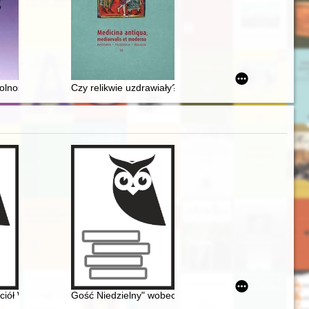
ctwo : Wanda Półtawska 1921-2023
lności : inicjatywy oświatowo-kulturalne Towarzystwa Polskiego Bratniej
Czy relikwie uzdrawiały? : zarys problematyki komem
ościół Wniebowzięcia Najświętszej Maryi Panny i św. Maternusa oraz 
Gość Niedzielny" wobec systemów totalitarnych w lat