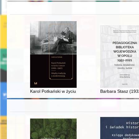
Karol Potkański w życiu i nauce (1861-1907) : między t
Barbara Stasz (193