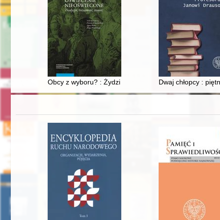
Obcy z wyboru? : Żydzi i Cyganie w wypowiedziach pi
Dwaj chłopcy : piętn