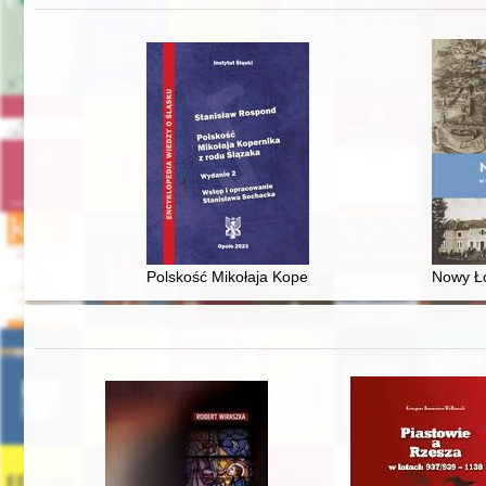
Polskość Mikołaja Kopernika z rodu Ślązaka
Nowy Ło