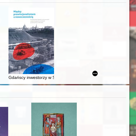
acheckich w XVI-wiecznej Rzeczypospolitej
Gdańscy inwestorzy w Sopocie : prestiż finansowy i towarzyski lo