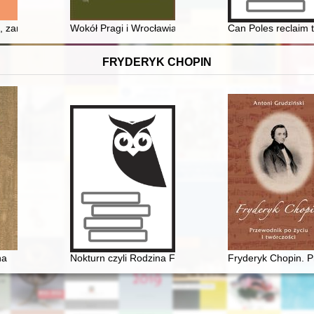
ia, pojęcia. T. 3
ki, zamieszki : wystąpienia masowe o charakterze politycznym w Warsz
Wokół Pragi i Wrocławia : studia nad przeszłością i o ty
Can Poles reclaim 
FRYDERYK CHOPIN
na
Nokturn czyli Rodzina Fryderyka Chopina i Warszawa w
Fryderyk Chopin. P