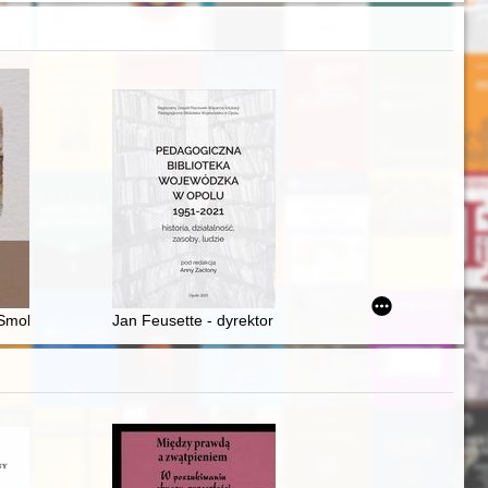
atach 1970-1992
 Smolenŝine (XV-XVII vv.)
Jan Feusette - dyrektor pedagogicznej biblioteki woje