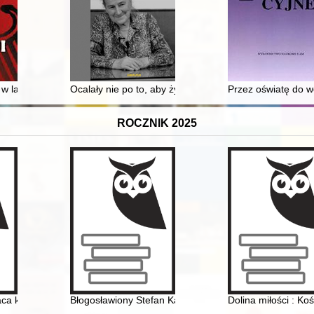
latach 1918-1939
 w latach 937/939-1138
Ocalały nie po to, aby żyć, ale po to, aby dać świade
Przez oświatę do wo
ROCZNIK 2025
wym szkolnictwie akademickim w latach 1920-1939
aca konkursowa na pamiętniki rolników 1990 rok
Błogosławiony Stefan Kardynał Wyszyński
Dolina miłości : K