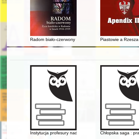
Radom biało-czerwony : życie katolickie w Radomiu w 
Piastowie a Rzesza
Instytucja profesury nadzwyczajnej w polskim państwo
Chłopska saga : pr