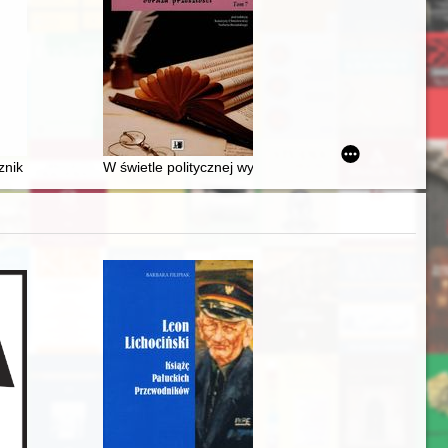
awskiej" z Zakładem Narodowym im. Ossolińskich we Lwowie
nik Historyczno-Archiwalny. Nr 29 (2022)
W świetle politycznej wyobraźni : obraz rzeczywistośc