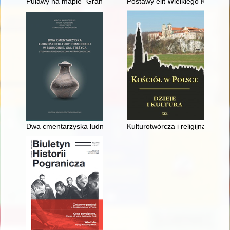
Puławy na mapie "Grand Tour" XIX-wiecznych podróżników : wpł
Postawy elit Wielkiego Księstw
Dwa cmentarzyska ludności kultury pomorskiej w Borucinie, gm
Kulturotwórcza i religijna obec