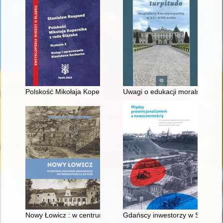
Polskość Mikołaja Kopernika z rodu Ślązaka
Uwagi o edukacji moralnej synó
Nowy Łowicz : w centrum poligonu drawskiego od średniowiecz
Gdańscy inwestorzy w Sopocie :