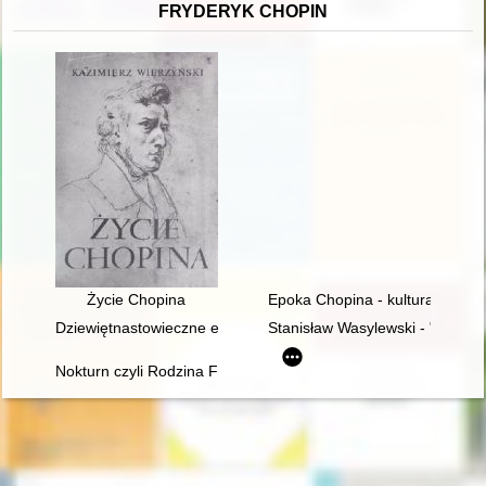
FRYDERYK CHOPIN
Życie Chopina
Epoka Chopina - kultura romant
Dziewiętnastowieczne edycje dzieł Fryderyka Chopina jako aspek
Stanisław Wasylewski - "opolan
Nokturn czyli Rodzina Fryderyka Chopina i Warszawa w latach