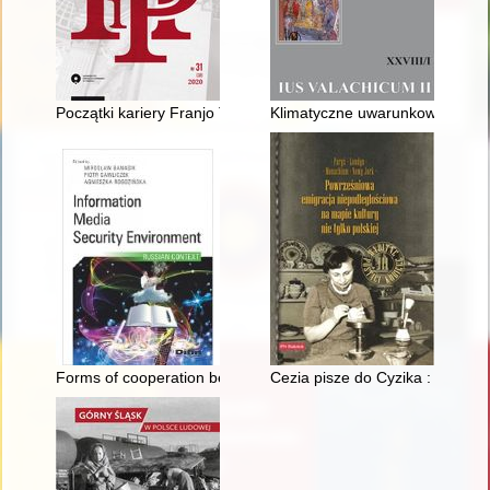
Początki kariery Franjo Tuđmana w świetle wybranych źródeł : p
Klimatyczne uwarunkowania roz
Forms of cooperation between the PPR border protection troops
Cezia pisze do Cyzika : krótka h