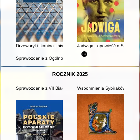
Drzeworyt i tkanina : historia ludowego zadruku tkanin i katal
Jadwiga : opowieść o Stańczak
Sprawozdanie z Ogólnopolskiej Konferencji Naukowej "Ruchy k
ROCZNIK 2025
Sprawozdanie z VII Białostockiej Letniej Szkoły Historii Kobiet 
Wspomnienia Sybiraków : zbiór 