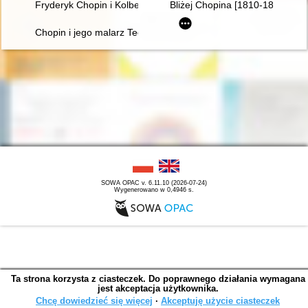
Fryderyk Chopin i Kolbergowie. Wspomnienia i inspiracje
Bliżej Chopina [1810-1849]
Chopin i jego malarz Teofil Kwiatkowski (1809-1891). Malarstw
SOWA OPAC v. 6.11.10 (2026-07-24)
Wygenerowano w 0,4946 s.
Ta strona korzysta z ciasteczek. Do poprawnego działania wymagana
jest akceptacja użytkownika.
Chcę dowiedzieć się więcej
∙
Akceptuję użycie ciasteczek