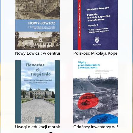
Nowy Łowicz : w centrum poligonu drawskiego od średniowiecz
Polskość Mikołaja Kopernika z 
Uwagi o edukacji moralnej synów szlacheckich w XVI-wiecznej 
Gdańscy inwestorzy w Sopocie :