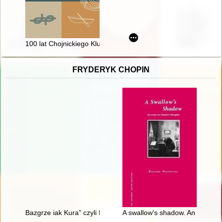
100 lat Chojnickiego Klubu Żeglarskiego w Charzykowach 1922-2
FRYDERYK CHOPIN
Bazgrze iak Kura" czyli Fryderyk Chopin i powstańcy listopad
A swallow's shadow. An essay o