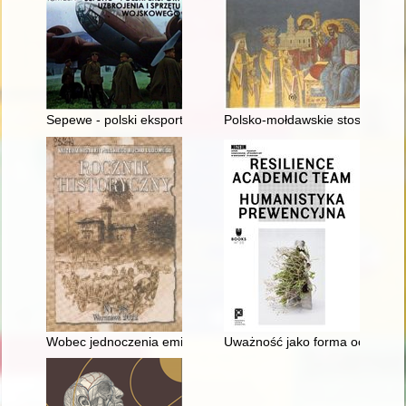
Sepewe - polski eksport uzbrojenia i sprzętu wojskowego
Polsko-mołdawskie stosunki po
Wobec jednoczenia emigracji politycznej w 1972 r. : listy Stan
Uważność jako forma ochrony d