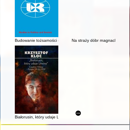
Budowanie tożsamości chłopów w myśli politycznej działalnośc
Na straży dóbr magnackich i be
Białorusin, który udaje Litwina" : Czesław Miłosz i Polska 1918