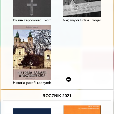
By nie zapomnieć : kórniccy księża z parafii pw. Wszystkich 
Nie)zwykli ludzie : wojenne los
Historia parafii radzymińskiej
ROCZNIK 2021