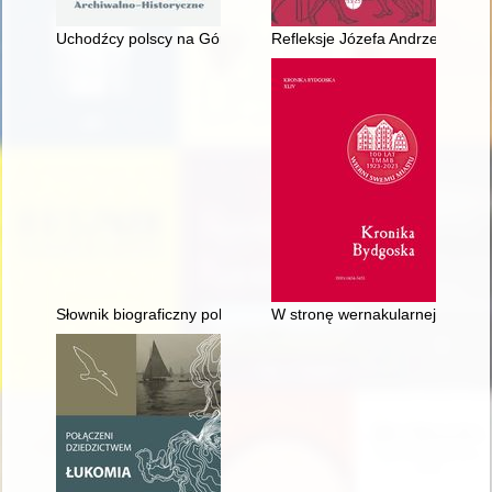
Uchodźcy polscy na Górnym Śląsku w wyniku powstań i plebisc
Refleksje Józefa Andrzeja Giero
Słownik biograficzny polskiego obozu narodowego : całość w 4
W stronę wernakularnej mikrohis