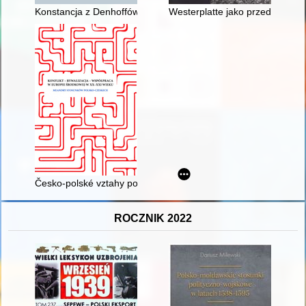
Konstancja z Denhoffów Sanguszkowa (1716-1791) : przypomnien
Westerplatte jako przedmiot sp
Česko-polské vztahy po pádu železné opony
ROCZNIK 2022