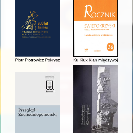
Piotr Piotrowicz Pokryszkin : Rosjanin w Lublinie
Ku Klux Klan międzywojnia jako 