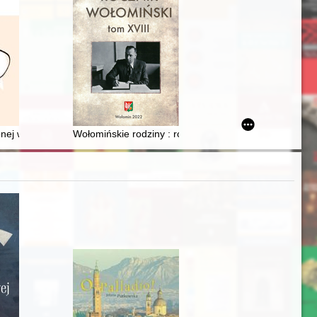
ślu : zagadnienia funkcjonalno-architektoniczne zabudowy mieszkalnej,
onej w działaniach organizacji pozarządowych - problemy etyczne = Oral 
Wołomińskie rodziny : rodzina Ząbek : Cecylia Kostec