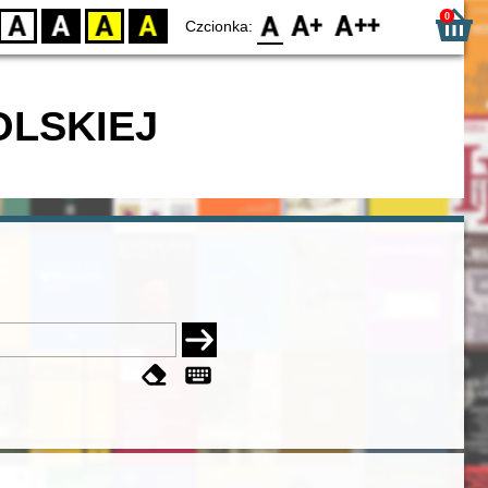
0
D
BW
YB
BY
F0
F1
F2
Czcionka:
OLSKIEJ