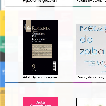
Rękopisy, księgozbiory i archiwalia w Europie Środkowej
Polonizmy dawne fu
Adolf Dygacz - wizjoner i inspirator
Rzeczy do zabawy :