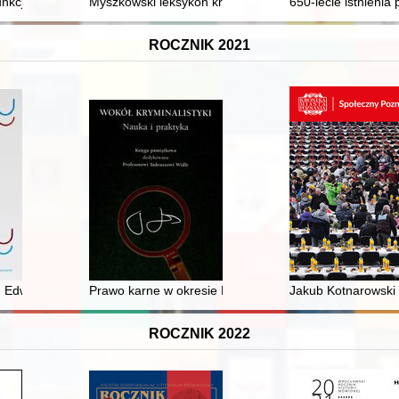
 na przestrzeni dziejów : straty, migracje, badania
nkcjonujące w rosyjskiej gwarze staroobrzędowców mieszkających w P
Myszkowski leksykon krajoznawczy
650-lecie istnienia 
ROCZNIK 2021
 Edward Manitius i jego wytwórnia
Prawo karne w okresie PKWN
Jakub Kotnarowski 
ROCZNIK 2022