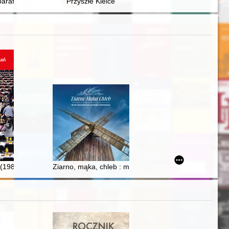
olsce
parafii : Płonka Kościelna
Przyszłe Kielce
(1982-2021) / Jacek Zatoński
Ziarno, mąka, chleb : młyny województwa kujawsko-p