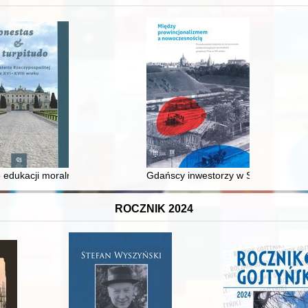
 średniowiecza do dziś
 edukacji moralnej synów szlacheckich w XVI-wiecznej Rzeczypospolite
Gdańscy inwestorzy w Sopocie : prest
ROCZNIK 2024