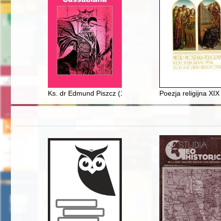
Ks. dr Edmund Piszcz (1929-2022) : historyk i biskup ch
Poezja religijna XIX