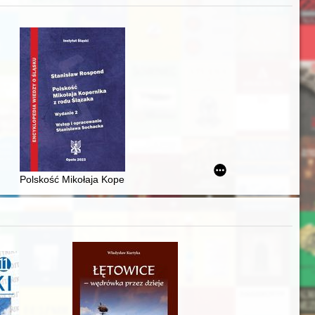
j
iż finansowy i towarzyski lokalnego mieszczaństwa w 2. poł. XIX w
Polskość Mikołaja Kopernika z rodu Ślązaka