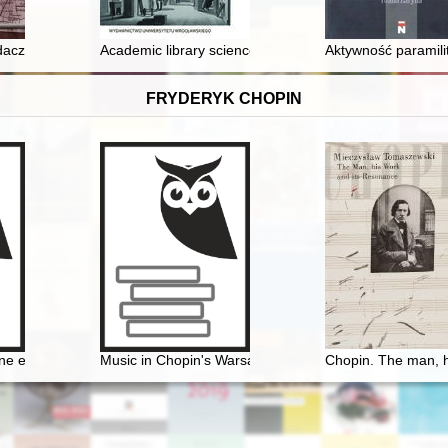
r
czy Miast „«Dobro wspólne» w miastach na przestrzeni dziejów”, Gdańs
Academic library science and its contribution to the d
Aktywność paramili
FRYDERYK CHOPIN
ie i otoczenie Fryderyka Chopina w świetle korespondencji jego ulubion
e edycje dzieł Fryderyka Chopina jako aspekt historii recepcji
Music in Chopin's Warsaw
Chopin. The man, h