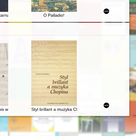
k, 21 czerwca 2023 roku; Konferencja Komisji Historii Miast Komitet
evelopment of bibliology and information science in Poland, 1945–2015
tarna obozu narodowego w dwudziestoleciu międzywojennym = The paramil
O Palladio!
ej uczennicy
is work and its resonance
Styl brillant a muzyka Chopina