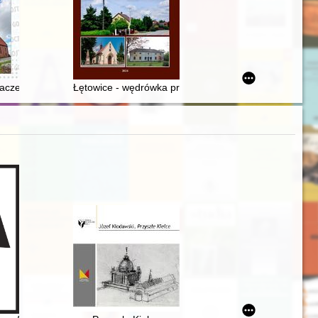
aczego "Cecylia" w Gostyniu
Łętowice - wędrówka przez dzieje