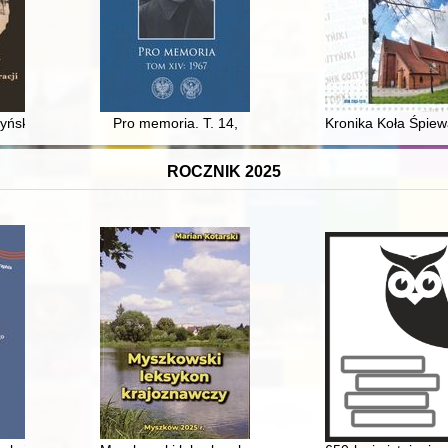
óż i Rzepaku "Rola" z Człuchowa
ński : czas wojny i emigracji
Pro memoria. T. 14,
Kronika Koła Śpiew
ROCZNIK 2025