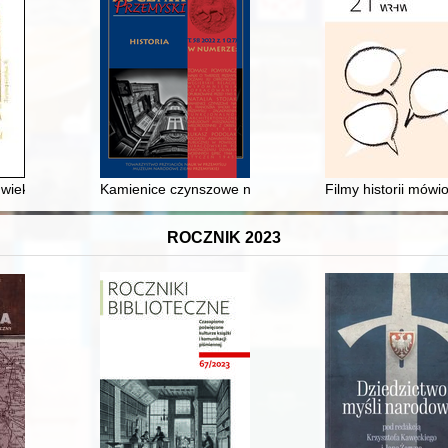
ełmiński, arcybiskup i pierwszy metropolita warmiński
 wieku w pieśni kościelnej
Kamienice czynszowe na ul. Franciszka Smolki w Przemy
Filmy historii mówi
ROCZNIK 2023