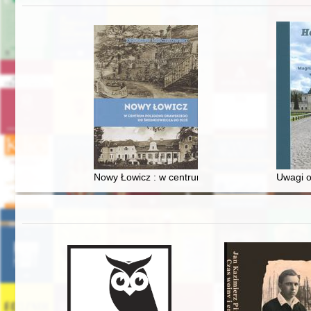
Nowy Łowicz : w centrum poligonu drawskiego od
Uwagi o