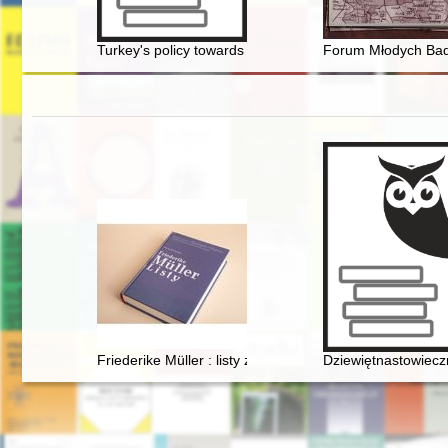
Turkey's policy towards the Balkans during the Cold Wa
Forum Młodych Bada
Friederike Müller : listy z Paryża 1839-1845 : nauczan
Dziewiętnastowieczn