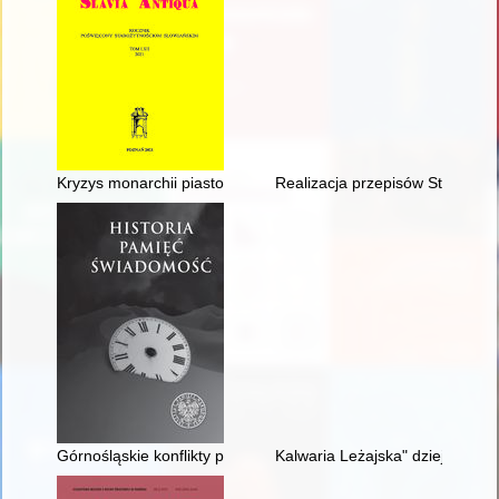
Kryzys monarchii piastowskiej” i problem tzw. reakcji pogański
Realizacja przepisów Statutów
Górnośląskie konflikty pamięci : antagonizmy na tle narodowo
Kalwaria Leżajska" dzieje, konte