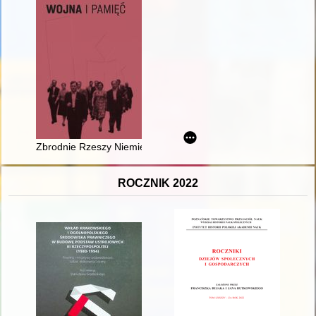
Zbrodnie Rzeszy Niemieckiej i ZSRS przeciwko Polakom w latac
ROCZNIK 2022