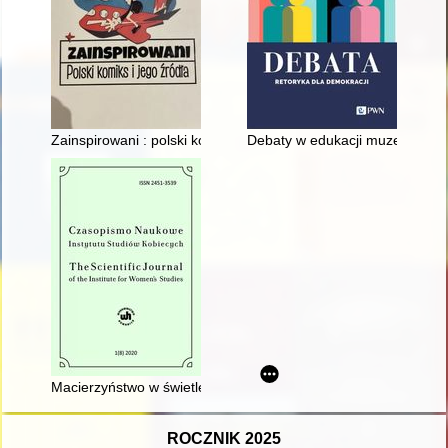
Zainspirowani : polski komiks i jego źródła : katalog do wysta
Debaty w edukacji muzealnej
Macierzyństwo w świetle poznańskich czasopism dla kobiet na 
ROCZNIK 2025