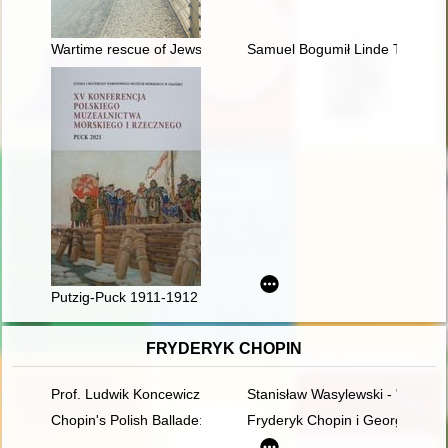
Wartime rescue of Jews by the Polish catholic clergy : the test
Samuel Bogumił Linde Toruniow
Putzig-Puck 1911-1912 : początki bazy niemieckiego lotnictwa 
FRYDERYK CHOPIN
Prof. Ludwik Koncewicz (1790-1857). Nauczyciel Fryderyka C
Stanisław Wasylewski - "opolan
Chopin's Polish Ballade: Op. 38 as Narrative of National Mart
Fryderyk Chopin i George Sand w