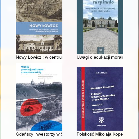
Nowy Łowicz : w centrum poligonu drawskiego od średniowiecz
Uwagi o edukacji moralnej synó
Gdańscy inwestorzy w Sopocie : prestiż finansowy i towarzyski
Polskość Mikołaja Kopernika z 