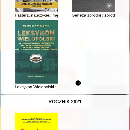
Pasterz, nauczyciel, męczennik : arcybiskup Antoni Julian Now
Geneza zbrodni : zbrodnie na p
Leksykon Wielopolski : na 25 lecie zawiązania Towarzystwa Przy
ROCZNIK 2021