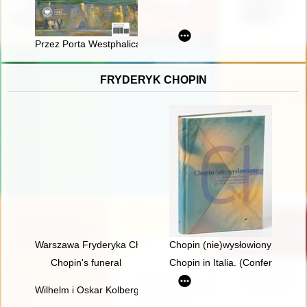
Przez Porta Westphalica do Porta Moravica : wspomnienia z l
FRYDERYK CHOPIN
Warszawa Fryderyka Chopina
Chopin (nie)wysłowiony : wokół
Chopin's funeral
Chopin in Italia. (Conferenze t
Wilhelm i Oskar Kolbergowie - zarys życia i przyjaźni z Fryde