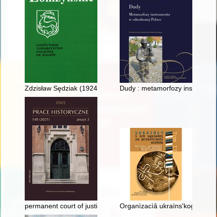
Zdzisław Sędziak (1924-2019)
Dudy : metamorfozy instrumentu
permanent court of justice and the German minority in Poland
Organìzacìâ ukraïnsʹkogo samov