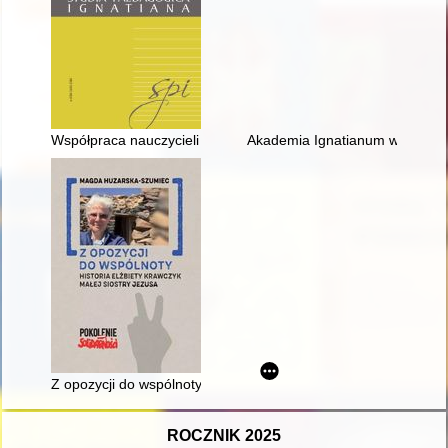
Współpraca nauczycieli z rodzicami i środowiskiem społecznym
Akademia Ignatianum w Krakowi
Z opozycji do wspólnoty : historia Elżbiety Krawczyk małej sios
ROCZNIK 2025