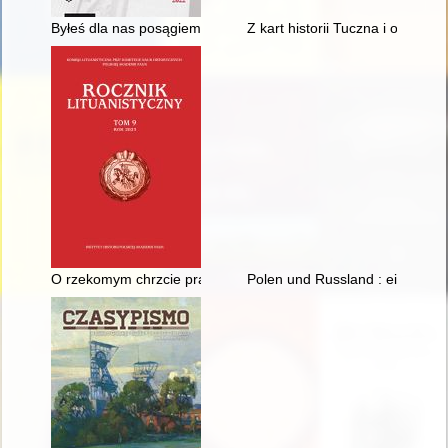
Byłeś dla nas posągiem ze stali..." - Józef Piłsudski : żałoba
Z kart historii Tuczna i okolic :
O rzekomym chrzcie prawosławnym Jagiełły : (polemika z hip
Polen und Russland : eine Nach