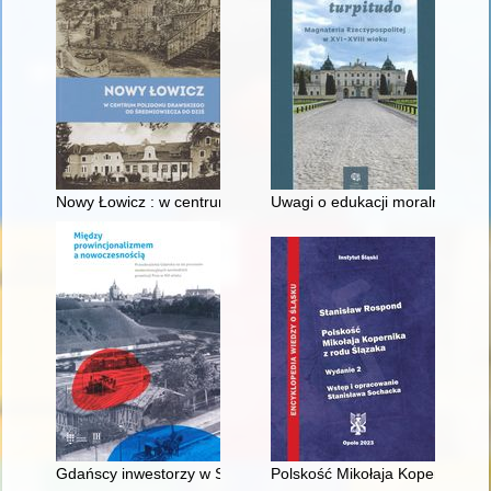
Nowy Łowicz : w centrum poligonu drawskiego od średniowiecz
Uwagi o edukacji moralnej synó
Gdańscy inwestorzy w Sopocie : prestiż finansowy i towarzyski
Polskość Mikołaja Kopernika z 