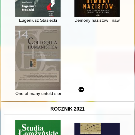
Eugeniusz Stasiecki
Demony nazistów : nawiedzone m
One of many untold stories of Jewish life in Polish lands befor
ROCZNIK 2021