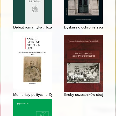
Debiut romantyka : Józef Bohdan Zaleski
Dyskurs o ochronie życia poczęt
Memoriały polityczne Zygmunta Krasińskiego
Groby uczestników strajku szk