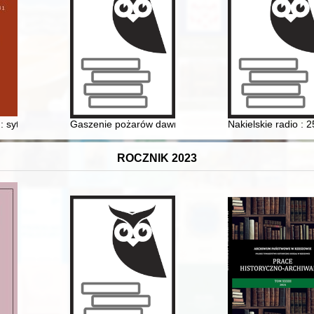
oki brązu na Pomorzu = The Late Bronze Age Metal Hoard from Pomerani
 sytuacja twórczych kobiet w XIX-wiecznej Francji, na przykładzie biogr
Gaszenie pożarów dawnego Gdańska na przykładzie p
Nakielskie radio : 25
ROCZNIK 2023