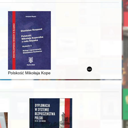
zczaństwa w 2. poł. XIX w
acheckich w XVI-wiecznej Rzeczypospolitej
Polskość Mikołaja Kopernika z rodu Ślązaka