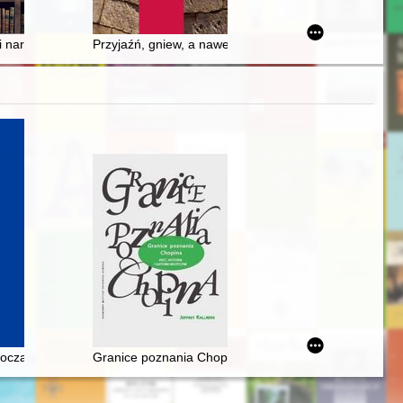
(2021)
ść Ojczyzny! : powstanie styczniowe w materiałach archiwalnych Archiw
 narodu : hrabia Franciszek Xawery Pusłowski i jego działalność polit
Przyjaźń, gniew, a nawet ekskomunika : biskupi krako
oczach Rosjan. Antologia. Friderik źopen glazami Rossiân. Antologiâ
Granice poznania Chopina. Płeć, historia i gatunek m