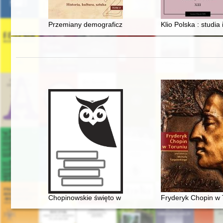
Przemiany demograficzne wśród mieszkańców Lubrańca
Klio Polska : studia 
Chopinowskie święto w Dusznikach
Fryderyk Chopin w 