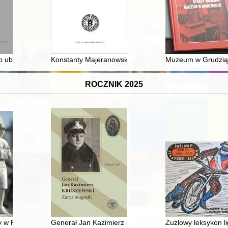
iedlce, Warszawa
: o ubiorach ślubnych i żałobnych w XIX-XX wieku
Konstanty Majeranowski (1787-1851) jako wydawca i li
Muzeum w Grudziądz
ROCZNIK 2025
 w Radzyniu Podlaskim : miejsce, które opowiada historię
Generał Jan Kazimierz Kruszewski : zarys biografii
Żużlowy leksykon li