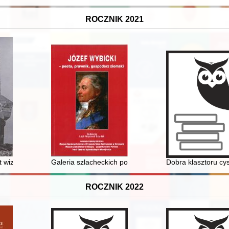
ROCZNIK 2021
echosłowacji
t wizerunku dwudziestolecia międzywojennego w kinie PRL
Galeria szlacheckich postaci w komediach Józefa Wybi
Dobra klasztoru cy
ROCZNIK 2022