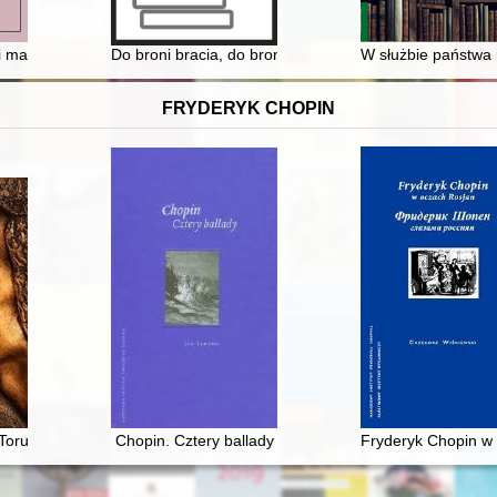
 w okresie odzyskiwania przez Polskę niepodległości 1918-1921
i materiały z dziejów historiografii polskiej po II wojnie światowej. T. 13 
Do broni bracia, do broni! : za wolność i niepodległo
W służbie państwa i
FRYDERYK CHOPIN
Toruniu
Chopin. Cztery ballady
Fryderyk Chopin w 