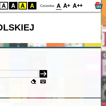
0
D
BW
YB
BY
F0
F1
F2
Czcionka:
OLSKIEJ