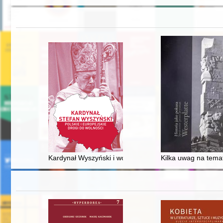
Kardynał Wyszyński i wolność religijna w ówczesnej Cz
Kilka uwag na tema