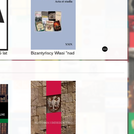
a : Kaliska II
afii i twórczości Berthe Morisot
orządków ogniowych z XVI w
 lat istnienia
Bizantyńscy Własi "nad pięknym i modrym Dunajem" w XII