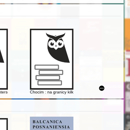
ckiego
stersów z Krzeszowa
Chocim : na granicy kilku narodów = Chocim : on the bo