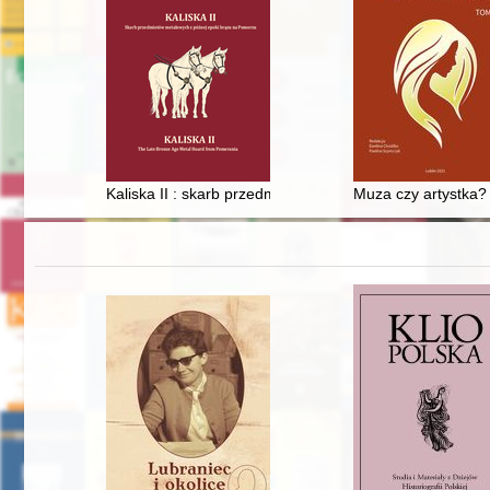
Kaliska II : skarb przedmiotów metalowych z późnej ep
Muza czy artystka? :