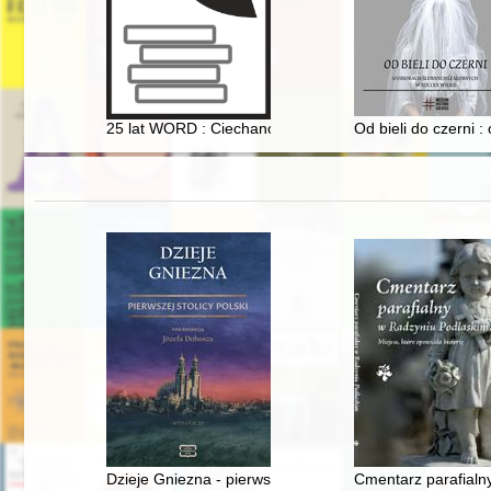
25 lat WORD : Ciechanów, Ostrołęka, Płock, Radom, S
Od bieli do czerni 
Dzieje Gniezna - pierwszej stolicy Polski
Cmentarz parafialny