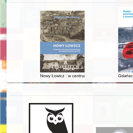
Nowy Łowicz : w centrum poligonu drawskiego od
Gdańscy