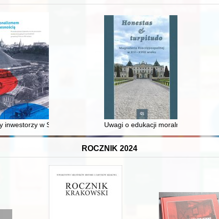
 średniowiecza do dziś
 inwestorzy w Sopocie : prestiż finansowy i towarzyski lokalnego mies
Uwagi o edukacji moralnej synów szl
ROCZNIK 2024