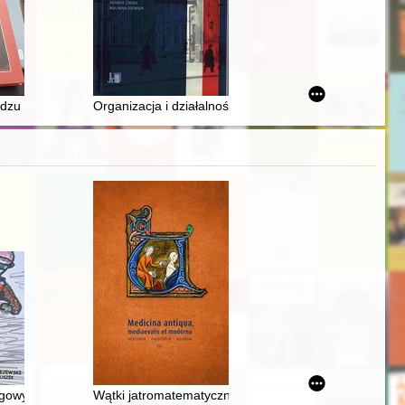
terat
u w okresie okupacji niemieckiej w latach 1939-1944
Organizacja i działalność wybranych placówek attac
gowy. T. 15,
Wątki jatromatematyczne w "Introductorium astrolog